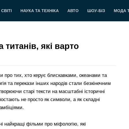
 СВІТІ
НАУКА ТА ТЕХНІКА
АВТО
ШОУ-БІЗ
МОДА 
а титанів, які варто
 про тих, хто керує блискавками, океанами та
ія та перекази інших народів стали безкінечним
творюючи старі тексти на масштабні історичні
постають не просто як символи, а як складні
амбіціями.
ні найкращі фільми про міфологію, які