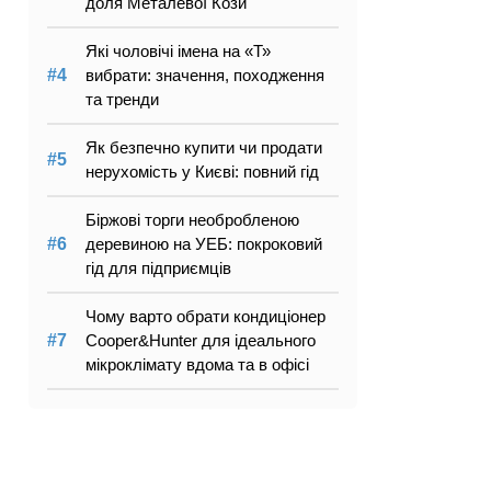
доля Металевої Кози
Які чоловічі імена на «Т»
вибрати: значення, походження
та тренди
Як безпечно купити чи продати
нерухомість у Києві: повний гід
Біржові торги необробленою
деревиною на УЕБ: покроковий
гід для підприємців
Чому варто обрати кондиціонер
Cooper&Hunter для ідеального
мікроклімату вдома та в офісі