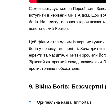
Сюжет фокусується на Персеї, сині Зев
вступити в нерівний бій з Аїдом, щоб вр
богів. На шляху головного героя чекають 
велетенський Кракен.
Цей фільм став одним із перших гучних 
богів у новому тисячолітті. Хоча критик
ефекти та масштабні битви зробили йог
Зірковий акторський склад, включаючи Л
протистоянню небожителів.
9. Війна Богів: Безсмертні 
Оригінальна назва: Immortals