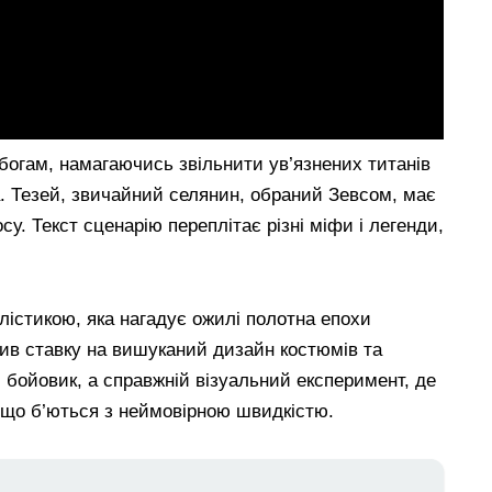
богам, намагаючись звільнити ув’язнених титанів
а. Тезей, звичайний селянин, обраний Зевсом, має
су. Текст сценарію переплітає різні міфи і легенди,
істикою, яка нагадує ожилі полотна епохи
ив ставку на вишуканий дизайн костюмів та
 бойовик, а справжній візуальний експеримент, де
, що б’ються з неймовірною швидкістю.