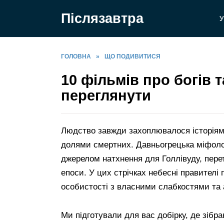
Перейти
Післязавтра
до
У
вмісту
ГОЛОВНА
»
ЩО ПОДИВИТИСЯ
10 фільмів про богів т
переглянути
Людство завжди захоплювалося історіями
долями смертних. Давньогрецька міфолог
джерелом натхнення для Голлівуду, пере
епоси. У цих стрічках небесні правителі 
особистості з власними слабкостями та 
Ми підготували для вас добірку, де зібра