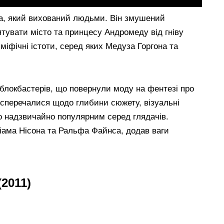
са, який вихований людьми. Він змушений
ятувати місто та принцесу Андромеду від гніву
міфічні істоти, серед яких Медуза Горгона та
блокбастерів, що повернули моду на фентезі про
и сперечалися щодо глибини сюжету, візуальні
о надзвичайно популярним серед глядачів.
іама Нісона та Ральфа Файнса, додав ваги
(2011)