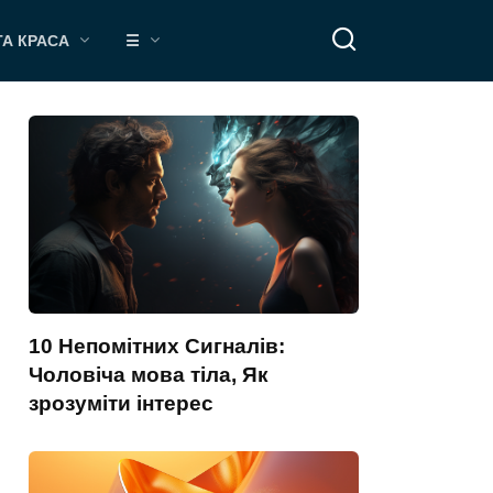
ТА КРАСА
☰
10 Непомітних Сигналів:
Чоловіча мова тіла, Як
зрозуміти інтерес