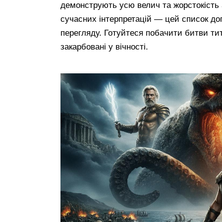
демонструють усю велич та жорстокість а
сучасних інтерпретацій — цей список до
перегляду. Готуйтеся побачити битви тита
закарбовані у вічності.