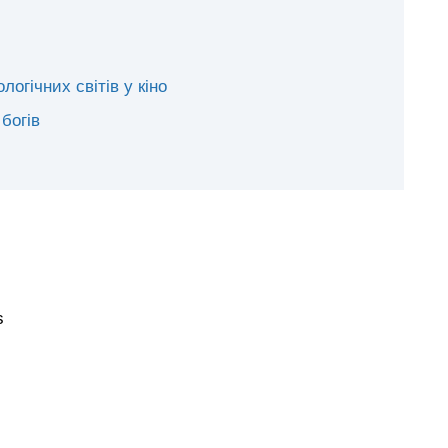
огічних світів у кіно
богів
s