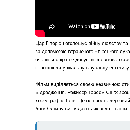
Цар Гіперіон оголошує війну людству та 
за допомогою втраченого Епірського лук
очолити опір і не допустити світового хао
створюючи унікальну візуальну естетику.
Фільм виділяється своєю незвичною стил
Відродження. Режисер Тарсем Сінгх зроб
хореографію боїв. Це не просто черговий
боги Олімпу виглядають як золоті воїни