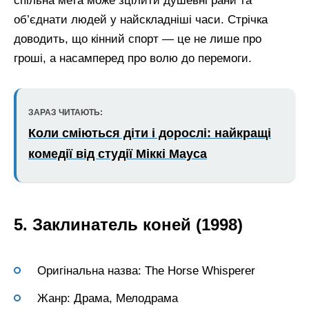
спільна мета може зцілити душевні рани та
об’єднати людей у найскладніші часи. Стрічка
доводить, що кінний спорт — це не лише про
гроші, а насамперед про волю до перемоги.
ЗАРАЗ ЧИТАЮТЬ:
Коли сміються діти і дорослі: найкращі
комедії від студії Міккі Мауса
5. Заклинатель коней (1998)
Оригінальна назва: The Horse Whisperer
Жанр: Драма, Мелодрама