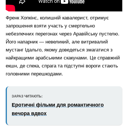
Френк Хопкінс, колишній кавалерист, отримує
запрошення взяти участь у смертельно
небезпечних перегонах через Аравійську пустелю.
Його напарник — невеликий, але витривалий
мустанг Ідальго, якому доведеться змагатися з
найкращими арабськими скакунами. Це справжній
екшн, де спека, спрага та підступні вороги стають
головними перешкодами.
ЗАРАЗ ЧИТАЮТЬ:
Еротичні фільми для романтичного
вечора вдвох