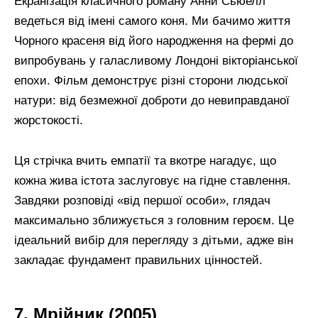
Екранізація класичного роману Анни Сьюелл
ведеться від імені самого коня. Ми бачимо життя
Чорного красеня від його народження на фермі до
випробувань у галасливому Лондоні вікторіанської
епохи. Фільм демонструє різні сторони людської
натури: від безмежної доброти до невиправданої
жорстокості.
Ця стрічка вчить емпатії та вкотре нагадує, що
кожна жива істота заслуговує на гідне ставлення.
Завдяки розповіді «від першої особи», глядач
максимально зближується з головним героєм. Це
ідеальний вибір для перегляду з дітьми, адже він
закладає фундамент правильних цінностей.
7. Мрійник (2005)