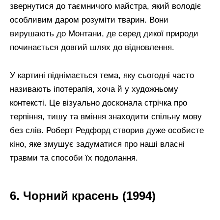
звернутися до таємничого майстра, який володіє
особливим даром розуміти тварин. Вони
вирушають до Монтани, де серед дикої природи
починається довгий шлях до відновлення.
У картині піднімається тема, яку сьогодні часто
називають іпотерапія, хоча й у художньому
контексті. Це візуально досконала стрічка про
терпіння, тишу та вміння знаходити спільну мову
без слів. Роберт Редфорд створив дуже особисте
кіно, яке змушує задуматися про наші власні
травми та способи їх подолання.
6. Чорний красень (1994)