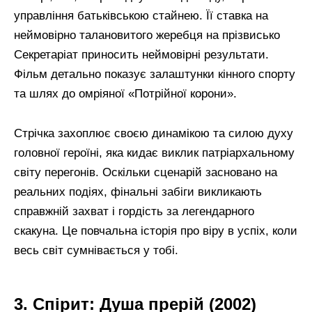
управління батьківською стайнею. Її ставка на
неймовірно талановитого жеребця на прізвисько
Секретаріат приносить неймовірні результати.
Фільм детально показує залаштунки кінного спорту
та шлях до омріяної «Потрійної корони».
Стрічка захоплює своєю динамікою та силою духу
головної героїні, яка кидає виклик патріархальному
світу перегонів. Оскільки сценарій засновано на
реальних подіях, фінальні забіги викликають
справжній захват і гордість за легендарного
скакуна. Це повчальна історія про віру в успіх, коли
весь світ сумнівається у тобі.
3. Спірит: Душа прерій (2002)