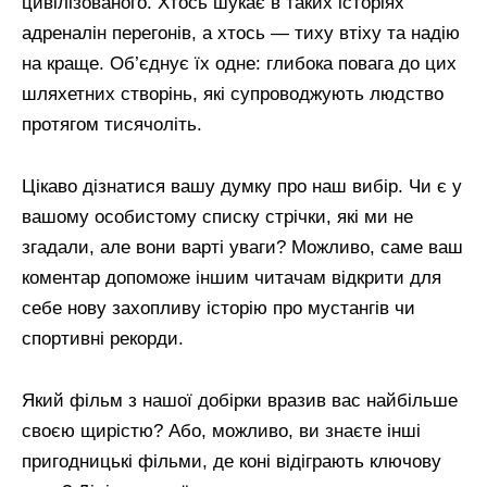
цивілізованого. Хтось шукає в таких історіях
адреналін перегонів, а хтось — тиху втіху та надію
на краще. Об’єднує їх одне: глибока повага до цих
шляхетних створінь, які супроводжують людство
протягом тисячоліть.
Цікаво дізнатися вашу думку про наш вибір. Чи є у
вашому особистому списку стрічки, які ми не
згадали, але вони варті уваги? Можливо, саме ваш
коментар допоможе іншим читачам відкрити для
себе нову захопливу історію про мустангів чи
спортивні рекорди.
Який фільм з нашої добірки вразив вас найбільше
своєю щирістю? Або, можливо, ви знаєте інші
пригодницькі фільми, де коні відіграють ключову