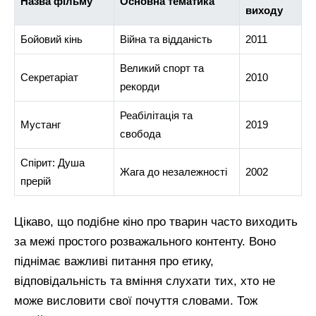
Назва фільму
Основна тематика
виходу
Бойовий кінь
Війна та відданість
2011
Великий спорт та
Секретаріат
2010
рекорди
Реабілітація та
Мустанг
2019
свобода
Спірит: Душа
Жага до незалежності
2002
прерій
Цікаво, що подібне кіно про тварин часто виходить
за межі простого розважального контенту. Воно
піднімає важливі питання про етику,
відповідальність та вміння слухати тих, хто не
може висловити свої почуття словами. Тож