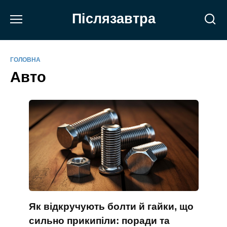
Перейти
Післязавтра
до
вмісту
ГОЛОВНА
Авто
Як відкручують болти й гайки, що
сильно прикипіли: поради та