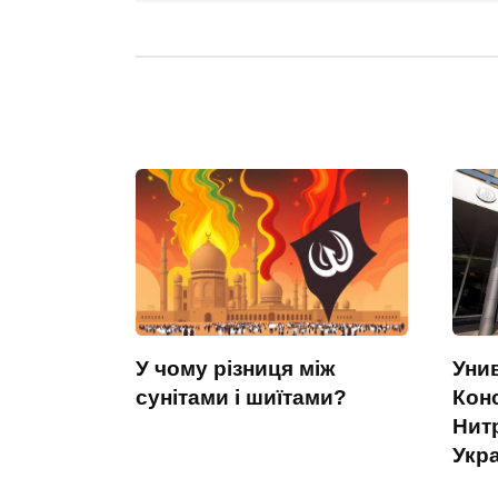
У чому різниця між
Уни
сунітами і шиїтами?
Кон
Нит
Укр