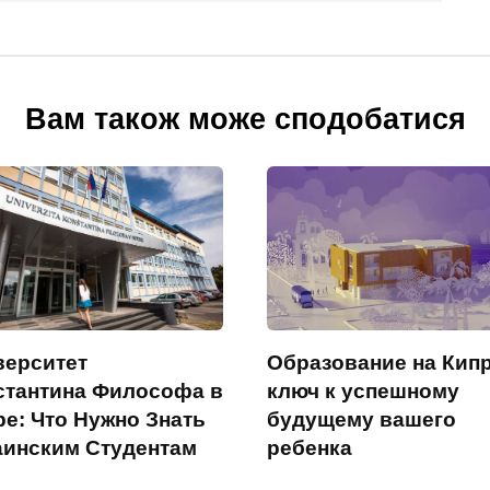
Вам також може сподобатися
верситет
Образование на Кипр
стантина Философа в
ключ к успешному
ре: Что Нужно Знать
будущему вашего
аинским Студентам
ребенка