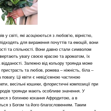
в у світі, які асоціюються з любов’ю, вірністю,
 підходять для вираження почуттів та емоцій, вони
сті та спільності. Вони давно стали символом
ривертають увагу своєю красою та ароматом, їх
а відданості. Залежно від кольору троянда може
 пристрасть та любов, рожева – ніжність, біла –
 повагу. Ці квіти є невід’ємною частиною
ети, весільні кошики, флористичні композиції при
народів троянди мають особливе значення. У
алися з богинею кохання Афродитою, а в
ться з Богом та його благословенням. Таким