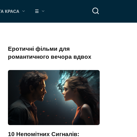
ТА КРАСА
☰
Еротичні фільми для
романтичного вечора вдвох
10 Непомітних Сигналів: