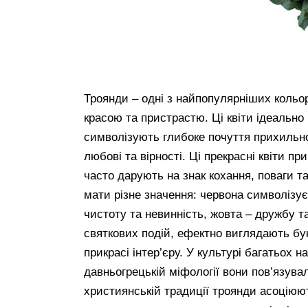
Троянди – одні з найпопулярніших кольорі
красою та пристрастю. Ці квіти ідеально
символізують глибоке почуття прихильно
любові та вірності. Ці прекрасні квіти п
часто дарують на знак кохання, поваги т
мати різне значення: червона символізує
чистоту та невинність, жовта – дружбу та
святкових подій, ефектно виглядають бук
прикрасі інтер’єру. У культурі багатьох 
давньогрецькій міфології вони пов’язув
християнській традиції троянди асоціюю