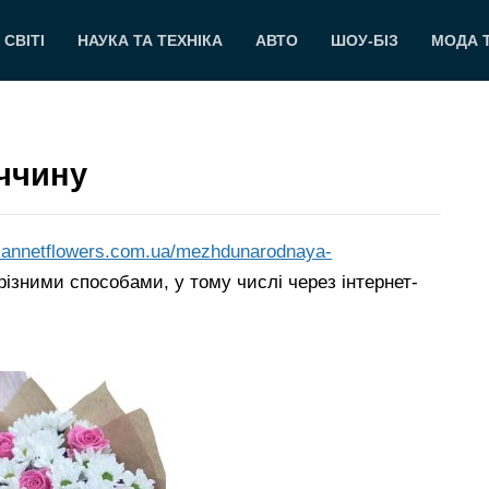
 СВІТІ
НАУКА ТА ТЕХНІКА
АВТО
ШОУ-БІЗ
МОДА 
еччину
.annetflowers.com.ua/mezhdunarodnaya-
ізними способами, у тому числі через інтернет-