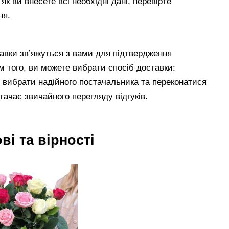
як ви внесете всі необхідні дані, перевірте
ня.
авки зв’яжуться з вами для підтвердження
м того, ви можете вибрати спосіб доставки:
 вибрати надійного постачальника та переконатися
тачає звичайного перегляду відгуків.
і та вірності