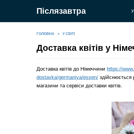
Перейти
Післязавтра
до
У
вмісту
ГОЛОВНА
»
У СВІТІ
Доставка квітів у Нім
Доставка квітів до Німеччини
https://www
dostavka/germaniya/essen/
здійснюється р
магазини та сервіси доставки квітів.