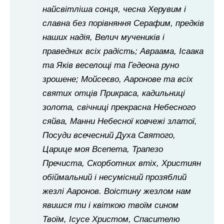
найсвітліша сонця, чесна Херувим і
славна без порівняння Серафим, предків
наших надія, Велич мучеників і
праведних всіх радість; Авраама, Ісаака
та Яків веселощі та Гедеона руно
зрошене; Мойсеєво, Ааронове та всіх
святих отців Прикраса, кадильниці
золота, свічниці прекрасна Небесного
сяйва, Манни Небесної ковчежі златої,
Посуди всечесний Духа Святого,
Царице моя Всепета, Трапезо
Пречиста, Скорботних втіх, Християн
обіймальний і несумісний прозяблий
жезлі Ааронов. Воістину жезлом нам
явишся ти і квіткою твоїм сином
Твоїм, Ісусе Христом, Спасителю