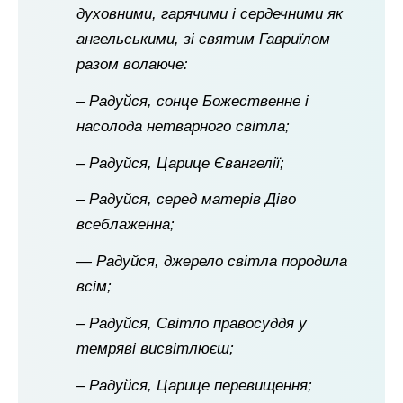
духовними, гарячими і сердечними як
ангельськими, зі святим Гавриїлом
разом волаюче:
– Радуйся, сонце Божественне і
насолода нетварного світла;
– Радуйся, Царице Євангелії;
– Радуйся, серед матерів Діво
всеблаженна;
— Радуйся, джерело світла породила
всім;
– Радуйся, Світло правосуддя у
темряві висвітлюєш;
– Радуйся, Царице перевищення;