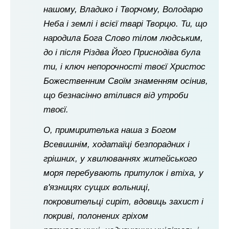
нашому, Владико і Творчому, Володарю
Неба і землі і всієї тварі Творцю. Ти, що
народила Бога Слово тілом людським,
до і після Різдва Його Приснодіва була
ти, і ключ непорочності твоєї Христос
Божественним Своїм знаменням осінив,
що безнасінно втілився від утроби
твоєї.
О, примирителька наша з Богом
Всевишнім, ходатаїці безпорадних і
грішних, у хвилюваннях житейського
моря перебувають притулок і втіха, у
в'язницях сущих вольниці,
покровительці сиріт, вдовиць захист і
покриві, полонених гріхом