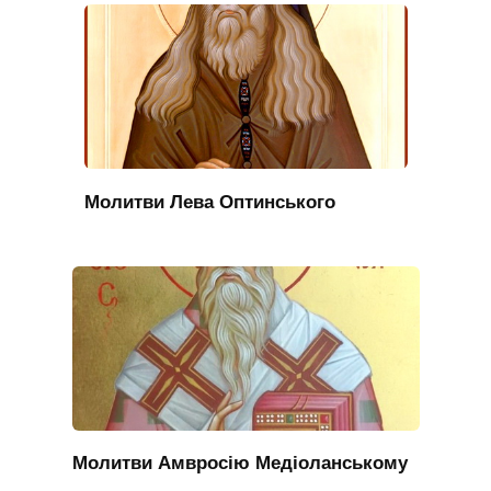
Молитви Лева Оптинського
Молитви Амвросію Медіоланському