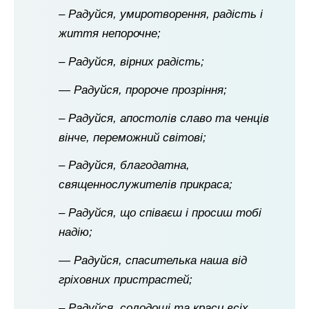
– Радуйся, умиротворення, радість і
життя непорочне;
– Радуйся, вірних радість;
— Радуйся, пророче прозріння;
– Радуйся, апостолів славо та ченців
вінче, переможний світові;
– Радуйся, благодатна,
священнослужителів прикраса;
– Радуйся, що співаєш і просиш тобі
надію;
— Радуйся, спасителька наша від
гріховних пристрастей;
– Радуйся, солодощі та краси всіх