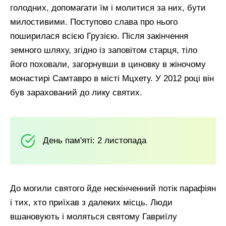
голодних, допомагати їм і молитися за них, бути
милостивими. Поступово слава про нього
поширилася всією Грузією. Після закінчення
земного шляху, згідно із заповітом старця, тіло
його поховали, загорнувши в циновку в жіночому
монастирі Самтавро в місті Мцхету. У 2012 році він
був зарахований до лику святих.
День пам'яті: 2 листопада
До могили святого йде нескінченний потік парафіян
і тих, хто приїхав з далеких місць. Люди
вшановують і моляться святому Гавриїлу