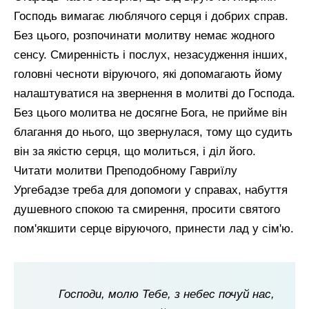
Господь вимагає люблячого серця і добрих справ.
Без цього, розпочинати молитву немає жодного
сенсу. Смиренність і послух, незасудження інших,
головні чесноти віруючого, які допомагають йому
налаштуватися на звернення в молитві до Господа.
Без цього молитва не досягне Бога, не прийме він
благання до нього, що звернулася, тому що судить
він за якістю серця, що молиться, і діл його.
Читати молитви Преподобному Гавриїлу
Ургебадзе треба для допомоги у справах, набуття
душевного спокою та смирення, просити святого
пом'якшити серце віруючого, принести лад у сім'ю.
Господи, молю Тебе, з небес почуй нас,