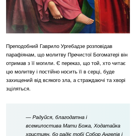
Преподобний Гаврило Ургебадзе розповідав
парафіянам, що молитву Пречистої Богоматері він
отримав з її могили. Є переказ, що той, хто читає
цю молитву і постійно носить її в серці, буде
захищений від всякого зла, а страждаючі та хворі
зціляться.
— Радуйся, благодатна і
всемилостива Мати Божа, Ходатайка
християн, бо радіє тобі Собор Ангелів і