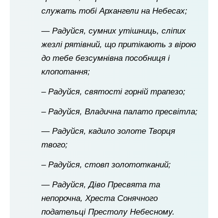
служать тобі Архангели на Небесах;
— Радуйся, сумних утішниць, сліпих
жезлі рятівний, що притікають з вірою
до тебе безсумнівна пособниця і
клопотання;
– Радуйся, святості горній трапезо;
– Радуйся, Владична палато пресвітла;
— Радуйся, кадило золоте Творця
твого;
– Радуйся, стовп золототканий;
— Радуйся, Діво Пресвята та
непорочна, Хреста Сонячного
подательці Престолу Небесному.