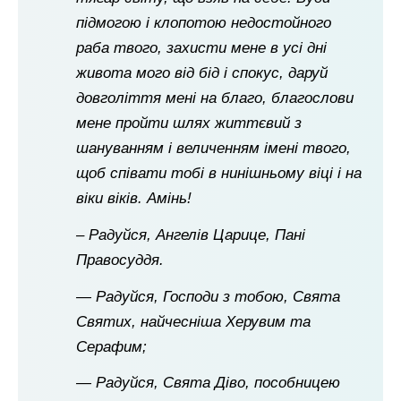
підмогою і клопотою недостойного
раба твого, захисти мене в усі дні
живота мого від бід і спокус, даруй
довголіття мені на благо, благослови
мене пройти шлях життєвий з
шануванням і величенням імені твого,
щоб співати тобі в нинішньому віці і на
віки віків. Амінь!
– Радуйся, Ангелів Царице, Пані
Правосуддя.
— Радуйся, Господи з тобою, Свята
Святих, найчесніша Херувим та
Серафим;
— Радуйся, Свята Діво, пособницею