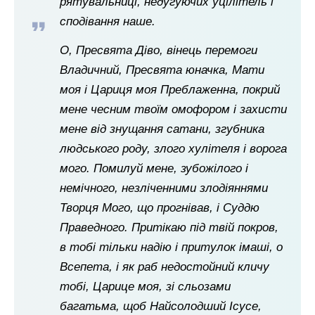
рятувальниці, недугуючих уцілітель і
сподівання наше.
О, Пресвята Діво, вінець перемоги
Владичний, Пресвята юначка, Мати
моя і Цариця моя Преблаженна, покрий
мене чесним твоїм омофором і захисти
мене від знущання сатани, згубника
людського роду, злого хулітеля і ворога
мого. Помилуй мене, зубожілого і
немічного, незліченними злодіяннями
Творця Мого, що прогнівав, і Суддю
Праведного. Притікаю під твій покров,
в тобі тільки надію і притулок імаші, о
Всепета, і як раб недостойний кличу
тобі, Царице моя, зі сльозами
багатьма, щоб Найсолодший Ісусе,