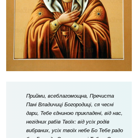
Прийми, всеблагомощна, Пречиста
Пані Владичиці Богородиці, ся чесні
дари, Тебе єдниною прикладені, від нас,
негідних рабів Твоїх: від усіх родів
вибраних, усіх твоїх небе Бо Тебе радо