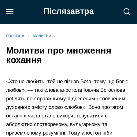
Перейти
Післязавтра
до
вмісту
ГОЛОВНА
»
МОЛИТВИ
Молитви про множення
кохання
«Хто не любить, той не пізнав Бога, тому що Бог є
любов», — такі слова апостола Іоанна Богослова
роблять по-справжньому піднесеним і сповненим
духовного змісту слово «любов». Воно протягом
останніх часів стало використовуватися в
абсолютно спотвореному, вульгарному та
приземленому розумінні. Тому апостол ніби