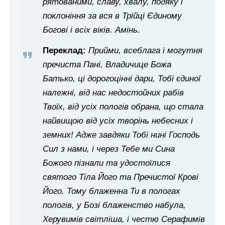
рятованими, славу, хвалу, подяку і
поклоніння за вся в Трійці Єдиному
Богові і всіх віків. Амінь.
Переклад:
Прийми, всеблага і могутня
пречиста Пані, Владичице Божа
Батько, ці дорогоцінні дари, Тобі єдиної
належні, від нас недостойних рабів
Твоїх, від усіх пологів обрана, що стала
найвищою від усіх творінь небесних і
земних! Адже завдяки Тобі нині Господь
Сил з нами, і через Тебе ми Сина
Божого пізнали та удостоїлися
святого Тіла Його та Пречистої Крові
Його. Тому блаженна Ти в пологах
пологів, у Бозі блаженство набула,
Херувимів світліша, і честю Серафимів