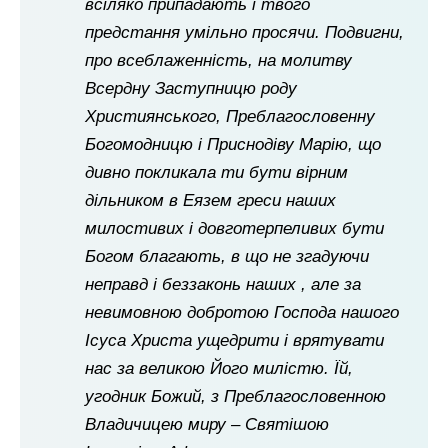
всіляко припадають і твого
предстання умільно просячи. Подвигни,
про всеблаженність, на молитву
Всердну Заступницю роду
Християнського, Преблагословенну
Богомодницю і Приснодіву Марію, що
дивно покликала ти бути вірним
дільником в Еязем греси наших
милостивих і довготерпеливих бути
Богом благають, в що не згадуючи
неправд і беззаконь наших , але за
невимовною добротою Господа нашого
Ісуса Христа ущедрити і врятувати
нас за великою Його милістю. Їй,
угодник Божий, з Преблагословенною
Владичицею миру – Святішою