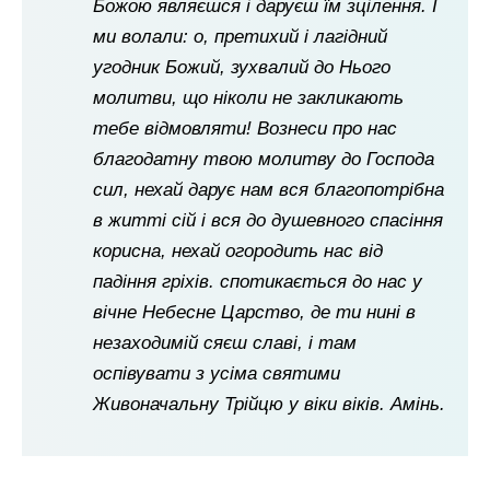
Божою являєшся і даруєш їм зцілення. І
ми волали: о, претихий і лагідний
угодник Божий, зухвалий до Нього
молитви, що ніколи не закликають
тебе відмовляти! Вознеси про нас
благодатну твою молитву до Господа
сил, нехай дарує нам вся благопотрібна
в житті сій і вся до душевного спасіння
корисна, нехай огородить нас від
падіння гріхів. спотикається до нас у
вічне Небесне Царство, де ти нині в
незаходимій сяєш славі, і там
оспівувати з усіма святими
Живоначальну Трійцю у віки віків. Амінь.