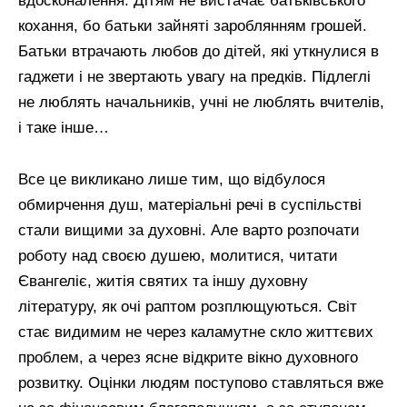
вдосконалення. Дітям не вистачає батьківського
кохання, бо батьки зайняті зароблянням грошей.
Батьки втрачають любов до дітей, які уткнулися в
гаджети і не звертають увагу на предків. Підлеглі
не люблять начальників, учні не люблять вчителів,
і таке інше…
Все це викликано лише тим, що відбулося
обмирчення душ, матеріальні речі в суспільстві
стали вищими за духовні. Але варто розпочати
роботу над своєю душею, молитися, читати
Євангеліє, житія святих та іншу духовну
літературу, як очі раптом розплющуються. Світ
стає видимим не через каламутне скло життєвих
проблем, а через ясне відкрите вікно духовного
розвитку. Оцінки людям поступово ставляться вже