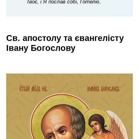
Твоє, і Я послав собі, Готелю.
Св. апостолу та євангелісту
Івану Богослову