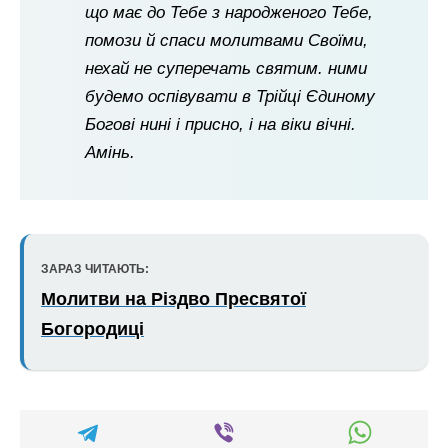
що має до Тебе з народженого Тебе,
помози й спаси молитвами Своїми,
нехай не суперечать святим. ними
будемо оспівувати в Трійці Єдиному
Богові нині і присно, і на віки вічні.
Амінь.
ЗАРАЗ ЧИТАЮТЬ:
Молитви на Різдво Пресвятої
Богородиці