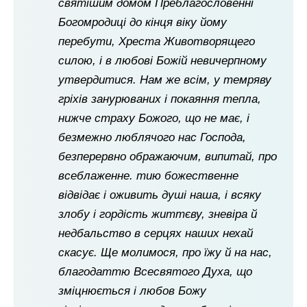
святішим домом Преблагословенні
Богомродиці до кінця віку йому
перебути, Хреста Животворящего
силою, і в любові Божій невичерпному
утвердитися. Нам же всім, у темряву
гріхів занурюваних і покаяння тепла,
нижче страху Божого, що не має, і
безмежно люблячого нас Господа,
безперервно ображаючим, випитай, про
всеблаженне. тию божественне
відвідає і оживить душі наша, і всяку
злобу і гордість життєву, зневіра й
недбальство в серцях наших нехай
скасує. Ще молимося, про їжу й на нас,
благодаттю Всесвятого Духа, що
зміцнюється і любов Божу