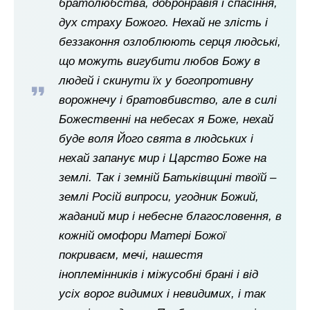
братолюбства, добронравія і спасіння,
дух страху Божого. Нехай не злість і
беззаконня озлоблюють серця людські,
що можуть вигубити любов Божу в
людей і скинути їх у богопротивну
ворожнечу і братовбивство, але в силі
Божественні на небесах я Боже, нехай
буде воля Його свята в людських і
нехай запанує мир і Царство Боже на
землі. Так і земній Батьківщині твоїй –
землі Росій випроси, угодник Божий,
жаданий мир і небесне благословення, в
кожній омофори Матері Божої
покриваєм, мечі, нашестя
іноплемінників і міжусобні брані і від
усіх ворог видимих і невидимих, і так