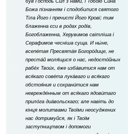
був Господь Сил з нами, і Тобою Сина
Божа пізнанням і сподобилися святого
Тіла Його і пречисті Його Крові; тим
блаженна єси в родах родів,
Богоблаженна, Херувимов світліша і
Серафимов чесніша суща. И ны́не,
всепе́тая Пресвята́я Богоро́дице, не
преста́й моля́щися о нас, недосто́йных
рабе́х Твои́х, е́же изба́витися нам от
вся́каго сове́та лука́ваго и вся́каго
обстоя́ния и сохрани́тися нам
неврежде́нным от вся́каго ядови́таго
прило́га диа́вольскаго; але навіть до
кінця молитвами Твоїми неосуджених
нас дотримуйся, як і Твоїм
заступництвом і допомоги