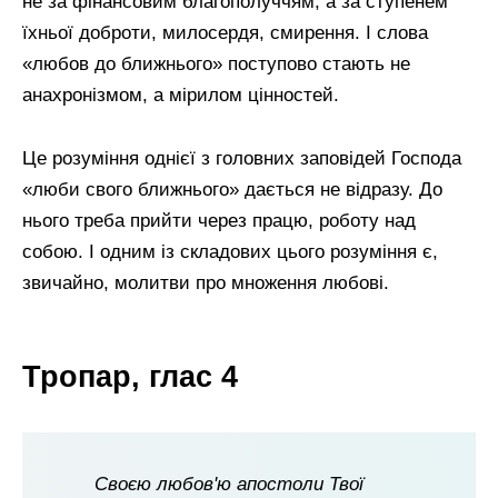
не за фінансовим благополуччям, а за ступенем
їхньої доброти, милосердя, смирення. І слова
«любов до ближнього» поступово стають не
анахронізмом, а мірилом цінностей.
Це розуміння однієї з головних заповідей Господа
«люби свого ближнього» дається не відразу. До
нього треба прийти через працю, роботу над
собою. І одним із складових цього розуміння є,
звичайно, молитви про множення любові.
Тропар, глас 4
Своєю любов'ю апостоли Твої