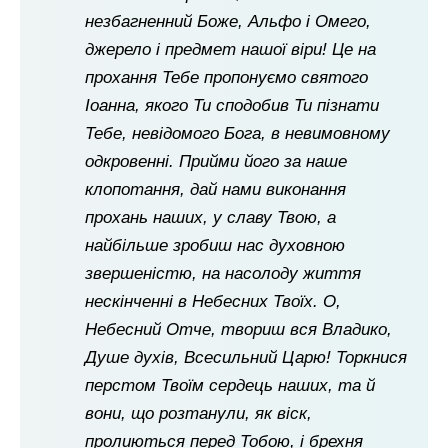
незбагненний Боже, Альфо і Омего,
джерело і предмет нашої віри! Це на
прохання Тебе пропонуємо святого
Іоанна, якого Ти сподобив Ти пізнати
Тебе, невідомого Бога, в невимовному
одкровенні. Прийми його за наше
клопотання, дай нами виконання
прохань наших, у славу Твою, а
найбільше зробиш нас духовною
звершеністю, на насолоду життя
нескінченні в Небесних Твоїх. О,
Небесний Отче, твориш вся Владико,
Душе духів, Всесильний Царю! Торкнися
перстом Твоїм сердець наших, та й
вони, що розтанули, як віск,
пролиються перед Тобою, і брехня