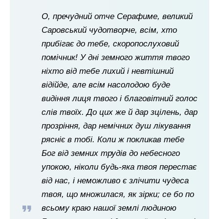
О, пречудний отче Серафиме, великий
Саровський чудотворче, всім, хто
прибігає до тебе, скоропослуховий
помічник! У дні земного життя твого
ніхто від тебе лихий і невтішний
відійде, але всім насолодою буде
видіння лиця твого і благовітний голос
слів твоїх. До цих же й дар зцілень, дар
прозріння, дар немічних душ лікування
рясніє в тобі. Коли ж покликав тебе
Бог від земних трудів до небесного
упокою, ніколи будь-яка твоя перестає
від нас, і неможливо є злічити чудеса
твоя, що множилася, як зірки; се бо по
всьому краю нашої землі людиною