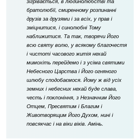
зігрівається, в людинолюбстві та
братолюбії, смиренному розпинанні
друзів за друзями і за всіх, у прав і
зміцнитися, і синолюбні Тому
наближитися. Та так, творячи Його
всю святу волю, у всякому благочестя
і чистоті часового житія нехай
мимохіть перейдемо і з усіма святими
Небесного Царства і Його огняного
шлюбу сподобаємося. Йому ж від усіх
земних і небесних нехай буде слава,
честь і поклоніння, з Незначним Його
Отцем, Пресвятим і Благим і
Животворящим Його Духом, нині і
повсякчас і на віки віків. Амінь.