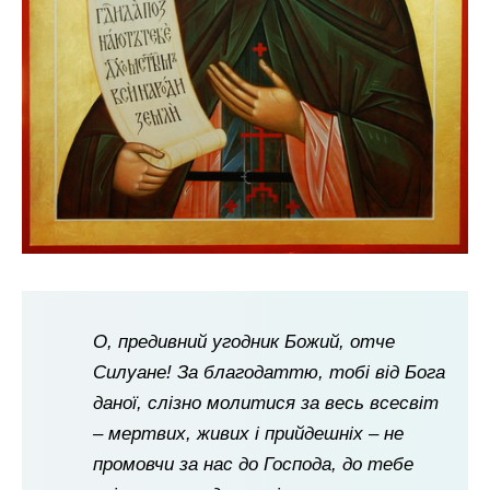
О, предивний угодник Божий, отче
Силуане! За благодаттю, тобі від Бога
даної, слізно молитися за весь всесвіт
– мертвих, живих і прийдешніх – не
промовчи за нас до Господа, до тебе