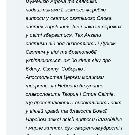
Ігуменією Афона та святими
подвижниками її земного жеребію
випроси у святих святішого Слова
святих горобиних. бід і наказів ворожих
у світі зберегтися. Так Ангели
святими від зол визволяють і Духом
Святим у вірі та братолюбії
укріплюються, аж до кінця віку про
Єдину, Святу, Соборню і
Апостольства Церкви молитви
творять. я і Небесна безупинно
славословить Творця і Отця Світів,
що просвітлюють і висвітлюють світ
у вічній правді та благості Божої.
Народом землі всієй випроси благодійне
і мирне життя, дух смиренномудрості і