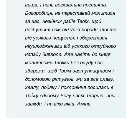
вища. І нині, всехвальна пресвята
Богородиця, не переставай молитися
за нас, негідних рабів Твоїх, щоб
позбутися нам від усієї поради злої та
від усякого нещастя, і зберегтися
неушкодженими від усякого отруйного
нападу диявола. Але навіть до кінця
молитвами Твоїми без осуду нас
збережи, щоб Твоїм заступництвом і
допомогою рятувані, ми за все славу,
хвалу, подяку і поклоніння посилали в
Трійці єдиному Богу і всіх Творцю, нині, і
завжди, і на віки віків. Амінь.