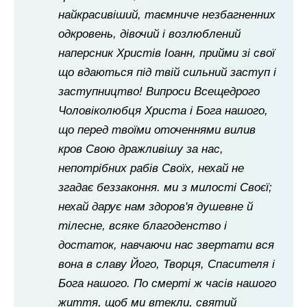
найкрасивіший, таємниче незбагненних
одкровень, дівочий і возлюблений
наперсник Христів Іоанн, прийми зі свої
що вдаються під твій сильний заступ і
заступництво! Випроси Всещедрого
Чоловіколюбця Христа і Бога нашого,
що перед твоїми оточеннями вилив
кров Свою дражливішу за нас,
непотрібних рабів Своїх, нехай не
згадає беззаконня. ми з милості Своєї;
нехай дарує нам здоров'я душевне й
тілесне, всяке благоденство і
достаток, навчаючи нас звертати вся
вона в славу Його, Творця, Спасителя і
Бога нашого. По смерті ж часів нашого
життя, щоб ми втекли, святий