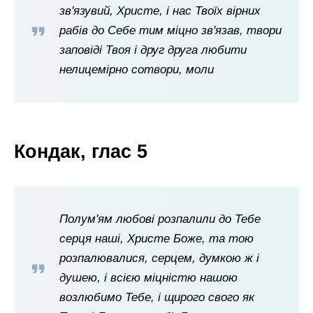
зв'язувий, Христе, і нас Твоїх вірних
рабів до Себе тим міцно зв'язав, твори
заповіді Твоя і друг друга любити
нелицемірно сотвори, моли
Кондак, глас 5
Полум'ям любові розпалили до Тебе
серця наші, Христе Боже, та тою
розпалювалися, серцем, думкою ж і
душею, і всією міцністю нашою
возлюбимо Тебе, і щирого свого як