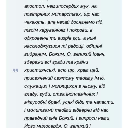
апостол, немилосердих мук, на
повітряних митарствах, що нас
чекають, але нехай досягнемо під
твоїм керуванням і покрови. в
одкровенні ти визрів єси, а нині
насолоджуєшся ті радощі, обіцяні
вибраним. Божим. О, великий Іоанн,
збережи всі гради та країни
християнські, всю цю, храм цей,
присвячений святому твоєму ім'ю,
служащих і молящихся в ньому, від
гладу, губи. ства іноплемінних і
міжусобні брані. усякі біди та напасти,
і молитвами твоїми відверни від нас
праведний гнів Божий, і випроси нами
Його милосердя. О, великий і