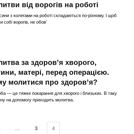
итви від ворогів на роботі
сини з колегами на роботі складаються по-різному. І щоб
и собі ворогів, не обов'
итва за здоров’я хворого,
ини, матері, перед операцією.
му молитися про здоров’я?
ба — це тяжке покарання для хворого і близьких. В таку
ну на допомогу приходить молитва.
1
…
3
4