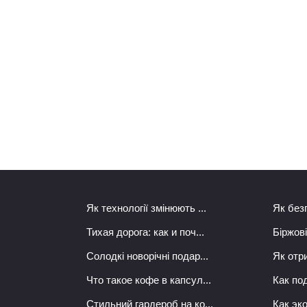
Як технології змінюють ...
Як безп
Тихая дорога: как и поч...
Біржові
Солодкі новорічні подар...
Як отри
Что такое кофе в капсул...
Как под
Стильний гардероб на ко...
Как эк