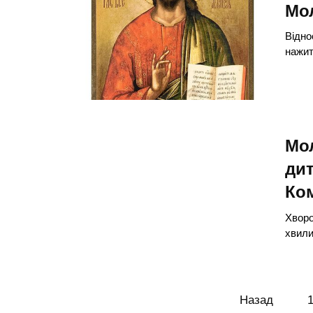
Мол
Відно
нажит
Мол
дит
Ко
Хворо
хвили
Пагінація
Назад