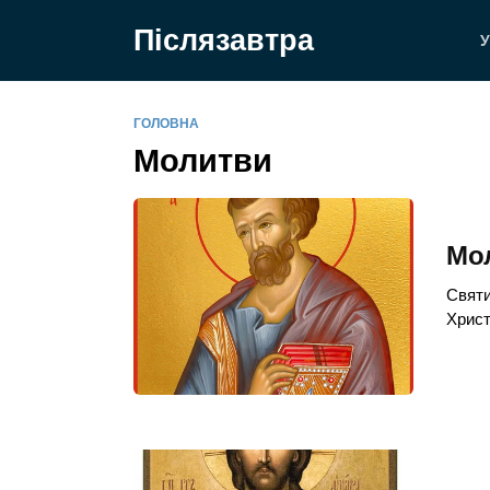
Перейти
Післязавтра
до
У
вмісту
ГОЛОВНА
Молитви
Мол
Святи
Христ