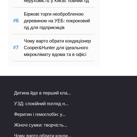
нерухомість у Києві: повний гід
Біржові торги необробленою
деревиною на УЕБ: покроковий
гід для підприємців
Чому варто обрати кондиціонер
Cooper&Hunter для ідеального
мікроклімату вдома та в офісі
Дитина йде в перший кла...
УЗД: спокійний погляд н...
Феритин і гемоглобін: у...
Жіночі сумки: творчість...
Чому варто обрати конди...