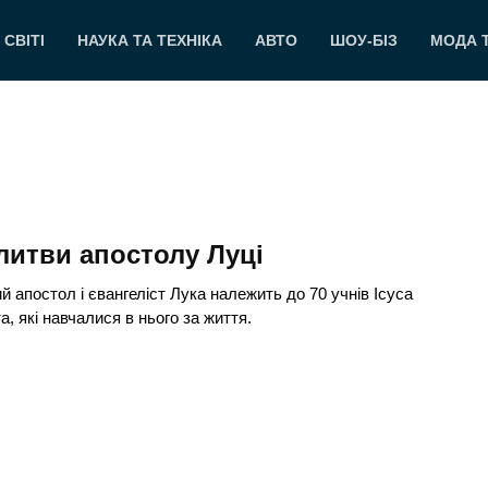
 СВІТІ
НАУКА ТА ТЕХНІКА
АВТО
ШОУ-БІЗ
МОДА 
итви апостолу Луці
й апостол і євангеліст Лука належить до 70 учнів Ісуса
а, які навчалися в нього за життя.