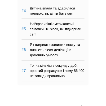
Дитина впала та вдарилася
головою: як діяти батькам
Найкрасивіші американські
співачки: 18 зірок, які підкорили
світ
Як видалити залишки воску та
липкість після депіляції в
домашніх умовах
Точна кількість секунд у добі:
простий розрахунок і чому 86 400
не завжди правильно