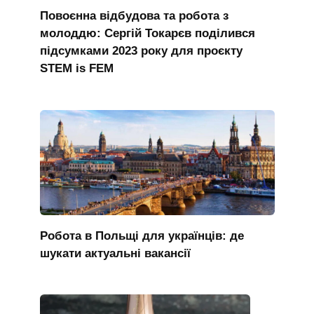
Повоєнна відбудова та робота з
молоддю: Сергій Токарєв поділився
підсумками 2023 року для проєкту
STEM is FEM
Робота в Польщі для українців: де
шукати актуальні вакансії