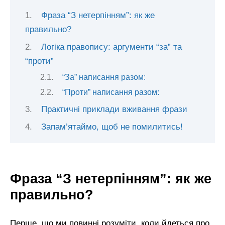
Фраза “З нетерпінням”: як же
правильно?
Логіка правопису: аргументи “за” та
“проти”
“За” написання разом:
“Проти” написання разом:
Практичні приклади вживання фрази
Запам’ятаймо, щоб не помилитись!
Фраза “З нетерпінням”: як же
правильно?
Перше, що ми повинні розуміти, коли йдеться про