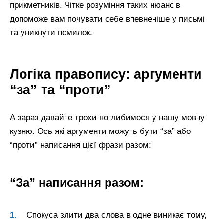
прикметників. Чітке розуміння таких нюансів
допоможе вам почувати себе впевненіше у письмі
та уникнути помилок.
Логіка правопису: аргументи
“за” та “проти”
А зараз давайте трохи поглибимося у нашу мовну
кузню. Ось які аргументи можуть бути “за” або
“проти” написання цієї фрази разом:
“За” написання разом:
Спокуса злити два слова в одне виникає тому,