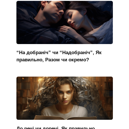
“На добраніч” чи “Надобраніч”, Як
правильно, Разом чи окремо?
До речі чи доречі, Як правильно