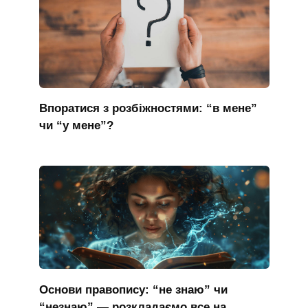
Впоратися з розбіжностями: “в мене”
чи “у мене”?
Основи правопису: “не знаю” чи
“незнаю” — розкладаємо все на