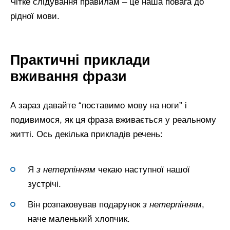
Чітке слідування правилам – це наша повага до
рідної мови.
Практичні приклади
вживання фрази
А зараз давайте “поставимо мову на ноги” і
подивимося, як ця фраза вживається у реальному
житті. Ось декілька прикладів речень:
Я
з нетерпінням
чекаю наступної нашої
зустрічі.
Він розпаковував подарунок
з нетерпінням
,
наче маленький хлопчик.