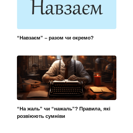
“Навзаєм” – разом чи окремо?
“На жаль” чи “нажаль”? Правила, які
розвіюють сумніви