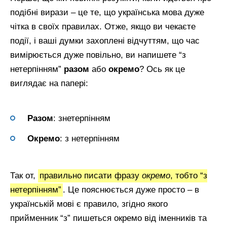
подібні вирази – це те, що українська мова дуже
чітка в своїх правилах. Отже, якщо ви чекаєте
події, і ваші думки захоплені відчуттям, що час
вимірюється дуже повільно, ви напишете “з
нетерпінням”
разом
або
окремо
? Ось як це
виглядає на папері:
Разом
: знетерпінням
Окремо
: з нетерпінням
Так от,
правильно писати фразу
окремо
, тобто “з
нетерпінням”
. Це пояснюється дуже просто – в
українській мові є правило, згідно якого
прийменник “з” пишеться окремо від іменників та