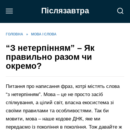
Перейти
Післязавтра
до
вмісту
ГОЛОВНА
»
МОВА І СЛОВА
“З нетерпінням” – Як
правильно разом чи
окремо?
Питання про написання фраз, котрі містять слова
“з нетерпінням”. Мова – це не просто засіб
спілкування, а цілий світ, власна екосистема зі
своїми правилами та особливостями. Так би
мовити, мова – наше кодове ДНК, яке ми
передаємо із покоління в покоління. Тож давайте ж