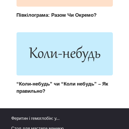
Півкілограма: Разом Чи Окремо?
“Коли-небудь” чи “Коли небудь” – Як
правильно?
Феритин і гемоглобін: у...
Стол для мастера маникю...