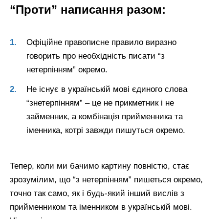
“Проти” написання разом:
Офіційне правописне правило виразно
говорить про необхідність писати “з
нетерпінням” окремо.
Не існує в українській мові єдиного слова
“знетерпінням” – це не прикметник і не
займенник, а комбінація прийменника та
іменника, котрі завжди пишуться окремо.
Тепер, коли ми бачимо картину повністю, стає
зрозумілим, що “з нетерпінням” пишеться окремо,
точно так само, як і будь-який інший вислів з
прийменником та іменником в українській мові.