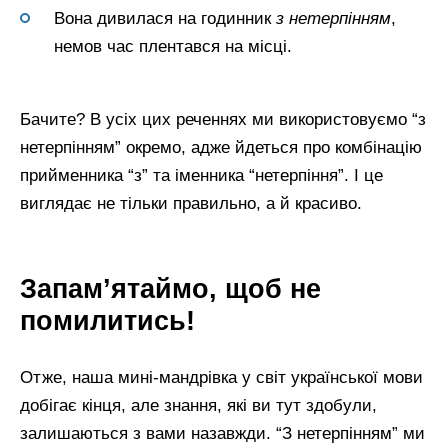
Вона дивилася на годинник
з нетерпінням
,
немов час плентався на місці.
Бачите? В усіх цих реченнях ми використовуємо “з
нетерпінням” окремо, адже йдеться про комбінацію
прийменника “з” та іменника “нетерпіння”. І це
виглядає не тільки правильно, а й красиво.
Запам’ятаймо, щоб не
помилитись!
Отже, наша мині-мандрівка у світ української мови
добігає кінця, але знання, які ви тут здобули,
залишаються з вами назавжди. “З нетерпінням” ми