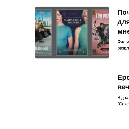
По
для
мн
Фильм
развл
Ер
ве
Від к
“Секс