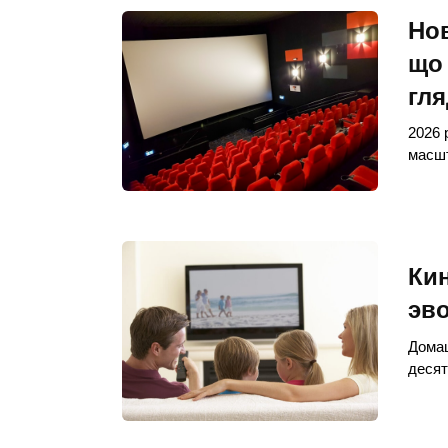
Нов
що
гля
2026 
масшт
Кин
эв
Домаш
деся