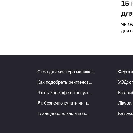
15
для
Чи зн
для п
Стол для мастера маникю...
Феритин
Как подобрать рентгенов...
УЗД: сп
Что такое кофе в капсул...
Как выб
Як безпечно купити чи п...
Лікуван
Тихая дорога: как и поч...
Как эк