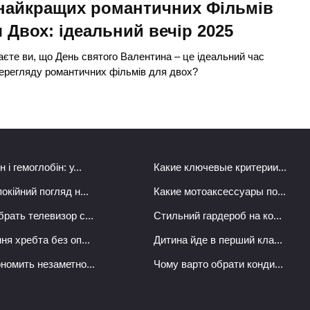
 найкращих романтичних Фільмів
 Двох: ідеальний вечір 2025
аєте ви, що День святого Валентина – це ідеальний час
ерегляду романтичних фільмів для двох?
 і гемоглобін: у...
Какие ключевые критерии...
окійний погляд н...
Какие мотоаксессуары по...
рать телевизор с...
Стильний гардероб на ко...
ня хребта без оп...
Дитина йде в перший кла...
ономить незаметно...
Чому варто обрати конди...