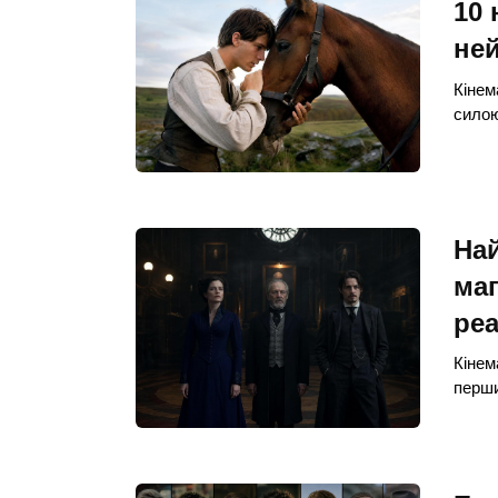
10 
ней
Кінем
силою
Най
маг
реа
Кінем
перши