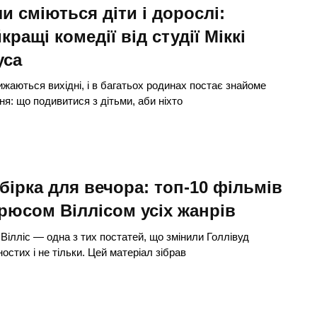
и сміються діти і дорослі:
кращі комедії від студії Міккі
уса
жаються вихідні, і в багатьох родинах постає знайоме
ня: що подивитися з дітьми, аби ніхто
бірка для вечора: топ-10 фільмів
рюсом Віллісом усіх жанрів
Вілліс — одна з тих постатей, що змінили Голлівуд
ностих і не тільки. Цей матеріал зібрав