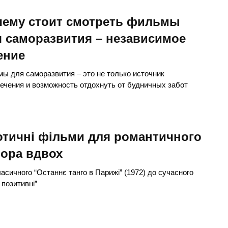
чему стоит смотреть фильмы
 саморазвития – независимое
ение
ы для саморазвития – это не только источник
ечения и возможность отдохнуть от будничных забот
отичні фільми для романтичного
чора вдвох
ласичного “Останнє танго в Парижі” (1972) до сучасного
 позитивні”