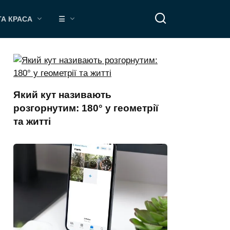
ТА КРАСА
☰
Який кут називають
розгорнутим: 180° у геометрії
та житті