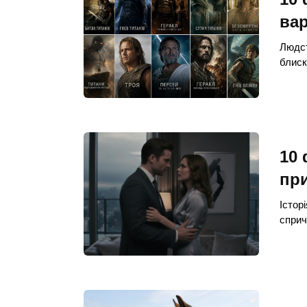
вар
Людст
блиск
10 
при
Істор
сприч