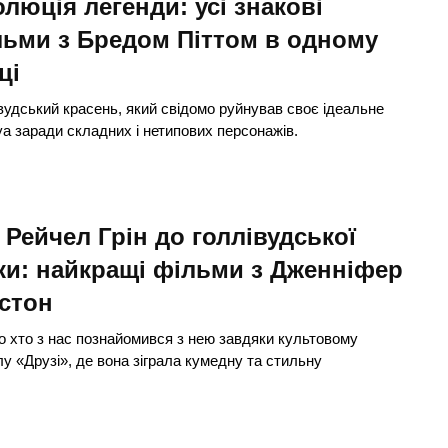
люція легенди: усі знакові
ьми з Бредом Піттом в одному
ці
вудський красень, який свідомо руйнував своє ідеальне
а заради складних і нетипових персонажів.
 Рейчел Грін до голлівудської
ки: найкращі фільми з Дженніфер
стон
о хто з нас познайомився з нею завдяки культовому
лу «Друзі», де вона зіграла кумедну та стильну