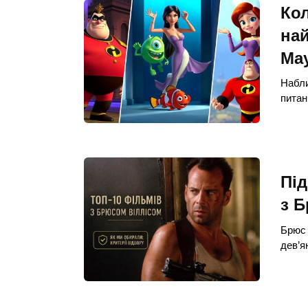
Кол
най
Ма
Набли
питан
Під
з Б
Брюс 
дев’я