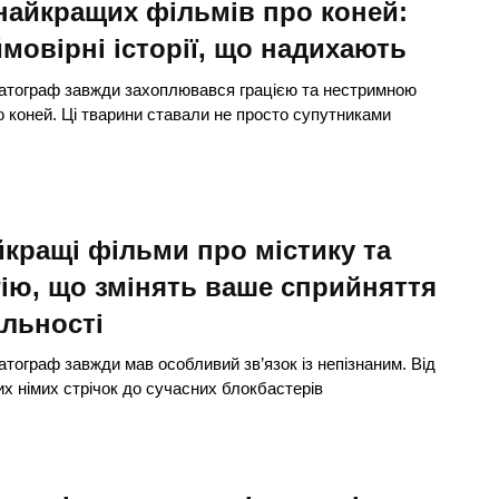
найкращих фільмів про коней:
мовірні історії, що надихають
атограф завжди захоплювався грацією та нестримною
 коней. Ці тварини ставали не просто супутниками
кращі фільми про містику та
ію, що змінять ваше сприйняття
льності
атограф завжди мав особливий зв’язок із непізнаним. Від
х німих стрічок до сучасних блокбастерів