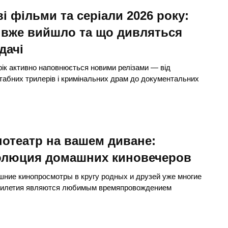
і фільми та серіали 2026 року:
 вже вийшло та що дивляться
дачі
рік активно наповнюється новими релізами — від
абних трилерів і кримінальних драм до документальних
отеатр на вашем диване:
олюция домашних киновечеров
ние кинопросмотры в кругу родных и друзей уже многие
тилетия являются любимым времяпровождением