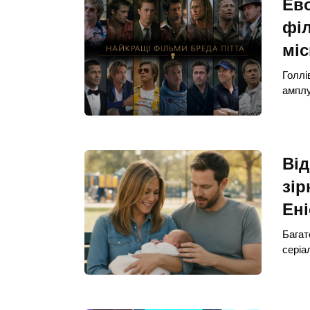
Ево
філ
міс
Голлі
амплу
Від
зір
Ені
Багат
серіа