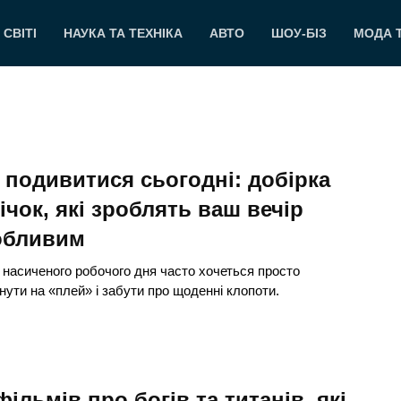
 СВІТІ
НАУКА ТА ТЕХНІКА
АВТО
ШОУ-БІЗ
МОДА 
подивитися сьогодні: добірка
ічок, які зроблять ваш вечір
обливим
 насиченого робочого дня часто хочеться просто
нути на «плей» і забути про щоденні клопоти.
фільмів про богів та титанів, які