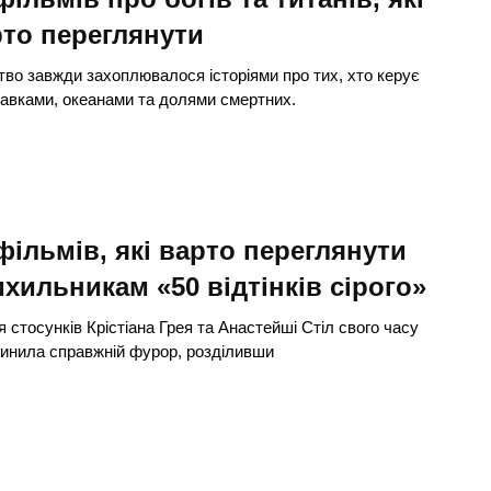
то переглянути
во завжди захоплювалося історіями про тих, хто керує
авками, океанами та долями смертних.
фільмів, які варто переглянути
хильникам «50 відтінків сірого»
ія стосунків Крістіана Грея та Анастейші Стіл свого часу
инила справжній фурор, розділивши