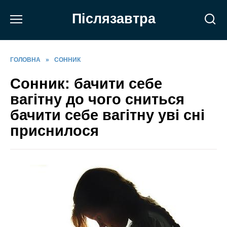
Перейти
Післязавтра
до
вмісту
ГОЛОВНА
»
СОННИК
Сонник: бачити себе
вагітну до чого сниться
бачити себе вагітну уві сні
приснилося