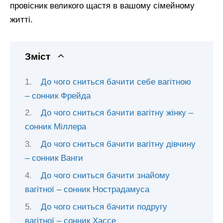
провісник великого щастя в вашому сімейному
житті.
Зміст
До чого сниться бачити себе вагітною
– сонник Фрейда
До чого сниться бачити вагітну жінку –
сонник Міллера
До чого сниться бачити вагітну дівчину
– сонник Ванги
До чого сниться бачити знайому
вагітної – сонник Нострадамуса
До чого сниться бачити подругу
вагітної – сонник Хассе