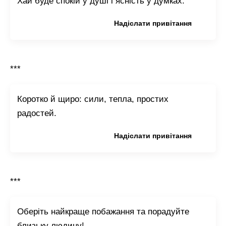
Хай буде спокій у душі і ясність у думках.
Копіювати привітання
Надіслати привітання
***
Коротко й щиро: сили, тепла, простих
радостей.
Копіювати привітання
Надіслати привітання
***
Оберіть найкраще побажання та порадуйте
близьку людину!