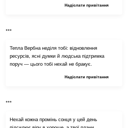
Копіювати привітання
Надіслати привітання
***
Тепла Вербна неділя тобі: відновлення
ресурсів, ясні думки й людська підтримка
поруч — цього тобі нехай не бракує.
Копіювати привітання
Надіслати привітання
***
Нехай кожна промінь сонця у цей день
підсилює віру в хороше, а твої плани