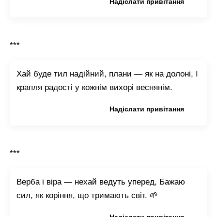
Копіювати привітання
Надіслати привітання
***
Хай буде тил надійний, плани — як на долоні, І
крапля радості у кожнім вихорі веснянім.
Копіювати привітання
Надіслати привітання
***
Верба і віра — нехай ведуть уперед, Бажаю
сил, як коріння, що тримають світ. 🌱