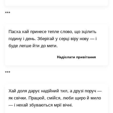
***
Пасха хай принесе тепле слово, що зцілить
годину і день. Зберігай у серці віру нову — і
буде легше йти до мети.
Копіювати привітання
Надіслати привітання
***
Хай доля дарує надійний тил, а друзі поруч —
як свічки. Працюй, смійся, люби щиро й мило
— і нехай збуваються мрії вічні.