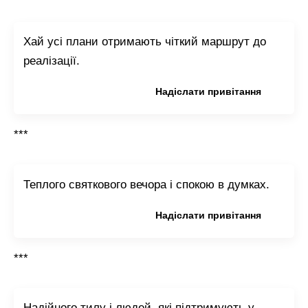
Хай усі плани отримають чіткий маршрут до
реалізації.
Копіювати привітання
Надіслати привітання
***
Теплого святкового вечора і спокою в думках.
Копіювати привітання
Надіслати привітання
***
Надійного тилу і людей, які підтримують у