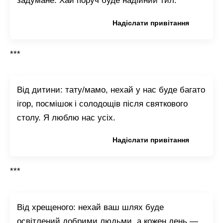
задумане. Хай поруч буде надійний тил.
Копіювати привітання
Надіслати привітання
***
Від дитини: тату/мамо, нехай у нас буде багато
ігор, посмішок і солодощів після святкового
столу. Я люблю нас усіх.
Копіювати привітання
Надіслати привітання
***
Від хрещеного: нехай ваш шлях буде
освітлений добрими людьми, а кожен день —