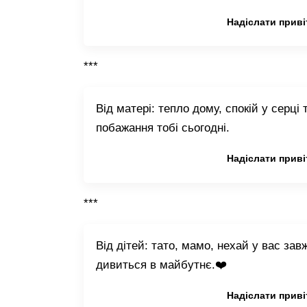
Копіювати привітання
Надіслати приві
***
Від матері: тепло дому, спокій у серці
побажання тобі сьогодні.
Копіювати привітання
Надіслати приві
***
Від дітей: тато, мамо, нехай у вас зав
дивиться в майбутнє.❤️
Копіювати привітання
Надіслати приві