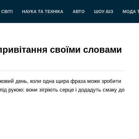
 СВІТІ
НАУКА ТА ТЕХНІКА
АВТО
ШОУ-БІЗ
МОДА 
привітання своїми словами
ковий день, коли одна щира фраза може зробити
ід рукою: вони зігріють серце і додадуть смаку до