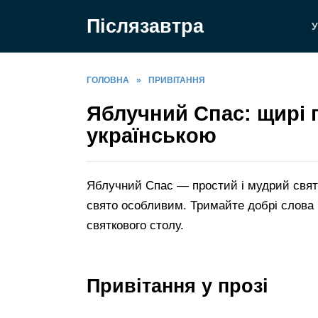
Перейти
Післязавтра
до
У
вмісту
ГОЛОВНА
»
ПРИВІТАННЯ
Яблучний Спас: щирі 
українською
Яблучний Спас — простий і мудрий свят
свято особливим. Тримайте добрі слова п
святкового столу.
Привітання у прозі