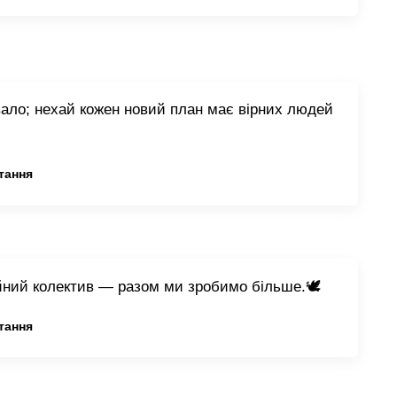
івало; нехай кожен новий план має вірних людей
тання
дійний колектив — разом ми зробимо більше.🕊️
тання