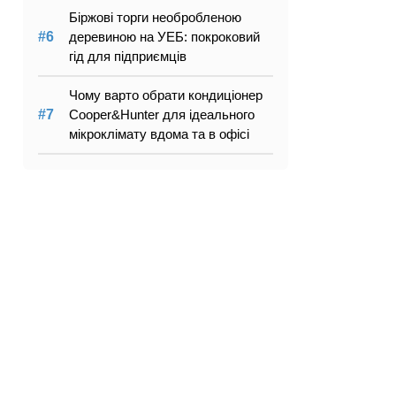
Біржові торги необробленою
деревиною на УЕБ: покроковий
гід для підприємців
Чому варто обрати кондиціонер
Cooper&Hunter для ідеального
мікроклімату вдома та в офісі