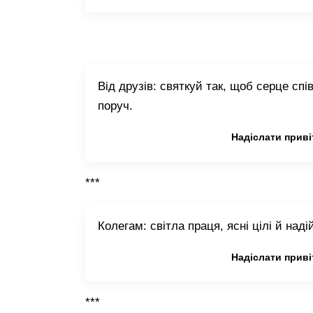
Від друзів: святкуй так, щоб серце сп
поруч.
Копіювати привітання
Надіслати приві
***
Колегам: світла праця, ясні цілі й на
Копіювати привітання
Надіслати приві
***