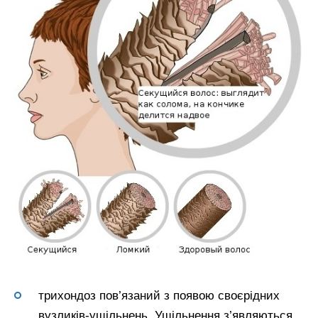
трихондоз пов’язаний з появою своєрідних
вузликів-ущільнень. Ущільнення з’являються