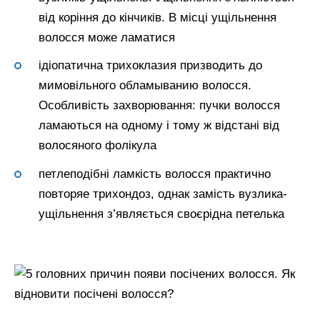
від коріння до кінчиків. В місці ущільнення
волосся може ламатися
ідіопатична трихоклазия призводить до
мимовільного обламыванию волосся.
Особливість захворювання: пучки волосся
ламаються на одному і тому ж відстані від
волосяного фолікула
петлеподібні ламкість волосся практично
повторяе трихондоз, однак замість вузлика-
ущільнення з’являється своєрідна петелька