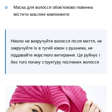
Маска для волосся обов’язково повинна
містити масляні компоненти
Ніколи не викручуйте волосся після миття, не
закручуйте їх в тугий кокон з рушника, не
піддавайте жорсткого витирання. Це руйнує і
без того погану структуру посічених волосся