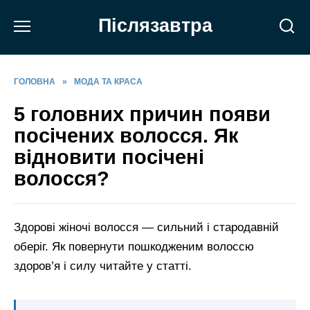
Перейти
Післязавтра
до
вмісту
ГОЛОВНА
»
МОДА ТА КРАСА
5 головних причин появи
посічених волосся. Як
відновити посічені
волосся?
Здорові жіночі волосся — сильний і стародавній
оберіг. Як повернути пошкодженим волоссю
здоров’я і силу читайте у статті.