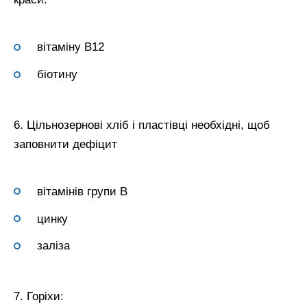
вітаміну В12
біотину
6. Цільнозернові хліб і пластівці необхідні, щоб
заповнити дефіцит
вітамінів групи В
цинку
заліза
7. Горіхи: