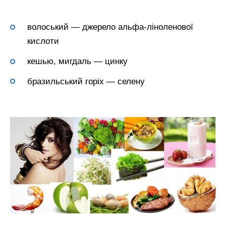
волоський — джерело альфа-ліноленової
кислоти
кешью, мигдаль — цинку
бразильський горіх — селену