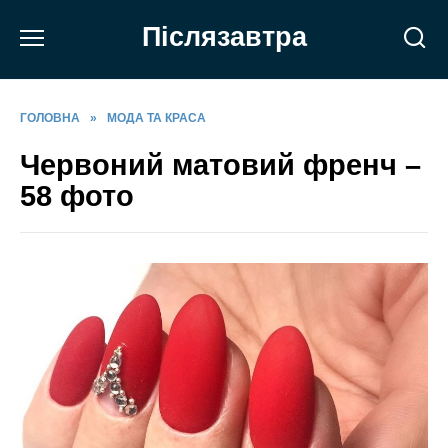
Перейти
Післязавтра
до
вмісту
ГОЛОВНА
»
МОДА ТА КРАСА
Червоний матовий френч –
58 фото