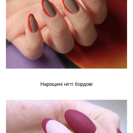
Нарощені нігті бордові