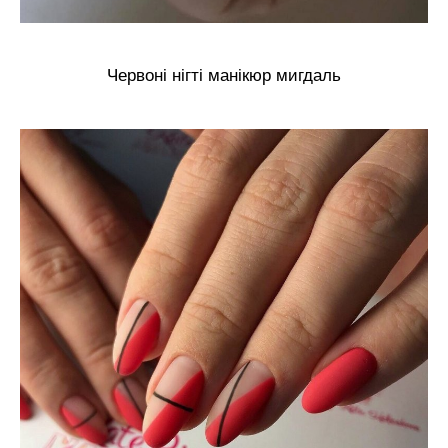
Червоні нігті манікюр мигдаль