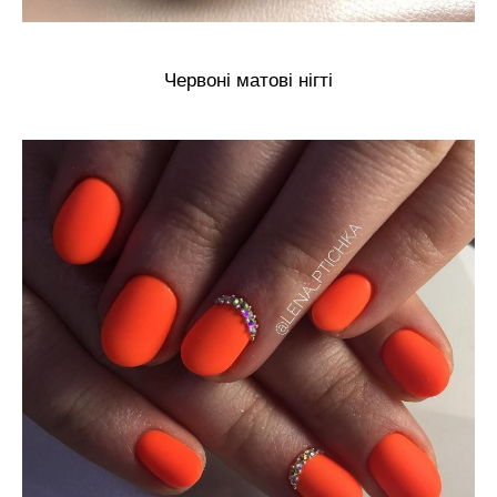
Червоні матові нігті