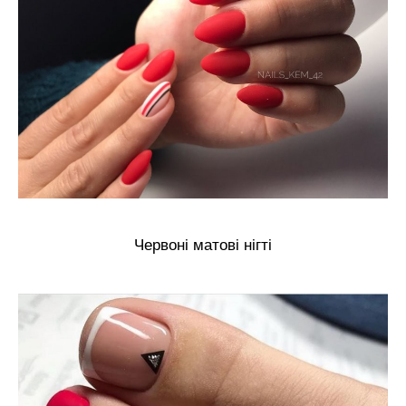
Червоні матові нігті