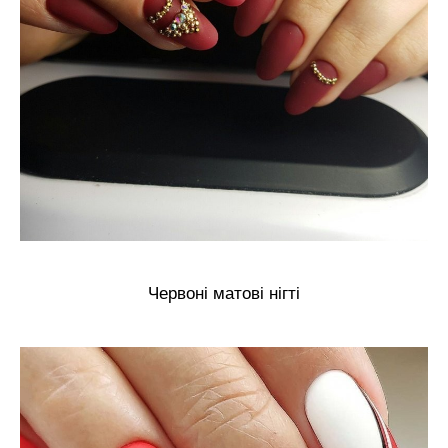
Червоні матові нігті