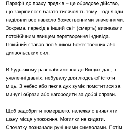
Парафії до праху предків – це обрядове дійство,
що закріпилося багато тисячоліть тому. Тоді люди
наділяли все навколо божественними значеннями.
Зокрема, перехід в інший світ (смерть) визнавали
потойбічним явищем перетворення індивіда.
Покійний ставав посібником божественних або
диявольських сил.
В будь-якому разі наближення до Вищих дає, в
уявленні давніх, небувалу для людської істоти
міць. З небес або пекла дух зуміє помститися за
минулі образи або нагородити за добрі справи.
Щоб задобрити помершего, належало виявляти
шану місця упокоєння. Могилки не кидати.
Спочатку позначали рунічними символами. Потім