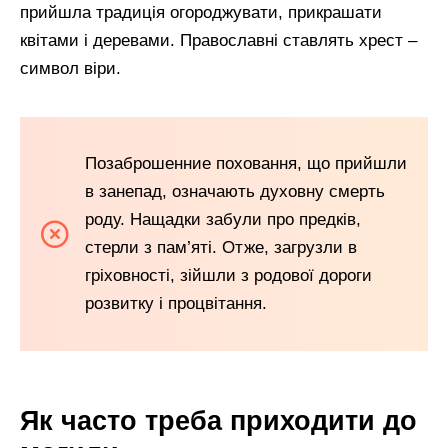
прийшла традиція огороджувати, прикрашати
квітами і деревами. Православні ставлять хрест –
символ віри.
Позаброшенние поховання, що прийшли
в занепад, означають духовну смерть
роду. Нащадки забули про предків,
стерли з пам’яті. Отже, загрузли в
гріховності, зійшли з родової дороги
розвитку і процвітання.
Як часто треба приходити до