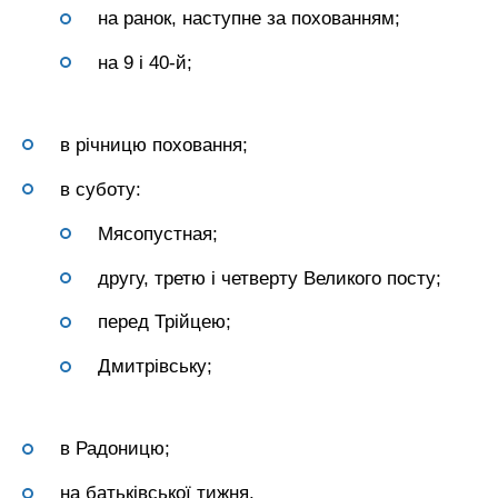
на ранок, наступне за похованням;
на 9 і 40-й;
в річницю поховання;
в суботу:
Мясопустная;
другу, третю і четверту Великого посту;
перед Трійцею;
Дмитрівську;
в Радоницю;
на батьківської тижня.