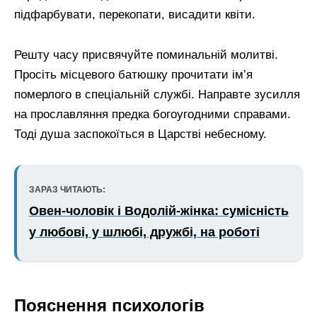
підфарбувати, перекопати, висадити квіти.
Решту часу присвячуйте поминальній молитві.
Просіть місцевого батюшку прочитати ім’я
померлого в спеціальній службі. Направте зусилля
на прославляння предка богоугодними справами.
Тоді душа заспокоїться в Царстві небесному.
ЗАРАЗ ЧИТАЮТЬ:
Овен-чоловік і Водолій-жінка: сумісність
у любові, у шлюбі, дружбі, на роботі
Пояснення психологів