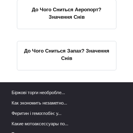
До Чого Сниться Аеропорт?
Значення Снів
До Чого Сниться Запах? Значення
Снів
Біржові торги необробле...
Как экономить незаметно...
Феритин і гемоглобін: у...
Какие мотоаксессуары по...