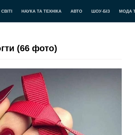
 СВІТІ
НАУКА ТА ТЕХНІКА
АВТО
ШОУ-БІЗ
МОДА 
гти (66 фото)