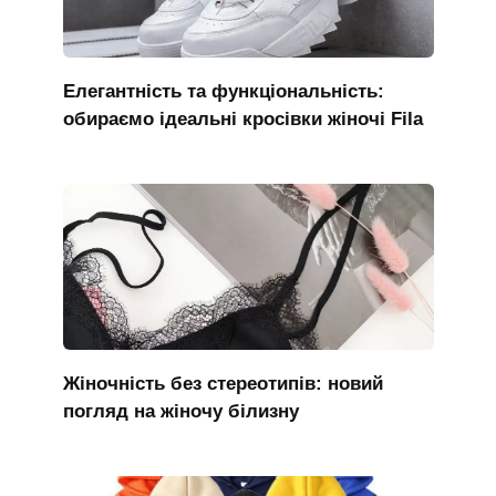
Елегантність та функціональність:
обираємо ідеальні кросівки жіночі Fila
Жіночність без стереотипів: новий
погляд на жіночу білизну