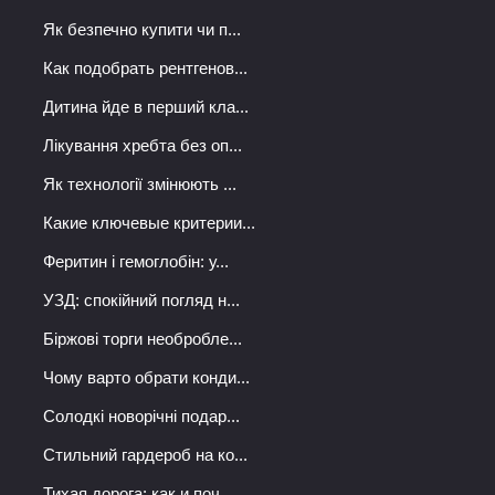
Як безпечно купити чи п...
Как подобрать рентгенов...
Дитина йде в перший кла...
Лікування хребта без оп...
Як технології змінюють ...
Какие ключевые критерии...
Феритин і гемоглобін: у...
УЗД: спокійний погляд н...
Біржові торги необробле...
Чому варто обрати конди...
Солодкі новорічні подар...
Стильний гардероб на ко...
Тихая дорога: как и поч...