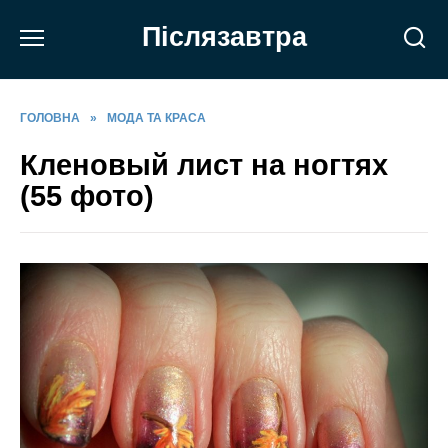
Перейти
Післязавтра
до
вмісту
ГОЛОВНА
»
МОДА ТА КРАСА
Кленовый лист на ногтях
(55 фото)