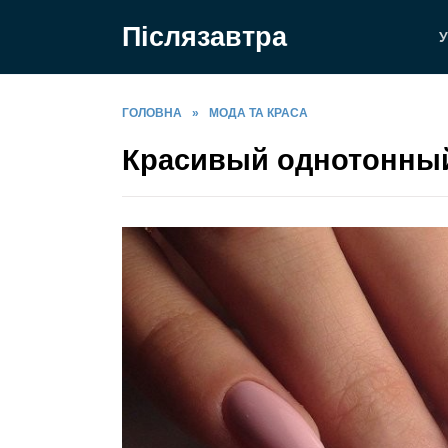
Перейти
Післязавтра
до
У
вмісту
ГОЛОВНА
»
МОДА ТА КРАСА
Красивый однотонный