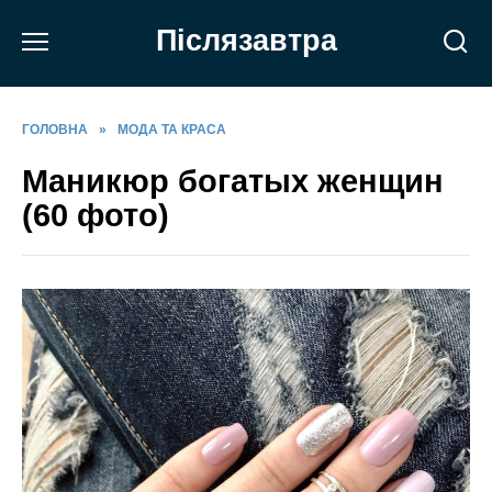
Перейти
Післязавтра
до
вмісту
ГОЛОВНА
»
МОДА ТА КРАСА
Маникюр богатых женщин
(60 фото)