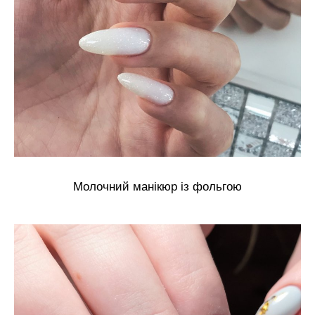
Молочний манікюр із фольгою