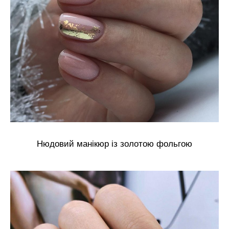
Нюдовий манікюр із золотою фольгою