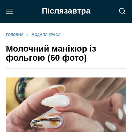
Перейти
Післязавтра
до
вмісту
ГОЛОВНА
»
МОДА ТА КРАСА
Молочний манікюр із
фольгою (60 фото)