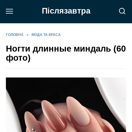
Перейти
Післязавтра
до
вмісту
ГОЛОВНА
»
МОДА ТА КРАСА
Ногти длинные миндаль (60
фото)