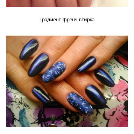
Градиент френч втирка