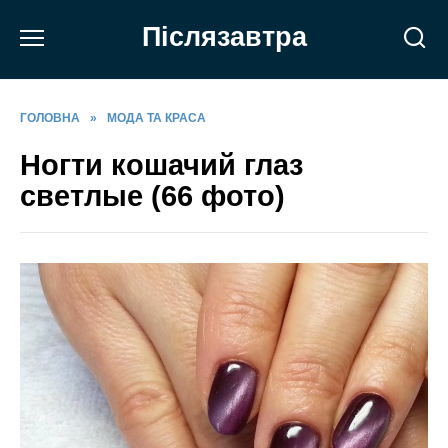
Перейти
Післязавтра
до
вмісту
ГОЛОВНА
»
МОДА ТА КРАСА
Ногти кошачий глаз
светлые (66 фото)