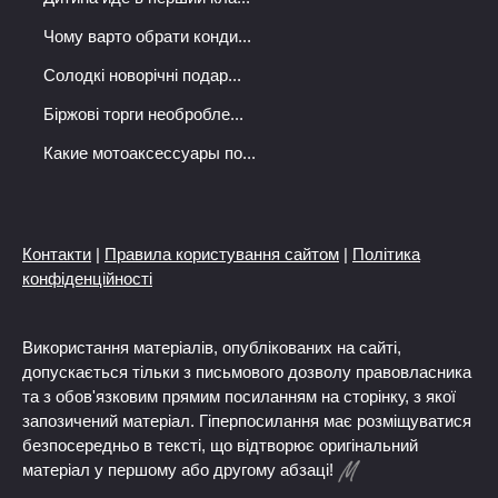
Чому варто обрати конди...
Солодкі новорічні подар...
Біржові торги необробле...
Какие мотоаксессуары по...
Контакти
|
Правила користування сайтом
|
Політика
конфіденційності
Використання матеріалів, опублікованих на сайті,
допускається тільки з письмового дозволу правовласника
та з обов'язковим прямим посиланням на сторінку, з якої
запозичений матеріал. Гіперпосилання має розміщуватися
безпосередньо в тексті, що відтворює оригінальний
матеріал у першому або другому абзаці!