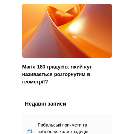
Магія 180 градусів: який кут
називається розгорнутим в
геометрії?
Недавні записи
Рибальські прикмети та
забобони: коли традиція