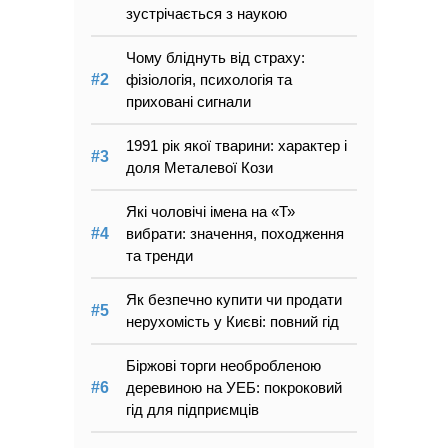
зустрічається з наукою
Чому бліднуть від страху:
фізіологія, психологія та
приховані сигнали
1991 рік якої тварини: характер і
доля Металевої Кози
Які чоловічі імена на «Т»
вибрати: значення, походження
та тренди
Як безпечно купити чи продати
нерухомість у Києві: повний гід
Біржові торги необробленою
деревиною на УЕБ: покроковий
гід для підприємців