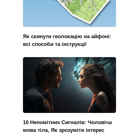
Як скинути геолокацію на айфоні:
всі способи та інструкції
10 Непомітних Сигналів: Чоловіча
мова тіла, Як зрозуміти інтерес