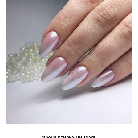
Френч втирка миндаль