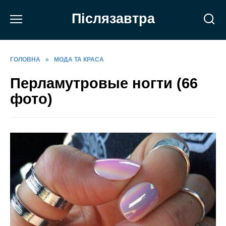
Перейти
Післязавтра
до
вмісту
ГОЛОВНА
»
МОДА ТА КРАСА
Перламутровые ногти (66
фото)