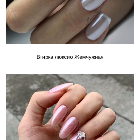
Втирка люксио Жемчужная