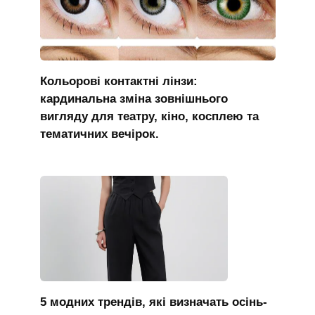
Кольорові контактні лінзи:
кардинальна зміна зовнішнього
вигляду для театру, кіно, косплею та
тематичних вечірок.
5 модних трендів, які визначать осінь-