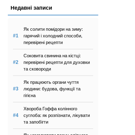
Недавні записи
Як солити помідори на зиму:
гарячий і холодний способи,
перевірені рецепти
Соковита свинина на кістці:
перевірені рецепти для духовки
та сковороди
Як працюють органи чуття
людини: будова, функції та
гігієна
Хвороба Гоффа колінного
суглоба: як розпізнати, лікувати
та запобігти