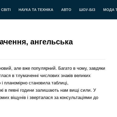
 СВІТІ
НАУКА ТА ТЕХНІКА
АВТО
ШОУ-БІЗ
МОДА 
начення, ангельська
новий, але вже популярний. Багато в чому, завдяки
оглася в тлумаченні числових знаків великих
о і планомірно становила таблиці,
які в певні години залишають нам вищі сили. У
домих віщунів і зверталася за консультаціями до