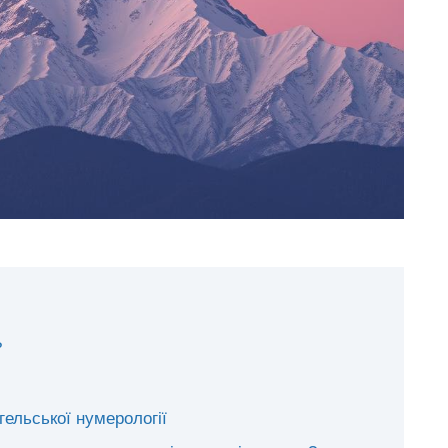
?
гельської нумерології