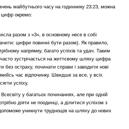
ачень майбутнього часу на годиннику 23:23, можна
 цифр окремо:
исла разом з «3», в основному несе в собі
начити: цифри повинні бути разом). Як правило,
рібному напрямку, багато успіхів та удач. Таким
 часто зустрічається на життєвому шляху цифра
ти без остраху, починати справи і заводити нові
якийсь час відпочинку. Швидше за все, у всіх
ягти успіху.
 Всесвіту у багатьох починаннях, але при одній
трібно діяти не поодинці, а ділитися успіхом з
 допоможе уникнути труднощів на шляху до нових