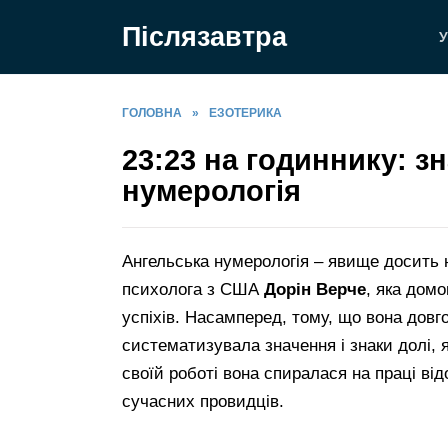
Перейти
Післязавтра
до
У
вмісту
ГОЛОВНА
»
ЕЗОТЕРИКА
23:23 на годиннику: з
нумерологія
Ангельська нумерологія – явище досить 
психолога з США
Дорін Верче
, яка дом
успіхів. Насамперед, тому, що вона довг
систематизувала значення і знаки долі, 
своїй роботі вона спиралася на праці ві
сучасних провидців.