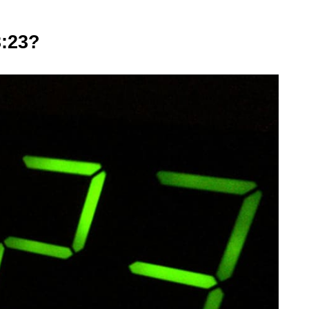
3:23?