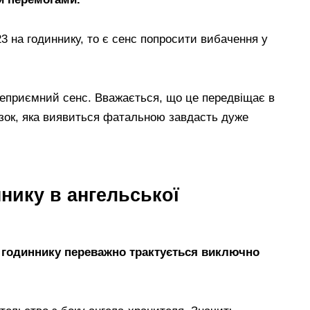
3 на годиннику, то є сенс попросити вибачення у
а неприємний сенс. Вважається, що це передвіщає в
ок, яка виявиться фатальною завдасть дуже
ннику в ангельської
на годиннику переважно трактується виключно