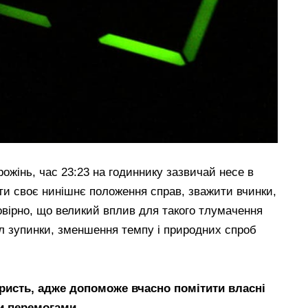
рожінь, час 23:23 на годиннику зазвичай несе в
ити своє нинішнє положення справ, зважити вчинки,
вірно, що великий вплив для такого тлумачення
ол зупинки, зменшення темпу і природних спроб
ористь, адже допоможе вчасно помітити власні
ми перемогами.