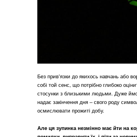
Без прив’язки до якихось навчань або во
собі той сенс, що потрібно глибоко оцін
стосунки з близькими людьми. Дуже ймо
надає закінчення дня – свого роду симв
осмислювати прожиті добу.
Але ця зупинка незмінно має йти на к
помилки, виправити їх, і піти за нови