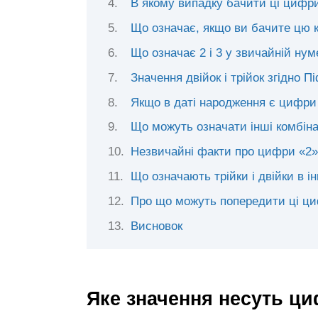
В якому випадку бачити ці цифри
Що означає, якщо ви бачите цю 
Що означає 2 і 3 у звичайній нум
Значення двійок і трійок згідно П
Якщо в даті народження є цифри 
Що можуть означати інші комбінац
Незвичайні факти про цифри «2» 
Що означають трійки і двійки в і
Про що можуть попередити ці ц
Висновок
Яке значення несуть ци