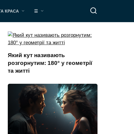
ТА КРАСА
☰
Який кут називають
розгорнутим: 180° у геометрії
та житті