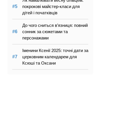
Як намалювати весну олівцем:
покрокові майстер-класи для
дітей і початківців
До чого сниться в’язниця: повний
сонник за сюжетами та
персонажами
Іменини Ксенії 2025: точні дати за
церковним календарем для
Ксюші та Оксани