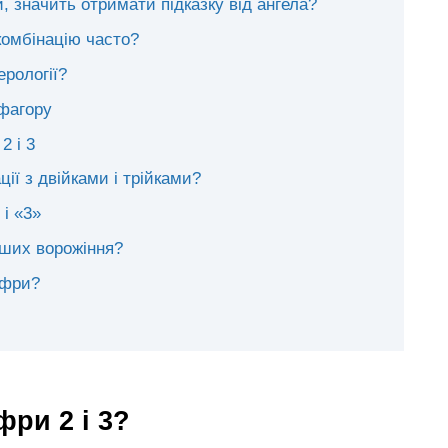
, значить отримати підказку від ангела?
комбінацію часто?
ерології?
іфагору
2 і 3
ії з двійками і трійками?
і «3»
нших ворожіння?
ифри?
фри 2 і 3?