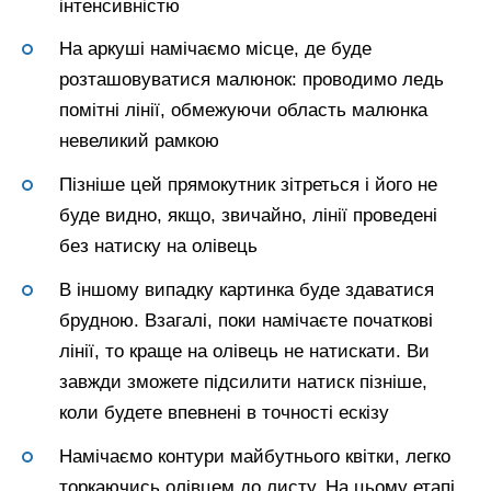
інтенсивністю
На аркуші намічаємо місце, де буде
розташовуватися малюнок: проводимо ледь
помітні лінії, обмежуючи область малюнка
невеликий рамкою
Пізніше цей прямокутник зітреться і його не
буде видно, якщо, звичайно, лінії проведені
без натиску на олівець
В іншому випадку картинка буде здаватися
брудною. Взагалі, поки намічаєте початкові
лінії, то краще на олівець не натискати. Ви
завжди зможете підсилити натиск пізніше,
коли будете впевнені в точності ескізу
Намічаємо контури майбутнього квітки, легко
торкаючись олівцем до листу. На цьому етапі