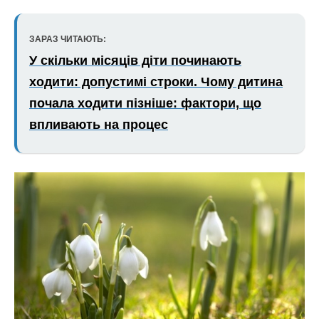
ЗАРАЗ ЧИТАЮТЬ:
У скільки місяців діти починають
ходити: допустимі строки. Чому дитина
почала ходити пізніше: фактори, що
впливають на процес