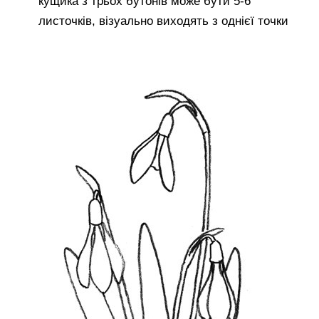
кущика з трьох бутонів може бути 5-6
листочків, візуально виходять з однієї точки