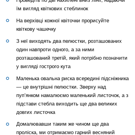
Проведіть по дві нахилені вниз лінії, надаючи
їм вигляд квіткових стеблинок
На верхівці кожної квіточки прорисуйте
квіткову чашечку
З неї виходять два пелюстки, розташованих
один навпроти одного, а за ними
розташований третій, який потрібно позначити
у вигляді гострого кута
Маленька овальна риска всередині підсніжника
— це внутрішні пелюстки. Зверху над
пуп’янком намалюємо маленький листочок, а з
підстави стебла виходить ще два великих
довгих листочка
Домалювавши таким же чином ще два
проліска, ми отримаємо гарний весняний