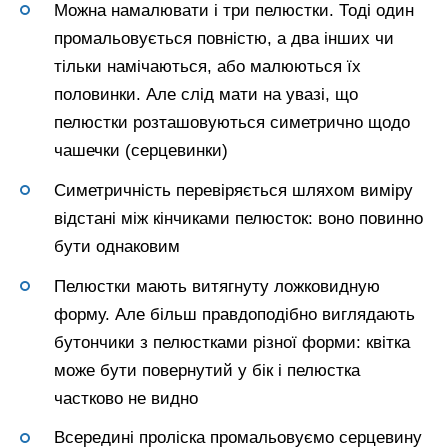
Можна намалювати і три пелюстки. Тоді один
промальовується повністю, а два інших чи
тільки намічаються, або малюються їх
половинки. Але слід мати на увазі, що
пелюстки розташовуються симетрично щодо
чашечки (серцевинки)
Симетричність перевіряється шляхом виміру
відстані між кінчиками пелюсток: воно повинно
бути однаковим
Пелюстки мають витягнуту ложковидную
форму. Але більш правдоподібно виглядають
бутончики з пелюстками різної форми: квітка
може бути повернутий у бік і пелюстка
частково не видно
Всередині проліска промальовуємо серцевину