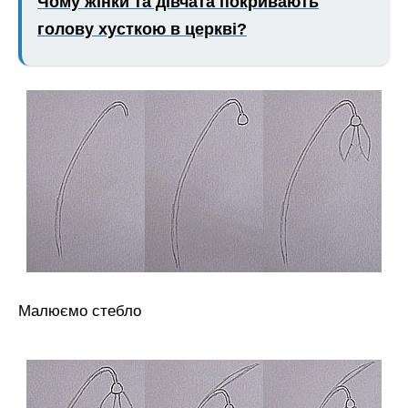
Чому жінки та дівчата покривають
голову хусткою в церкві?
Малюємо стебло