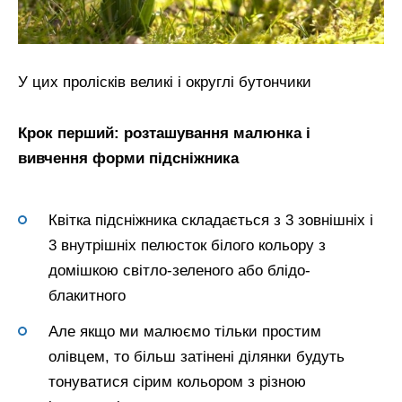
У цих пролісків великі і округлі бутончики
Крок перший: розташування малюнка і
вивчення форми підсніжника
Квітка підсніжника складається з 3 зовнішніх і
3 внутрішніх пелюсток білого кольору з
домішкою світло-зеленого або блідо-
блакитного
Але якщо ми малюємо тільки простим
олівцем, то більш затінені ділянки будуть
тонуватися сірим кольором з різною