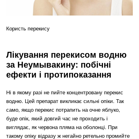
Користь перекису
Лікування перекисом водню
за Неумывакину: побічні
ефекти і протипоказання
Ні в якому разі не пийте концентровану перекис
водню. Цей препарат викликає сильні опіки. Так
само, якщо перекис потрапить на очне яблуко,
буде опік, який довгий час не проходить і
виглядає, як червона пляма на оболонці. При
такому опіку відразу ж негайно ретельно промийте