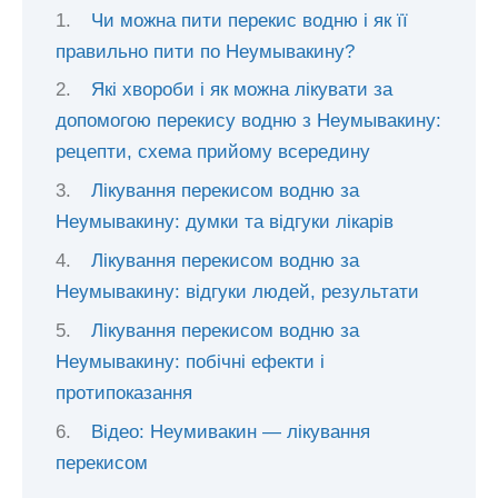
Чи можна пити перекис водню і як її
правильно пити по Неумывакину?
Які хвороби і як можна лікувати за
допомогою перекису водню з Неумывакину:
рецепти, схема прийому всередину
Лікування перекисом водню за
Неумывакину: думки та відгуки лікарів
Лікування перекисом водню за
Неумывакину: відгуки людей, результати
Лікування перекисом водню за
Неумывакину: побічні ефекти і
протипоказання
Відео: Неумивакин — лікування
перекисом