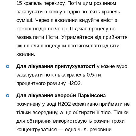
15 крапель перекису. Потім цим розчином
закапувати в кожну ніздрю по п’ять крапель
суміші. Через півхвилини видуйте вміст з
кожної ніздрі по черзі. Під час процесу не
можна пити і їсти. Утримайтеся від прийняття
їжі і після процедури протягом п’ятнадцяти
хвилин.
Для лікування приглухуватості
у кожне вухо
закапувати по кілька крапель 0,5-ти
процентного розчину Н2О2.
Для лікування хвороби Паркінсона
розчинену у воді Н2О2 ефективно приймати не
тільки всередину, а ще обтирати її тіло. Тільки
для обтирання використовують розчин трохи
концентруватися — одна ч. л. речовини