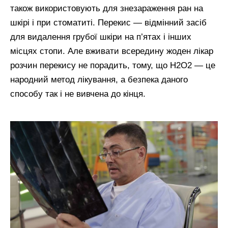
також використовують для знезараження ран на
шкірі і при стоматиті. Перекис — відмінний засіб
для видалення грубої шкіри на п’ятах і інших
місцях стопи. Але вживати всередину жоден лікар
розчин перекису не порадить, тому, що Н2О2 — це
народний метод лікування, а безпека даного
способу так і не вивчена до кінця.