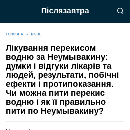
Перейти
Післязавтра
до
вмісту
ГОЛОВНА
»
РІЗНЕ
Лікування перекисом
водню за Неумывакину:
думки і відгуки лікарів та
людей, результати, побічні
ефекти і протипоказання.
Чи можна пити перекис
водню і як її правильно
пити по Неумывакину?