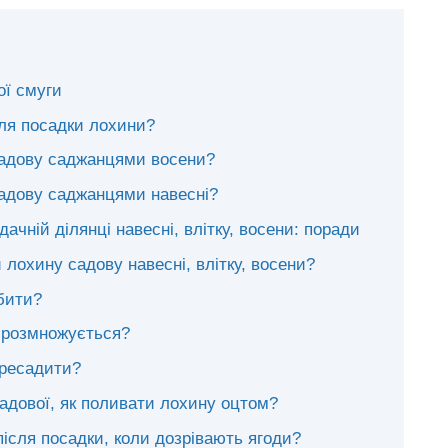
ої смуги
для посадки лохини?
садову саджанцями восени?
адову саджанцями навесні?
чній ділянці навесні, влітку, восени: поради
 лохину садову навесні, влітку, восени?
бити?
 розмножується?
ересадити?
садової, як поливати лохину оцтом?
після посадки, коли дозрівають ягоди?