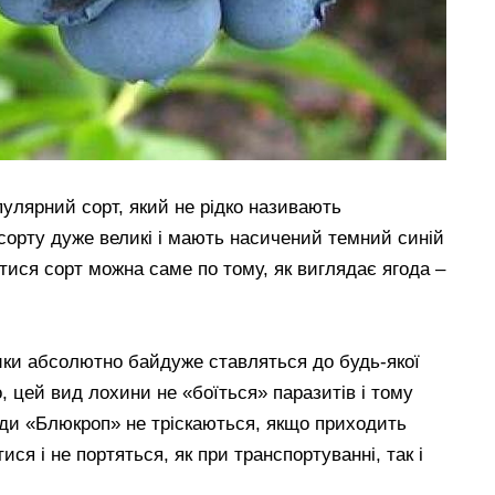
улярний сорт, який не рідко називають
орту дуже великі і мають насичений темний синій
атися сорт можна саме по тому, як виглядає ягода –
ики абсолютно байдуже ставляться до будь-якої
го, цей вид лохини не «боїться» паразитів і тому
ди «Блюкроп» не тріскаються, якщо приходить
ися і не портяться, як при транспортуванні, так і