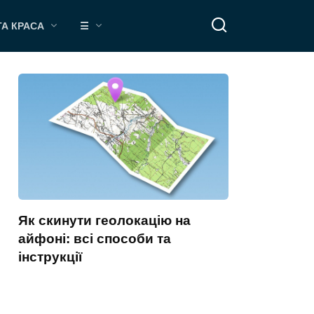
ТА КРАСА
☰
Як скинути геолокацію на
айфоні: всі способи та
інструкції