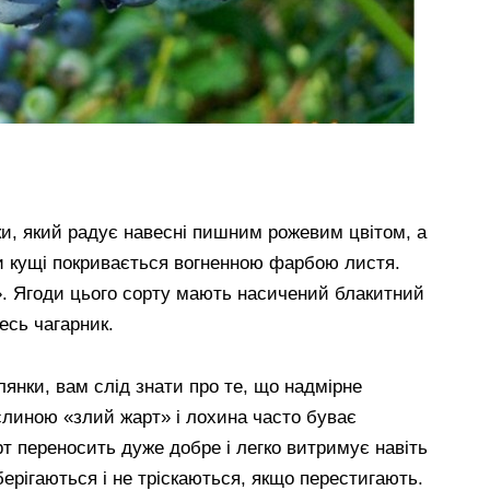
и, який радує навесні пишним рожевим цвітом, а
ни кущі покривається вогненною фарбою листя.
». Ягоди цього сорту мають насичений блакитний
есь чагарник.
янки, вам слід знати про те, що надмірне
слиною «злий жарт» і лохина часто буває
т переносить дуже добре і легко витримує навіть
ерігаються і не тріскаються, якщо перестигають.