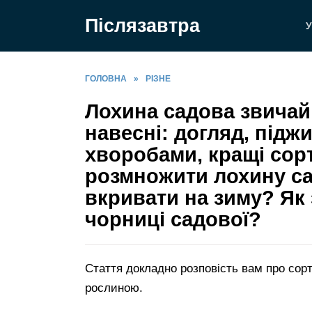
Перейти
Післязавтра
до
У
вмісту
ГОЛОВНА
»
РІЗНЕ
Лохина садова звичай
навесні: догляд, підж
хворобами, кращі сорт
розмножити лохину са
вкривати на зиму? Як 
чорниці садової?
Стаття докладно розповість вам про сор
рослиною.