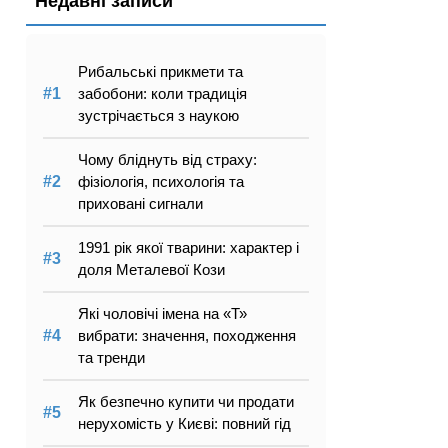
Недавні записи
Рибальські прикмети та
забобони: коли традиція
зустрічається з наукою
Чому бліднуть від страху:
фізіологія, психологія та
приховані сигнали
1991 рік якої тварини: характер і
доля Металевої Кози
Які чоловічі імена на «Т»
вибрати: значення, походження
та тренди
Як безпечно купити чи продати
нерухомість у Києві: повний гід