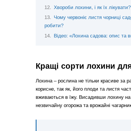
Хвороби лохини, і як їх лікувати?
Чому червоніє листя чорниці сад
робити?
Відео: «Лохина садова: опис та
Кращі сорти лохини для
Лохина – рослина не тільки красиве за ра
корисне, так як, його плоди та листя ча
вживаються в їжу. Висадивши лохину на 
незвичайну огорожа та врожайні чагарник