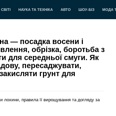
 СВІТІ
НАУКА ТА ТЕХНІКА
АВТО
ШОУ-БІЗ
МОДА 
на — посадка восени і
ивлення, обрізка, боротьба з
и для середньої смуги. Як
дову, пересаджувати,
закисляти грунт для
ти лохини, правила її вирощування та догляду за