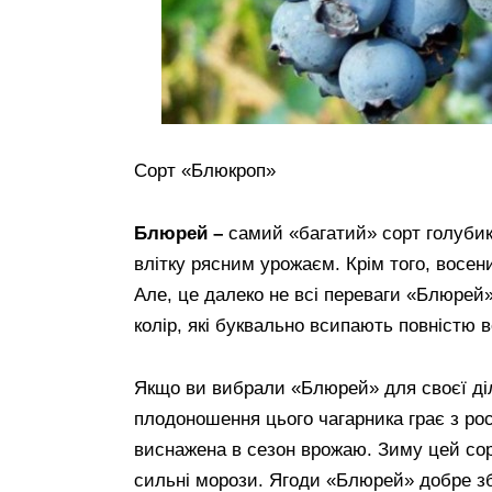
Сорт «Блюкроп»
Блюрей –
самий «багатий» сорт голубик
влітку рясним урожаєм. Крім того, восе
Але, це далеко не всі переваги «Блюрей
колір, які буквально всипають повністю в
Якщо ви вибрали «Блюрей» для своєї діл
плодоношення цього чагарника грає з ро
виснажена в сезон врожаю. Зиму цей сор
сильні морози. Ягоди «Блюрей» добре зб