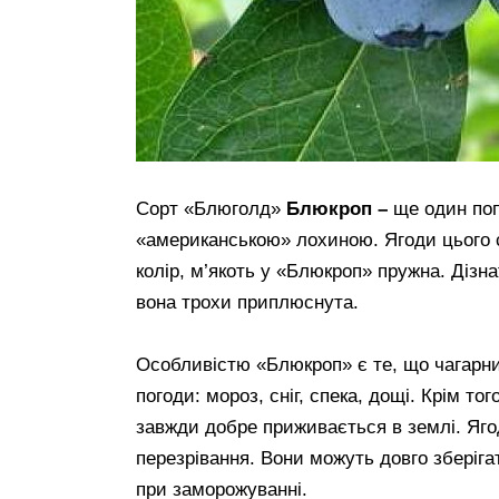
Сорт «Блюголд»
Блюкроп –
ще один поп
«американською» лохиною. Ягоди цього с
колір, м’якоть у «Блюкроп» пружна. Дізн
вона трохи приплюснута.
Особливістю «Блюкроп» є те, що чагарн
погоди: мороз, сніг, спека, дощі. Крім то
завжди добре приживається в землі. Яго
перезрівання. Вони можуть довго зберігат
при заморожуванні.