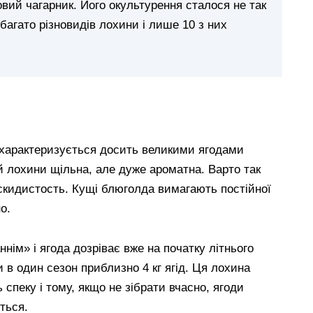
вий чагарник. Його окультурення сталося не так
 багато різновидів лохини і лише 10 з них
 характеризується досить великими ягодами
цій лохини щільна, але дуже ароматна. Варто так
аскидистость. Кущі блюголда вимагають постійної
о.
ім» і ягода дозріває вже на початку літнього
в один сезон приблизно 4 кг ягід. Ця лохина
спеку і тому, якщо не зібрати вчасно, ягоди
ться.