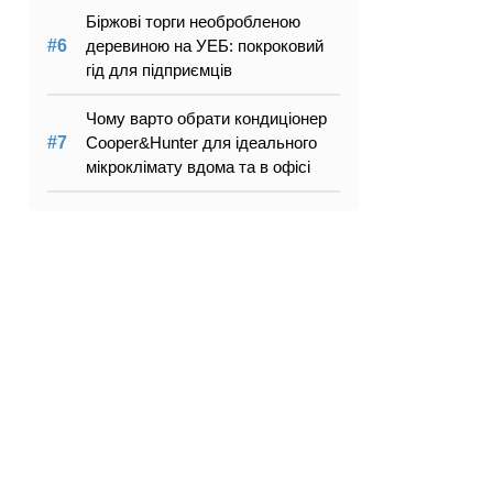
Біржові торги необробленою
деревиною на УЕБ: покроковий
гід для підприємців
Чому варто обрати кондиціонер
Cooper&Hunter для ідеального
мікроклімату вдома та в офісі