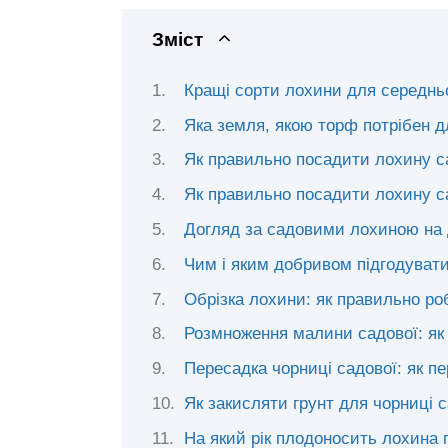
Зміст
Кращі сорти лохини для середнь
Яка земля, якою торф потрібен 
Як правильно посадити лохину 
Як правильно посадити лохину с
Догляд за садовими лохиною на да
Чим і яким добривом підгодувати
Обрізка лохини: як правильно ро
Розмноження малини садової: як
Пересадка чорниці садової: як п
Як закисляти грунт для чорниці 
На який рік плодоносить лохина 