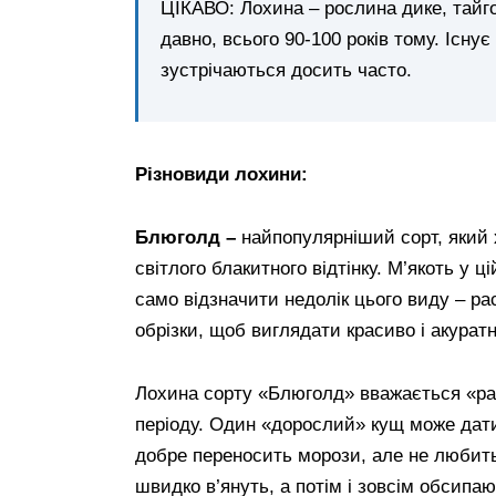
ЦІКАВО: Лохина – рослина дике, тайго
давно, всього 90-100 років тому. Існує
зустрічаються досить часто.
Різновиди лохини:
Блюголд –
найпопулярніший сорт, який
світлого блакитного відтінку. М’якоть у 
само відзначити недолік цього виду – р
обрізки, щоб виглядати красиво і акуратн
Лохина сорту «Блюголд» вважається «ранн
періоду. Один «дорослий» кущ може дати 
добре переносить морози, але не любить 
швидко в’януть, а потім і зовсім обсипаю