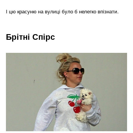
І цю красуню на вулиці було б нелегко впізнати.
Брітні Спірс