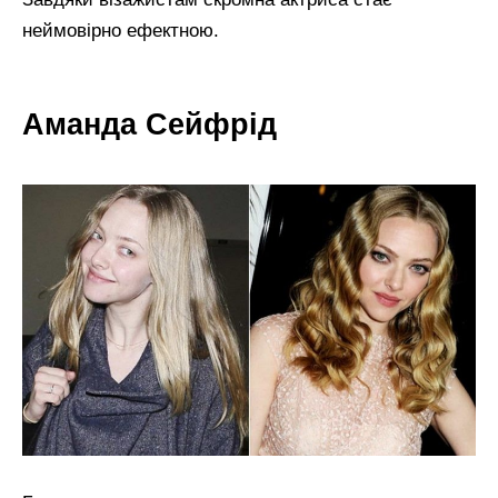
неймовірно ефектною.
Аманда Сейфрід