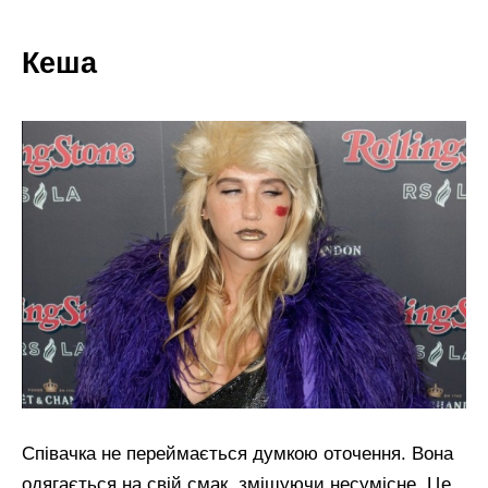
Кеша
Співачка не переймається думкою оточення. Вона
одягається на свій смак, змішуючи несумісне. Це