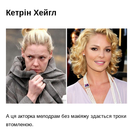
Кетрін Хейгл
А ця акторка мелодрам без макіяжу здається трохи
втомленою.