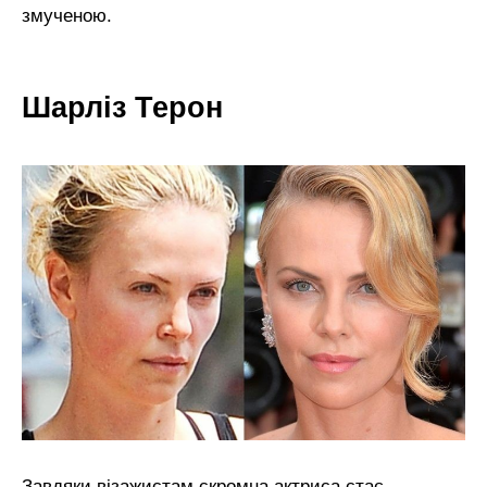
змученою.
Шарліз Терон
Завдяки візажистам скромна актриса стає