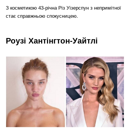
З косметикою 43-річна Різ Уізерспун з непримітної
стає справжньою спокусницею.
Роузі Хантінгтон-Уайтлі