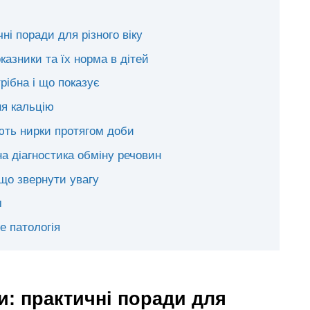
ні поради для різного віку
казники та їх норма в дітей
рібна і що показує
ня кальцію
ють нирки протягом доби
на діагностика обміну речовин
 що звернути увагу
м
це патологія
ни: практичні поради для