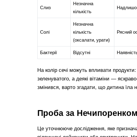
Незначна
Слиз
Надлишок
кількість
Незначна
Солі
кількість
Рясний о
(оксалати, урати)
Бактерії
Відсутні
Наявність
На колір сечі можуть впливати продукти:
зеленуватого, а деякі вітаміни — яскраво
змінився, варто згадати, що дитина їла 
Проба за Нечипоренком:
Це уточнююче дослідження, яке признача