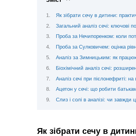
Як зібрати сечу в дитини: практич
Загальний аналіз сечі: ключові по
Проба за Нечипоренком: коли пот
Проба за Сулковичем: оцінка рів
Аналіз за Зимницьким: як працю
Біохімічний аналіз сечі: розшире
Аналіз сечі при пієлонефриті: на
Ацетон у сечі: що робити батька
Слиз і солі в аналізі: чи завжди 
Як зібрати сечу в дити