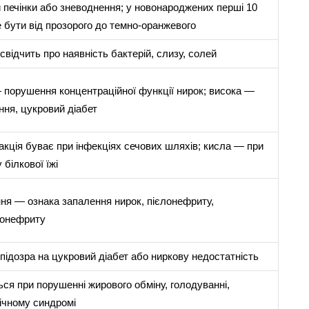
 печінки або зневоднення; у новонароджених перші 10
 бути від прозорого до темно-оранжевого
свідчить про наявність бактерій, слизу, солей
 порушення концентраційної функції нирок; висока —
ння, цукровий діабет
кція буває при інфекціях сечових шляхів; кисла — при
білкової їжі
ня — ознака запалення нирок, пієлонефриту,
онефриту
ідозра на цукровий діабет або ниркову недостатність
ся при порушенні жирового обміну, голодуванні,
ічному синдромі