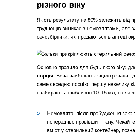
різного віку
Якість результату на 80% залежить від 
труднощів виникає з немовлятами, але з
сечозбірники, які продаються в аптеці ок
Основне правило для будь-якого віку: дл
порція
. Вона найбільш концентрована і 
саме середню порцію: першу невелику кі
і забирають приблизно 10–15 мл, після 
Немовлята: після пробудження закріп
попередньо провівши гігієну. Чекайт
вміст у стерильний контейнер, позн