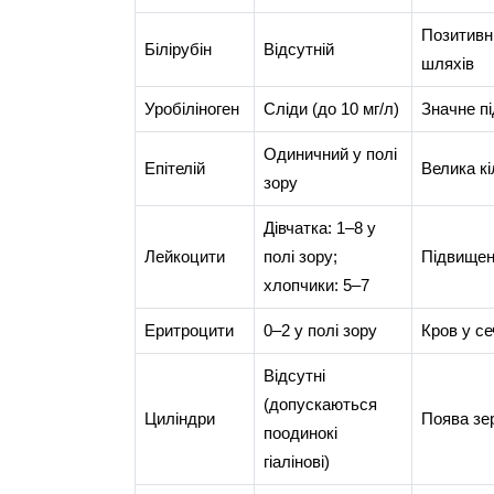
Позитивн
Білірубін
Відсутній
шляхів
Уробіліноген
Сліди (до 10 мг/л)
Значне п
Одиничний у полі
Епітелій
Велика к
зору
Дівчатка: 1–8 у
Лейкоцити
полі зору;
Підвищен
хлопчики: 5–7
Еритроцити
0–2 у полі зору
Кров у се
Відсутні
(допускаються
Циліндри
Поява зе
поодинокі
гіалінові)