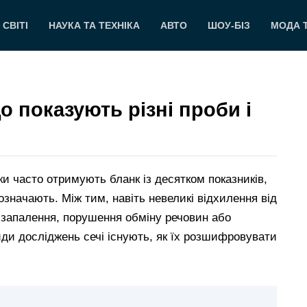
 СВІТІ
НАУКА ТА ТЕХНІКА
АВТО
ШОУ-БІЗ
МОДА 
о показують різні проби і
ки часто отримують бланк із десятком показників,
значають. Між тим, навіть невеликі відхилення від
 запалення, порушення обміну речовин або
иди досліджень сечі існують, як їх розшифровувати