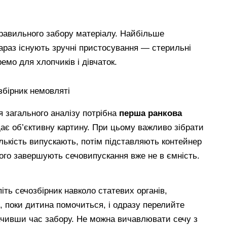
правильного забору матеріалу. Найбільше
араз існують зручні пристосування — стерильні
ремо для хлопчиків і дівчаток.
я загального аналізу потрібна
перша ранкова
дає об’єктивну картину. При цьому важливо зібрати
лькість випускають, потім підставляють контейнер
чого завершують сечовипускання вже не в ємність.
іть сечозбірник навколо статевих органів,
е, поки дитина помочиться, і одразу перелийте
ачивши час забору. Не можна вичавлювати сечу з