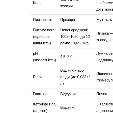
Колір
проблеми
жовтий
днів може
Прозорість
Прозора
Мутність 
Питома вага
Новонароджені:
Низька —
(відносна
1002–1020; до 12
зневодне
щільність)
років: 1002–1025
pH
Лужна реа
4,5–8,0
(кислотність)
надлишку 
Відсутній або
Підвищен
Білок
сліди (до 0,033 г/
гломерул
л)
Глюкоза
Відсутня
Поява — п
Кетонові тіла
З’являють
Відсутні
(ацетон)
ацетонем