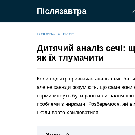
Перейти
Післязавтра
до
У
вмісту
ГОЛОВНА
»
РІЗНЕ
Дитячий аналіз сечі: щ
як їх тлумачити
Коли педіатр призначає аналіз сечі, бать
але не завжди розуміють, що саме вони о
норми можуть бути раннім сигналом про
проблеми з нирками. Розберемося, які в
і коли варто хвилюватися.
Зміст