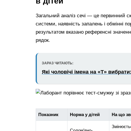
в дітей
Загальний аналіз сечі — це первинний ск
системи, наявність запалень і обмінні п
результатом вказано референсні значенн
рядок.
ЗАРАЗ ЧИТАЮТЬ:
Які чоловічі імена на «Т» вибрат
Показник
Норма у дітей
На що зв
Змінюєтьс
Солом’яно-