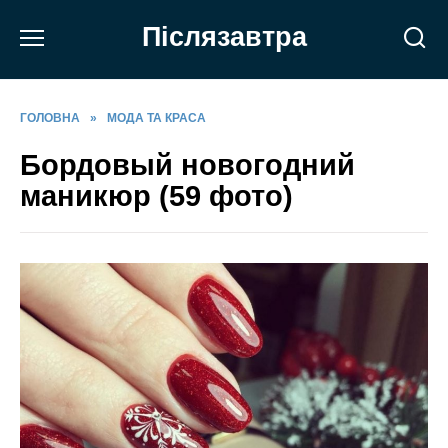
Перейти
Післязавтра
до
вмісту
ГОЛОВНА
»
МОДА ТА КРАСА
Бордовый новогодний
маникюр (59 фото)