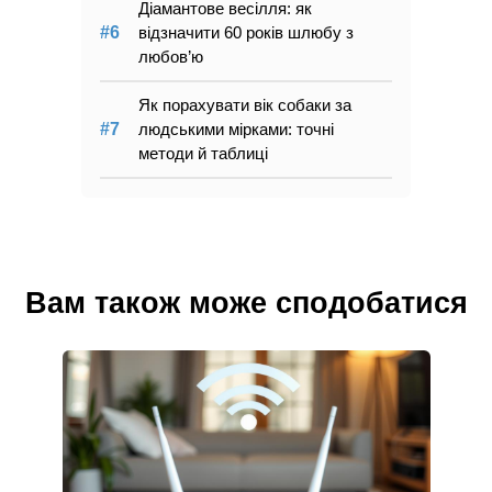
Діамантове весілля: як
відзначити 60 років шлюбу з
любов’ю
Як порахувати вік собаки за
людськими мірками: точні
методи й таблиці
Вам також може сподобатися