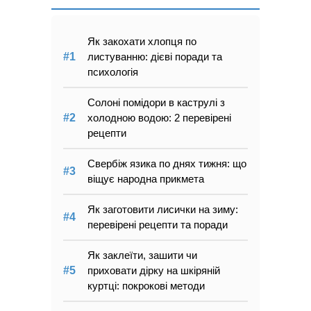
Як закохати хлопця по
листуванню: дієві поради та
психологія
Солоні помідори в каструлі з
холодною водою: 2 перевірені
рецепти
Свербіж язика по днях тижня: що
віщує народна прикмета
Як заготовити лисички на зиму:
перевірені рецепти та поради
Як заклеїти, зашити чи
приховати дірку на шкіряній
куртці: покрокові методи