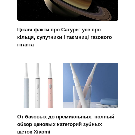
Цікаві факти про Сатурн: усе про
кільця, супутники і таємниці газового
гіганта
От базовых до премиальных: полный
обзор ценовых категорий зубных
щеток Xiaomi