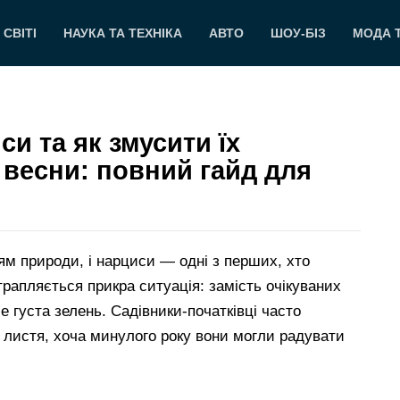
 СВІТІ
НАУКА ТА ТЕХНІКА
АВТО
ШОУ-БІЗ
МОДА 
си та як змусити їх
 весни: повний гайд для
м природи, і нарциси — одні з перших, хто
трапляється прикра ситуація: замість очікуваних
е густа зелень. Садівники-початківці часто
 листя, хоча минулого року вони могли радувати