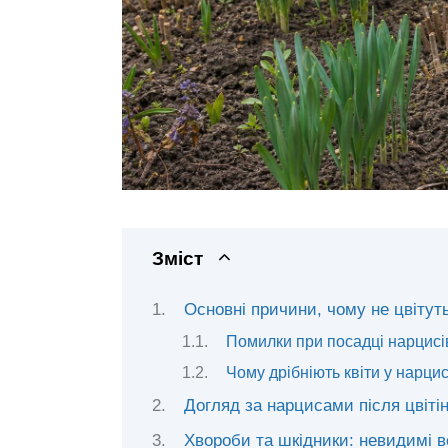
Зміст
Основні причини, чому не цвітут
Помилки при посадці нарцисів
Чому дрібніють квіти у нарцис
Догляд за нарцисами після цвіті
Хвороби та шкідники: невидимі во