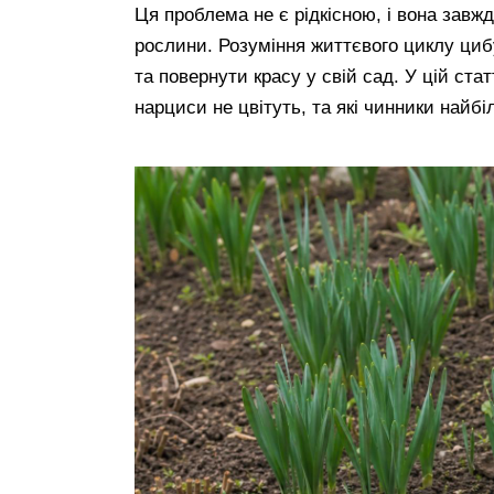
Ця проблема не є рідкісною, і вона завжд
рослини. Розуміння життєвого циклу ц
та повернути красу у свій сад. У цій ст
нарциси не цвітуть, та які чинники най