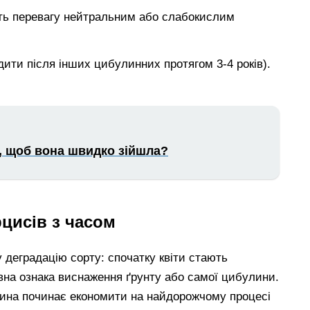
ють перевагу нейтральним або слабокислим
дити після інших цибулинних протягом 3-4 років).
, щоб вона швидко зійшла?
рцисів з часом
 деградацію сорту: спочатку квіти стають
вна ознака виснаження ґрунту або самої цибулини.
лина починає економити на найдорожчому процесі