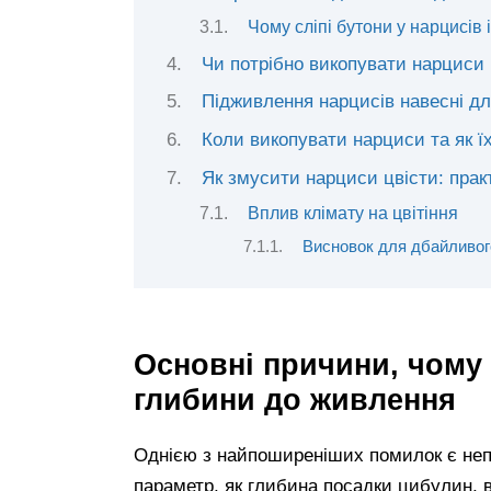
Чому сліпі бутони у нарцисів 
Чи потрібно викопувати нарциси
Підживлення нарцисів навесні дл
Коли викопувати нарциси та як їх
Як змусити нарциси цвісти: прак
Вплив клімату на цвітіння
Висновок для дбайливог
Основні причини, чому 
глибини до живлення
Однією з найпоширеніших помилок є неп
параметр, як глибина посадки цибулин,