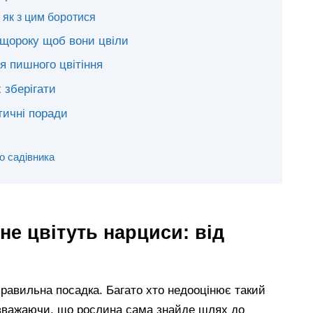
і як з цим боротися
 щороку щоб вони цвіли
я пишного цвітіння
 зберігати
тичні поради
о садівника
не цвітуть нарциси: від
равильна посадка. Багато хто недооцінює такий
 вважаючи, що рослина сама знайде шлях до