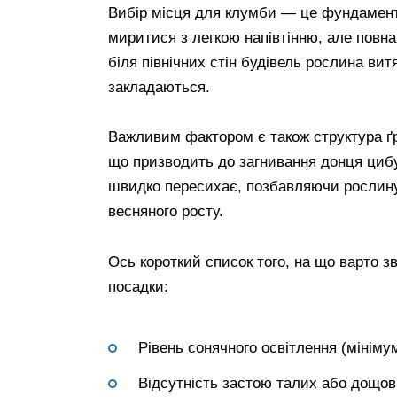
Вибір місця для клумби — це фундамент
миритися з легкою напівтінню, але повна 
біля північних стін будівель рослина вит
закладаються.
Важливим фактором є також структура ґр
що призводить до загнивання донця цибу
швидко пересихає, позбавляючи рослину
весняного росту.
Ось короткий список того, на що варто зв
посадки:
Рівень сонячного освітлення (мініму
Відсутність застою талих або дощов