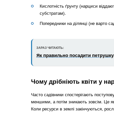
Кислотність ґрунту (нарциси відда
субстратам).
Попередники на ділянці (не варто са
ЗАРАЗ ЧИТАЮТЬ:
Як правильно посадити петрушку
Чому дрібніють квіти у на
Часто садівники спостерігають поступову
меншими, а потім зникають зовсім. Це я
Коли ресурси в землі закінчуються, рос