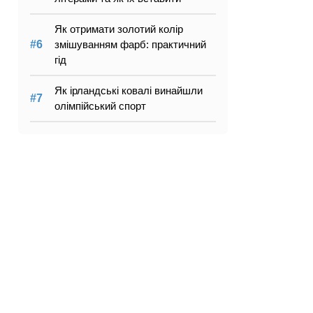
Як отримати золотий колір
змішуванням фарб: практичний
гід
Як ірландські ковалі винайшли
олімпійський спорт