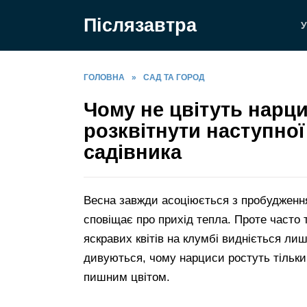
Перейти
Післязавтра
до
У
вмісту
ГОЛОВНА
»
САД ТА ГОРОД
Чому не цвітуть нарци
розквітнути наступної
садівника
Весна завжди асоціюється з пробудження
сповіщає про прихід тепла. Проте часто 
яскравих квітів на клумбі видніється лиш
дивуються, чому нарциси ростуть тільки
пишним цвітом.