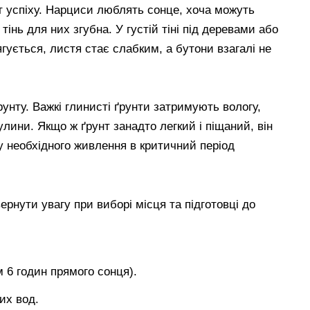
 успіху. Нарциси люблять сонце, хоча можуть
тінь для них згубна. У густій тіні під деревами або
ягується, листя стає слабким, а бутони взагалі не
унту. Важкі глинисті ґрунти затримують вологу,
лини. Якщо ж ґрунт занадто легкий і піщаний, він
 необхідного живлення в критичний період
ернути увагу при виборі місця та підготовці до
м 6 годин прямого сонця).
их вод.