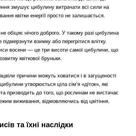
рення змушує цибулину витрачати всі сили на
вання квітки енергії просто не залишається.
 не обіцяє нічого доброго. У такому разі цибулина
 підмерзнути взимку або перегрітися влітку.
иси восени — це три висоти самої цибулини, що
озвитку квіткової бруньки.
ацвіли причини можуть ховатися і в загущеності
цибулини утворюється ціла сім’я «діток», які
ота призводить до того, що рослинам не вистачає
режим виживання, відмовляючись від цвітіння.
сів та їхні наслідки