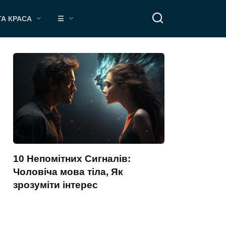
ТА КРАСА
☰
10 Непомітних Сигналів:
Чоловіча мова тіла, Як
зрозуміти інтерес