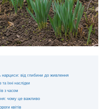
ь нарциси: від глибини до живлення
 та їхні наслідки
ів з часом
ння: чому це важливо
роги квітів