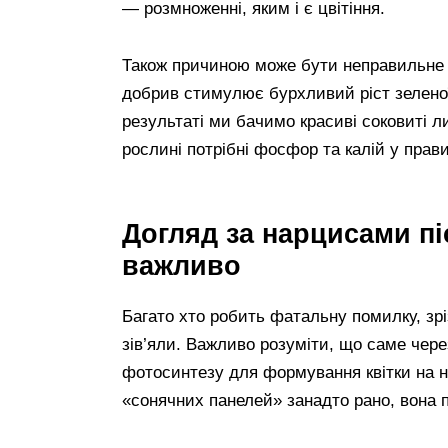
— розмноженні, яким і є цвітіння.
Також причиною може бути неправильне 
добрив стимулює бурхливий ріст зеленої 
результаті ми бачимо красиві соковиті ли
рослині потрібні фосфор та калій у прав
Догляд за нарцисами пі
важливо
Багато хто робить фатальну помилку, зрі
зів’яли. Важливо розуміти, що саме чер
фотосинтезу для формування квітки на н
«сонячних панелей» занадто рано, вона п