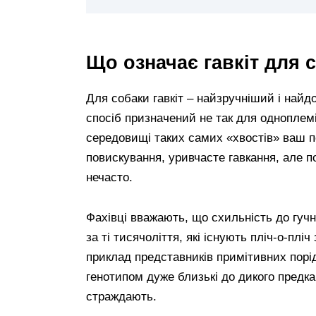
Що означає гавкіт для 
Для собаки гавкіт – найзручніший і най
спосіб призначений не так для одноплемі
середовищі таких самих «хвостів» ваш п
повискування, уривчасте гавкання, але п
нечасто.
Фахівці вважають, що схильність до гучн
за ті тисячоліття, які існують пліч-о-плі
приклад представників примітивних порід 
генотипом дуже близькі до дикого предка
страждають.