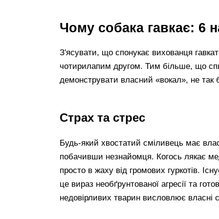
Чому собака гавкає: 6 
З'ясувати, що спонукає вихованця гавкат
чотирилапим другом. Тим більше, що спи
демонструвати власний «вокал», не так б
Страх та стрес
Будь-який хвостатий сміливець має вла
побачивши незнайомця. Когось лякає мед
просто в жаху від громових гуркотів. Існ
це вираз необґрунтованої агресії та гото
недовірливих тварин висловлює власні с