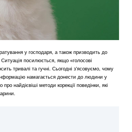
атування у господаря, а також призводить до
. Ситуація посилюється, якщо «голосові
сить тривалі та гучні. Сьогодні з'ясовуємо, чому
 інформацію намагається донести до людини у
о про найдієвіші методи корекції поведінки, які
арини.