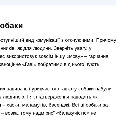
собаки
доступніший вид комунікації з оточуючими. Причому
нників, як для людини. Зверніть увагу, у
ес використовує зовсім іншу «мову» – гарчання,
овноцінне «Гав!» побратими від нього чують
их завивань і уривчастого гавкоту собаки набули
ч з людиною. І як підтвердження наводять як
– хаски, маламутів, басенджі. Всі ці собаки за
 – вовка, тому надмірної «балакучістю» не