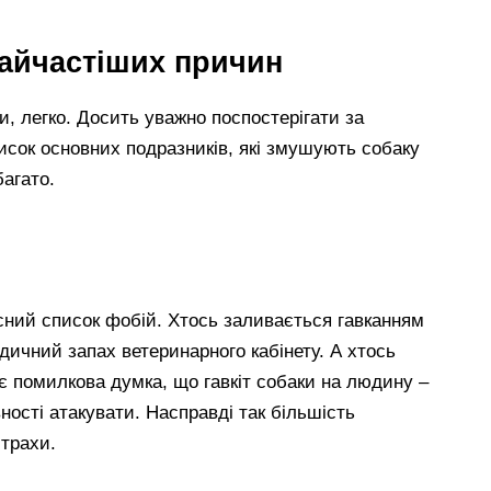
найчастіших причин
и, легко. Досить уважно поспостерігати за
сок основних подразників, які змушують собаку
агато.
сний список фобій. Хтось заливається гавканням
ичний запах ветеринарного кабінету. А хтось
ує помилкова думка, що гавкіт собаки на людину –
вності атакувати. Насправді так більшість
трахи.