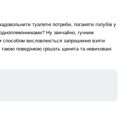
задовольнити туалетні потреби, поганяти голубів у
 одноплемінниками? Ну звичайно, гучним
им способом висловлюється запрошення взяти
 такою поведінкою грішать щенята та невиховані