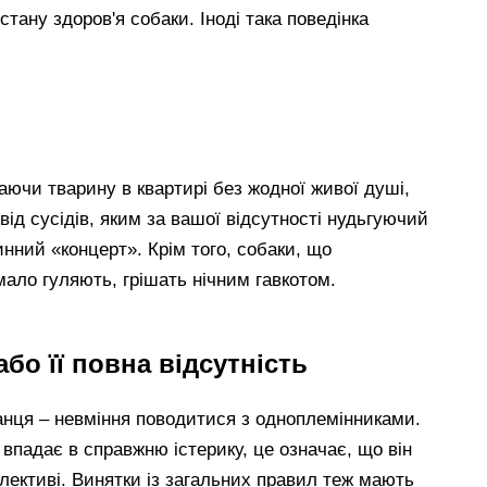
стану здоров'я собаки. Іноді така поведінка
каючи тварину в квартирі без жодної живої душі,
від сусідів, яким за вашої відсутності нудьгуючий
нний «концерт». Крім того, собаки, що
мало гуляють, грішать нічним гавкотом.
бо її повна відсутність
анця – невміння поводитися з одноплемінниками.
впадає в справжню істерику, це означає, що він
олективі. Винятки із загальних правил теж мають