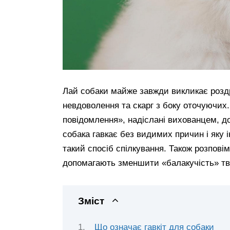
Лай собаки майже завжди викликає роздр
невдоволення та скарг з боку оточуючих
повідомлення», надіслані вихованцем, до
собака гавкає без видимих причин і яку
такий спосіб спілкування. Також розповім
допомагають зменшити «балакучість» тв
Зміст
Що означає гавкіт для собаки