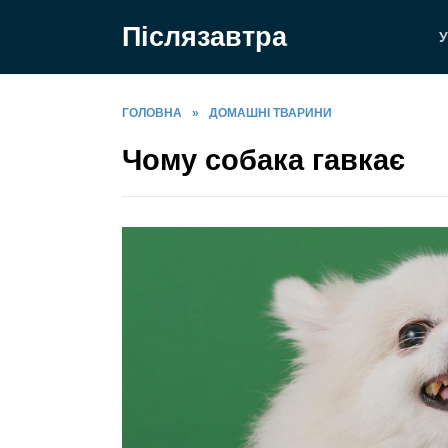
Перейти
Післязавтра
до
У
вмісту
ГОЛОВНА
»
ДОМАШНІ ТВАРИНИ
Чому собака гавкає