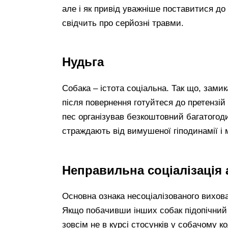
але і як привід уважніше поставитися до 
свідчить про серйозні травми.
Нудьга
Собака – істота соціальна. Так що, зами
після повернення готуйтеся до претензій 
пес організував безкоштовний багатогоди
страждають від вимушеної гіподинамії і 
Неправильна соціалізація а
Основна ознака несоціалізованого вихов
Якщо побачивши інших собак підопічний 
зовсім не в курсі стосунків у собачому к