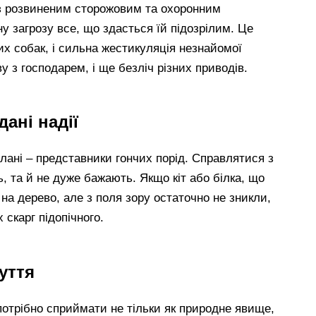
з розвиненим сторожовим та охоронним
ну загрозу все, що здасться їй підозрілим. Це
их собак, і сильна жестикуляція незнайомої
 з господарем, і ще безліч різних приводів.
ані надії
лані – представники гончих порід. Справлятися з
, та й не дуже бажають. Якщо кіт або білка, що
на дерево, але з поля зору остаточно не зникли,
скарг підопічного.
уття
отрібно сприймати не тільки як природне явище,