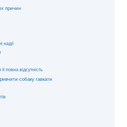
их причин
і надії
я
її повна відсутність
ривчити собаку гавкати
тів