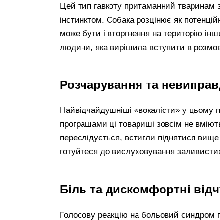
Цей тип гавкоту притаманний тваринам 
інстинктом. Собака розцінює як потенцій
може бути і вторгнення на територію інш
людини, яка вирішила вступити в розмову
Розчарування та невиправд
Найвідчайдушніші «вокалісти» у цьому п
програшами ці товариші зовсім не вміють
переслідується, встигли піднятися вище 
готуйтеся до вислуховування заливистих 
Біль та дискомфортні відч
Голосову реакцію на больовий синдром п