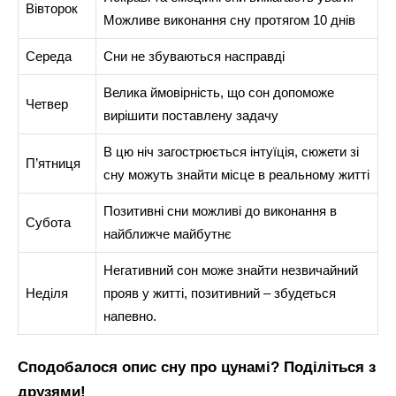
Вівторок
Можливе виконання сну протягом 10 днів
Середа
Сни не збуваються насправді
Велика ймовірність, що сон допоможе
Четвер
вирішити поставлену задачу
В цю ніч загострюється інтуїція, сюжети зі
П’ятниця
сну можуть знайти місце в реальному житті
Позитивні сни можливі до виконання в
Субота
найближче майбутнє
Негативний сон може знайти незвичайний
Неділя
прояв у житті, позитивний – збудеться
напевно.
Сподобалося опис сну про цунамі? Поділіться з
друзями!