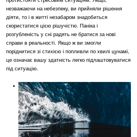
протистояти стресовим ситуаціям. Якщо,
незважаючи на небезпеку, ви прийняли рішення
діяти, то і в житті незабаром знадобиться
скористатися цією рішучістю. Паніка і
розгубленість у сні радять не братися за нові
справи в реальності. Якщо ж ви змогли
поріднитися зі стихією і попливли по хвилі цунамі,
це означає вашу здатність легко підлаштовуватися
під ситуацію.