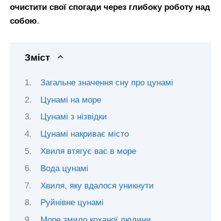
очистити свої спогади через глибоку роботу над
собою
.
Зміст
Загальне значення сну про цунамі
Цунамі на море
Цунамі з нізвідки
Цунамі накриває місто
Хвиля втягує вас в море
Вода цунамі
Хвиля, яку вдалося уникнути
Руйнівне цунамі
Море змило коханої людини