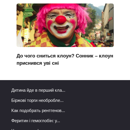
До чого сниться клоун? Сонник – клоун
приснився уві сні
Дитина йде в перший кла...
Біржові торги необробле...
Как подобрать рентгенов...
Феритин і гемоглобін: у...