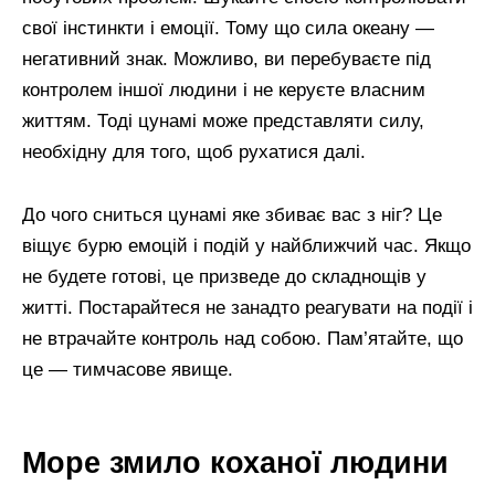
свої інстинкти і емоції. Тому що сила океану —
негативний знак. Можливо, ви перебуваєте під
контролем іншої людини і не керуєте власним
життям. Тоді цунамі може представляти силу,
необхідну для того, щоб рухатися далі.
До чого сниться цунамі яке збиває вас з ніг? Це
віщує бурю емоцій і подій у найближчий час. Якщо
не будете готові, це призведе до складнощів у
житті. Постарайтеся не занадто реагувати на події і
не втрачайте контроль над собою. Пам’ятайте, що
це — тимчасове явище.
Море змило коханої людини