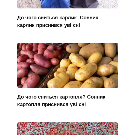
До чого сниться карлик. Сонник –
карлик приснився уві сні
До чого сниться картопля? Сонник
картопля приснився уві сні