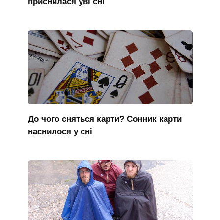
приснилася уві сні
До чого сняться карти? Сонник карти
наснилося у сні