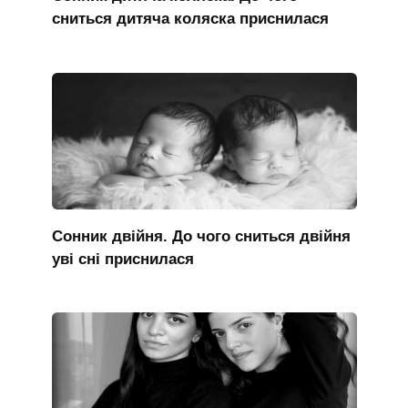
сниться дитяча коляска приснилася
Сонник двійня. До чого сниться двійня
уві сні приснилася