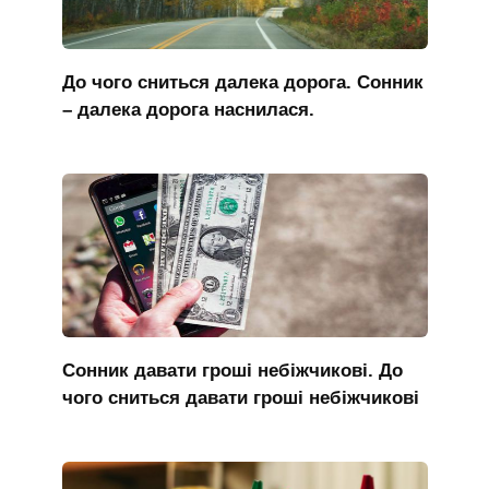
До чого сниться далека дорога. Сонник
– далека дорога наснилася.
Сонник давати гроші небіжчикові. До
чого сниться давати гроші небіжчикові