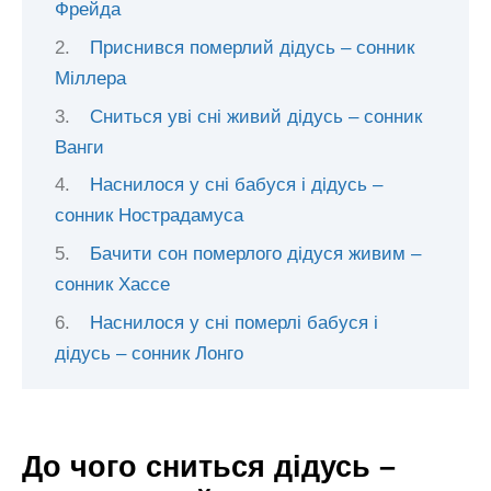
Фрейда
Приснився померлий дідусь – сонник
Міллера
Сниться уві сні живий дідусь – сонник
Ванги
Наснилося у сні бабуся і дідусь –
сонник Нострадамуса
Бачити сон померлого дідуся живим –
сонник Хассе
Наснилося у сні померлі бабуся і
дідусь – сонник Лонго
До чого сниться дідусь –