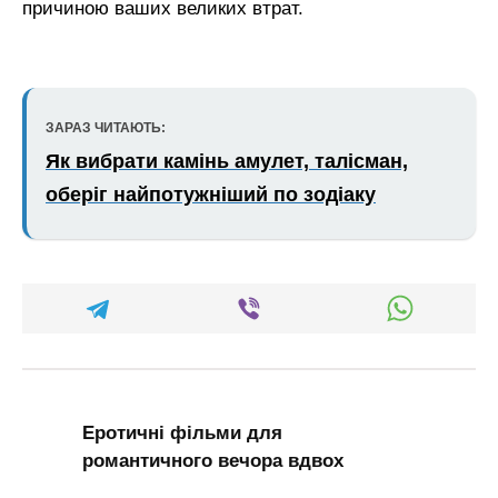
причиною ваших великих втрат.
ЗАРАЗ ЧИТАЮТЬ:
Як вибрати камінь амулет, талісман,
оберіг найпотужніший по зодіаку
Еротичні фільми для
романтичного вечора вдвох