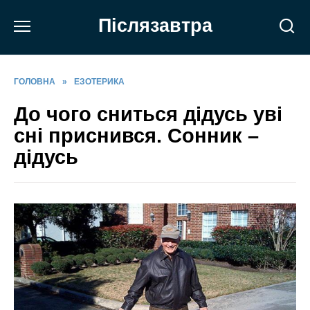
Перейти
Післязавтра
до
вмісту
ГОЛОВНА
»
ЕЗОТЕРИКА
До чого сниться дідусь уві
сні приснився. Сонник –
дідусь