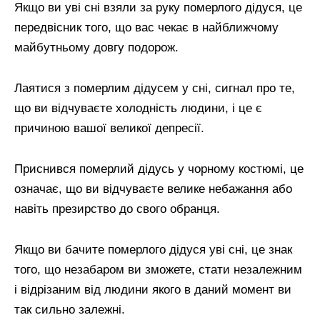
Якщо ви уві сні взяли за руку померлого дідуся, це
передвісник того, що вас чекає в найближчому
майбутньому довгу подорож.
Лаятися з померлим дідусем у сні, сигнал про те,
що ви відчуваєте холодність людини, і це є
причиною вашої великої депресії.
Приснився померлий дідусь у чорному костюмі, це
означає, що ви відчуваєте велике небажання або
навіть презирство до свого обранця.
Якщо ви бачите померлого дідуся уві сні, це знак
того, що незабаром ви зможете, стати незалежним
і відрізаним від людини якого в даний момент ви
так сильно залежні.