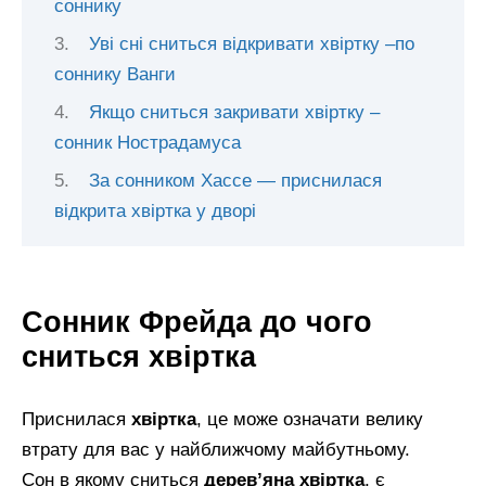
соннику
Уві сні сниться відкривати хвіртку –по
соннику Ванги
Якщо сниться закривати хвіртку –
сонник Нострадамуса
За сонником Хассе — приснилася
відкрита хвіртка у дворі
Сонник Фрейда до чого
сниться хвіртка
Приснилася
хвіртка
, це може означати велику
втрату для вас у найближчому майбутньому.
Сон в якому сниться
дерев’яна хвіртка
, є