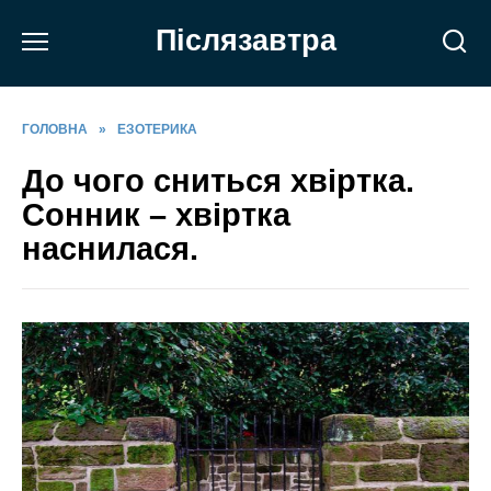
Перейти
Післязавтра
до
вмісту
ГОЛОВНА
»
ЕЗОТЕРИКА
До чого сниться хвіртка.
Сонник – хвіртка
наснилася.