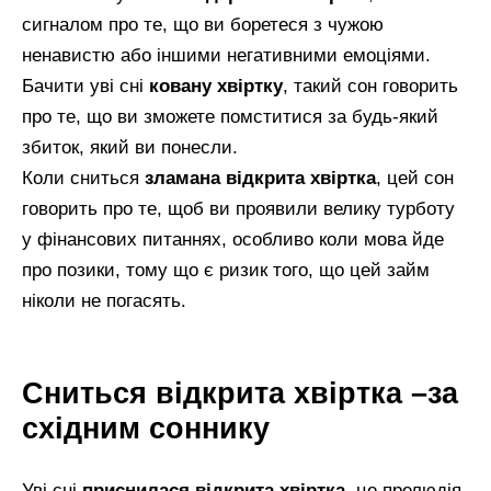
сигналом про те, що ви боретеся з чужою
ненавистю або іншими негативними емоціями.
Бачити уві сні
ковану хвіртку
, такий сон говорить
про те, що ви зможете помститися за будь-який
збиток, який ви понесли.
Коли сниться
зламана відкрита хвіртка
, цей сон
говорить про те, щоб ви проявили велику турботу
у фінансових питаннях, особливо коли мова йде
про позики, тому що є ризик того, що цей займ
ніколи не погасять.
Сниться відкрита хвіртка –за
східним соннику
Уві сні
приснилася відкрита хвіртка
, це прелюдія