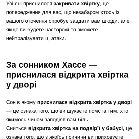
Уві сні приснилося
закривати хвіртку
, це
попередження для вас, що незабаром хтось із
вашого оточення спробує завдати вам шкоди, але
якщо ви будете насторожі,то зможете
нейтралізувати ці атаки.
За сонником Хассе —
приснилася відкрита хвіртка
у дворі
Сон в якому
приснилася відкрита хвіртка у дворі
— це ознака того, що ви шукаєте помста тим, хто
якимось чином заподіяв вам біль.
Сниться
відкрита хвіртка на подвір’ї у бабусі,
це
ознака того, що з якоїсь причини ви приховуєте