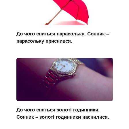
До чого сниться парасолька. Сонник –
парасольку приснився.
До чого сняться золоті годинники.
Сонник – золоті годинники наснилися.