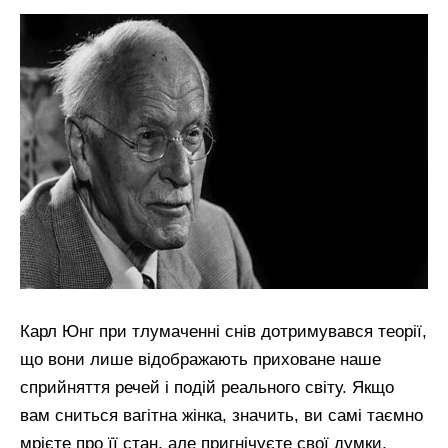
Карл Юнг при тлумаченні снів дотримувався теорії,
що вони лише відображають приховане наше
сприйняття речей і подій реального світу. Якщо
вам сниться вагітна жінка, значить, ви самі таємно
мрієте про її стан, але пригнічуєте свої думки,