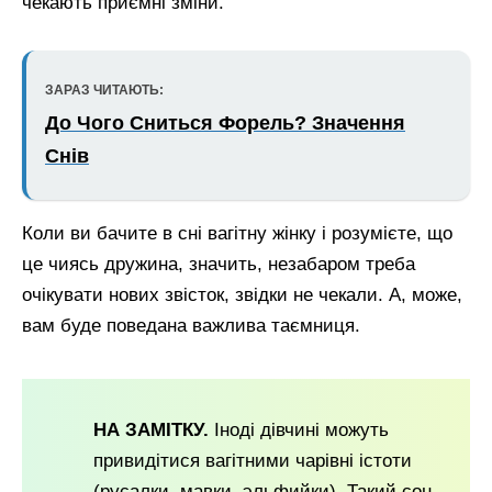
чекають приємні зміни.
ЗАРАЗ ЧИТАЮТЬ:
До Чого Сниться Форель? Значення
Снів
Коли ви бачите в сні вагітну жінку і розумієте, що
це чиясь дружина, значить, незабаром треба
очікувати нових звісток, звідки не чекали. А, може,
вам буде поведана важлива таємниця.
НА ЗАМІТКУ.
Іноді дівчині можуть
привидітися вагітними чарівні істоти
(русалки, мавки, эльфийки). Такий сон