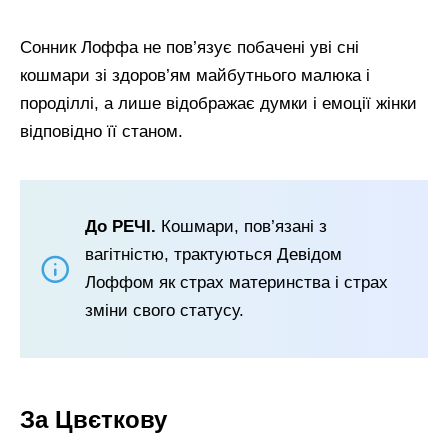
Сонник Лоффа не пов’язує побачені уві сні
кошмари зі здоров’ям майбутнього малюка і
породіллі, а лише відображає думки і емоції жінки
відповідно її станом.
До РЕЧІ.
Кошмари, пов’язані з
вагітністю, трактуються Девідом
Лоффом як страх материнства і страх
зміни свого статусу.
За Цвєткову