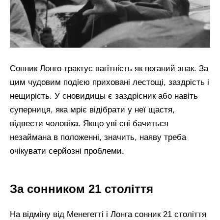
Сонник Лонго трактує вагітність як поганий знак. За
цим чудовим подією приховані лестощі, заздрість і
нещирість. У сновидицы є заздрісник або навіть
суперниця, яка мріє відібрати у неї щастя,
відвести чоловіка. Якщо уві сні бачиться
незаймана в положенні, значить, наяву треба
очікувати серйозні проблеми.
За сонником 21 століття
На відміну від Менегетті і Лонга сонник 21 століття