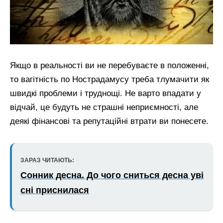
Якщо в реальності ви не перебуваєте в положенні,
то вагітність по Нострадамусу треба тлумачити як
швидкі проблеми і труднощі. Не варто впадати у
відчай, це будуть не страшні неприємності, але
деякі фінансові та репутаційні втрати ви понесете.
ЗАРАЗ ЧИТАЮТЬ:
Сонник десна. До чого сниться десна уві
сні приснилася