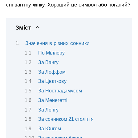
сні вагітну жінку. Хороший це символ або поганий?
Зміст
Значення в різних сонники
По Міллеру
За Вангу
За Лоффом
За Цвєткову
За Нострадамусом
За Менегетті
За Лонгу
За сонником 21 століття
За Юнгом