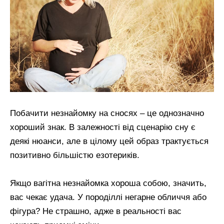
Побачити незнайомку на сносях – це однозначно
хороший знак. В залежності від сценарію сну є
деякі нюанси, але в цілому цей образ трактується
позитивно більшістю езотериків.
Якщо вагітна незнайомка хороша собою, значить,
вас чекає удача. У породіллі негарне обличчя або
фігура? Не страшно, адже в реальності вас