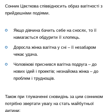
Сонник Цвєткова співвідносить образ вагітності з
прийдешніми подіями.
Якщо дівчина бачить себе на сносях, то її
намагається обдурити її хлопець.
Доросла жінка вагітна у сні – її незабаром
чекає удача.
Чоловікові приснився вагітна подруга – до
нових ідей і проектів; незнайома жінка – до
проблем і труднощів.
Також при тлумаченні сновидінь за цим сонником
потрібно звертати увагу на стать майбутньої
дитини: