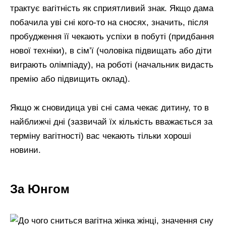
трактує вагітність як сприятливий знак. Якщо дама
побачила уві сні кого-то на сносях, значить, після
пробудження її чекають успіхи в побуті (придбання
нової техніки), в сім’ї (чоловіка підвищать або діти
виграють олімпіаду), на роботі (начальник видасть
премію або підвищить оклад).
Якщо ж сновидица уві сні сама чекає дитину, то в
найближчі дні (зазвичай їх кількість вважається за
терміну вагітності) вас чекають тільки хороші
новини.
За Юнгом