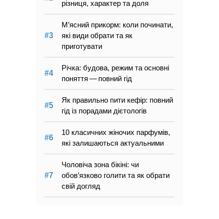
різниця, характер та доля
М’ясний прикорм: коли починати,
які види обрати та як
приготувати
Річка: будова, режим та основні
поняття — повний гід
Як правильно пити кефір: повний
гід із порадами дієтологів
10 класичних жіночих парфумів,
які залишаються актуальними
Чоловіча зона бікіні: чи
обов’язково голити та як обрати
свій догляд