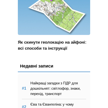
Як скинути геолокацію на айфоні:
всі способи та інструкції
Недавні записи
Найкращі загадки з ПДР для
дошкільнят: світлофор, знаки,
перехід, транспорт
Єва та Євангеліна: у чому