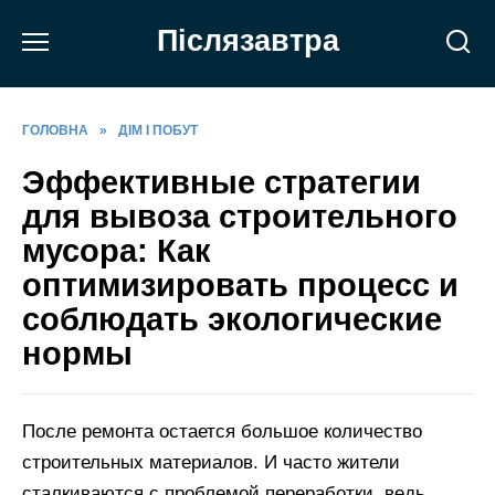
Перейти
Післязавтра
до
вмісту
ГОЛОВНА
»
ДІМ І ПОБУТ
Эффективные стратегии
для вывоза строительного
мусора: Как
оптимизировать процесс и
соблюдать экологические
нормы
После ремонта остается большое количество
строительных материалов. И часто жители
сталкиваются с проблемой переработки, ведь