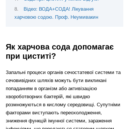
Відео: ВОДА+СОДА! Лікування
харчовою содою. Проф. Неумивакин
Як харчова сода допомагає
при циститі?
Запальні процеси органів сечостатевої системи та
сечовивідних шляхів можуть бути викликані
попаданням в організм або активізацією
хвороботворних бактерій, які швидко
розмножуються в кислому середовищі. Супутніми
факторами виступають переохолодження,
зниження функцій імунної системи, зараження
інфекціями, що передаються статевим шляхом.