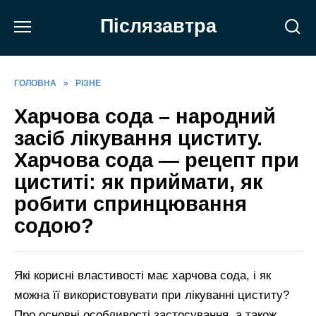
Перейти
Післязавтра
до
вмісту
ГОЛОВНА
»
РІЗНЕ
Харчова сода – народний
засіб лікування циститу.
Харчова сода — рецепт при
циститі: як приймати, як
робити спринцювання
содою?
Які корисні властивості має харчова сода, і як
можна її використовувати при лікуванні циститу?
Про основні особливості застосування, а також