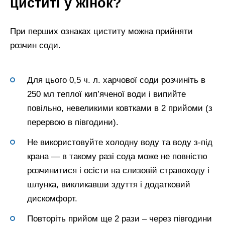
циститі у жінок?
При перших ознаках циститу можна прийняти
розчин соди.
Для цього 0,5 ч. л. харчової соди розчиніть в
250 мл теплої кип’яченої води і випийте
повільно, невеликими ковтками в 2 прийоми (з
перервою в півгодини).
Не використовуйте холодну воду та воду з-під
крана — в такому разі сода може не повністю
розчинитися і осісти на слизовій стравоходу і
шлунка, викликавши здуття і додатковий
дискомфорт.
Повторіть прийом ще 2 рази – через півгодини