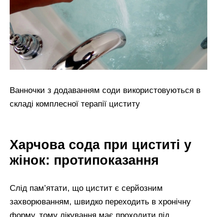
Ванночки з додаванням соди використовуються в
складі комплесної терапії циститу
Харчова сода при циститі у
жінок: протипоказання
Слід пам’ятати, що цистит є серйозним
захворюванням, швидко переходить в хронічну
форму, тому лікування має проходити під