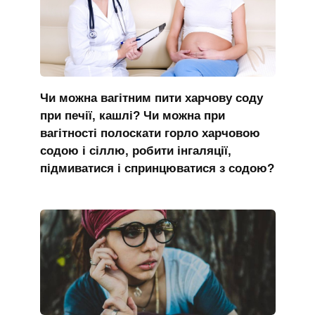
Чи можна вагітним пити харчову соду
при печії, кашлі? Чи можна при
вагітності полоскати горло харчовою
содою і сіллю, робити інгаляції,
підмиватися і спринцюватися з содою?