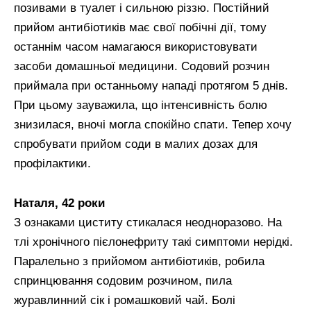
позивами в туалет і сильною різзю. Постійний
прийом антибіотиків має свої побічні дії, тому
останнім часом намагаюся використовувати
засоби домашньої медицини. Содовий розчин
приймала при останньому нападі протягом 5 днів.
При цьому зауважила, що інтенсивність болю
знизилася, вночі могла спокійно спати. Тепер хочу
спробувати прийом соди в малих дозах для
профілактики.
Наталя, 42 роки
З ознаками циститу стикалася неодноразово. На
тлі хронічного пієлонефриту такі симптоми нерідкі.
Паралельно з прийомом антибіотиків, робила
спринцювання содовим розчином, пила
журавлинний сік і ромашковий чай. Болі