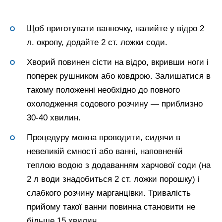
Щоб приготувати ванночку, налийте у відро 2
л. окропу, додайте 2 ст. ложки соди.
Хворий повинен сісти на відро, вкривши ноги і
поперек рушником або ковдрою. Залишатися в
такому положенні необхідно до повного
охолодження содового розчину — приблизно
30-40 хвилин.
Процедуру можна проводити, сидячи в
невеликій ємності або ванні, наповненій
теплою водою з додаванням харчової соди (на
2 л води знадобиться 2 ст. ложки порошку) і
слабкого розчину марганцівки. Тривалість
прийому такої ванни повинна становити не
більше 15 хвилин.