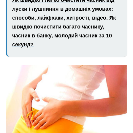
Як швидко і легко очистити часник від
луски і лушпиння в домашніх умовах:
способи, лайфхаки, хитрості, відео. Як
швидко почистити багато часнику,
часник в банку, молодий часник за 10
секунд?