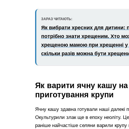
ЗАРАЗ ЧИТАЮТЬ:
Як вибрати хресних для дитини: 
потрібно знати хрещеним. Хто мо
хрещеною мамою при хрещенні у хл
скільки разів можна бути хрещен
Як варити ячну кашу на
приготування крупи
Ячну кашу здавна готували наші далекі п
Окультурили злак ще в епоху неоліту. Це 
раніше найчастіше селяни варили крупу н