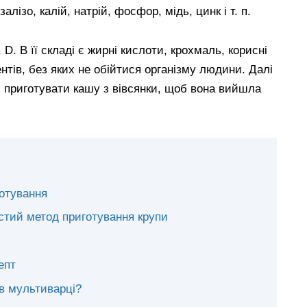
 залізо, калій, натрій, фосфор, мідь, цинк і т. п.
 D. В її складі є жирні кислоти, крохмаль, корисні
нтів, без яких не обійтися організму людини. Далі
 приготувати кашу з вівсянки, щоб вона вийшла
готування
остий метод приготування крупи
епт
 в мультиварці?