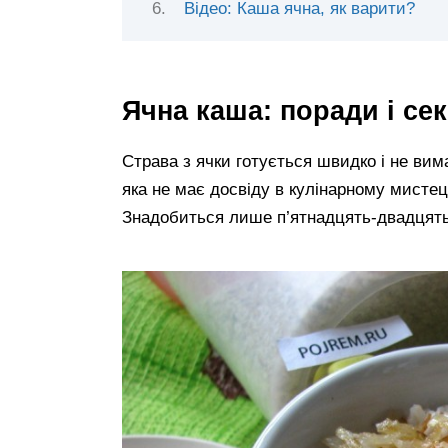
Відео: Каша ячна, як варити?
Ячна каша: поради і се
Страва з ячки готується швидко і не вим
яка не має досвіду в кулінарному мистец
Знадобиться лише п’ятнадцять-двадцять 