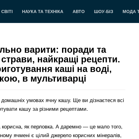
 СВІТІ
НАУКА ТА ТЕХНІКА
АВТО
ШОУ-БІЗ
МОДА 
льно варити: поради та
страви, найкращі рецепти.
иготування каші на воді,
ркою, в мультиварці
 в домашніх умовах ячну кашу. Ще ви дізнаєтеся всі
отувати кашу за різними рецептами.
а корисна, як перловка. А даремно — це мало того,
ному ячмені є цілий джерело корисних мінералів,