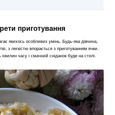
крети приготування
агає якихось особливих умінь. Будь-яка дівчина,
тві, з легкістю впорається з приготуванням ячки.
хвилин часу і смачний сніданок буде на столі.