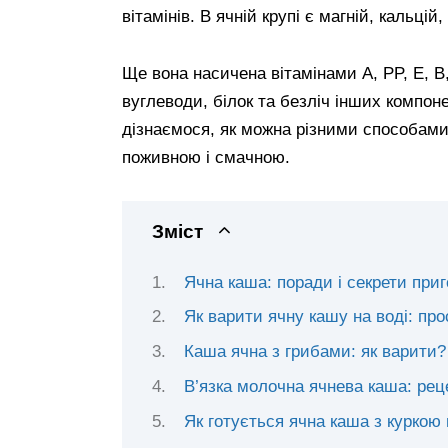
вітамінів. В ячній крупі є магній, кальцій,
Ще вона насичена вітамінами A, PP, E, B,
вуглеводи, білок та безліч інших компоне
дізнаємося, як можна різними способами
поживною і смачною.
Зміст
Ячна каша: поради і секрети при
Як варити ячну кашу на воді: пр
Каша ячна з грибами: як варити?
В’язка молочна ячнева каша: рец
Як готується ячна каша з куркою