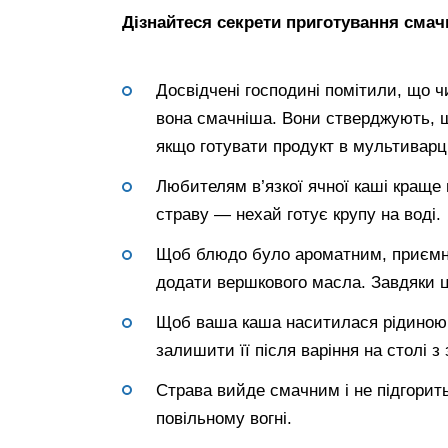
Дізнайтеся секрети приготування смачн
Досвідчені господині помітили, що 
вона смачніша. Вони стверджують, щ
якщо готувати продукт в мультиварці
Любителям в’язкої ячної каші краще г
страву — нехай готує крупу на воді.
Щоб блюдо було ароматним, приємним
додати вершкового масла. Завдяки ц
Щоб ваша каша наситилася рідиною і
залишити її після варіння на столі 
Страва вийде смачним і не підгорить
повільному вогні.