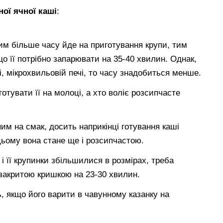
ої ячної каші
:
чим більше часу йде на приготування крупи, тим
о її потрібно запарювати на 35-40 хвилин. Однак,
, мікрохвильовій печі, то часу знадобиться менше.
отувати її на молоці, а хто воліє розсипчасте
 на смак, досить наприкінці готування каші
ьому вона стане ще і розсипчастою.
 її крупинки збільшилися в розмірах, треба
з закритою кришкою на 23-30 хвилин.
, якщо його варити в чавунному казанку на