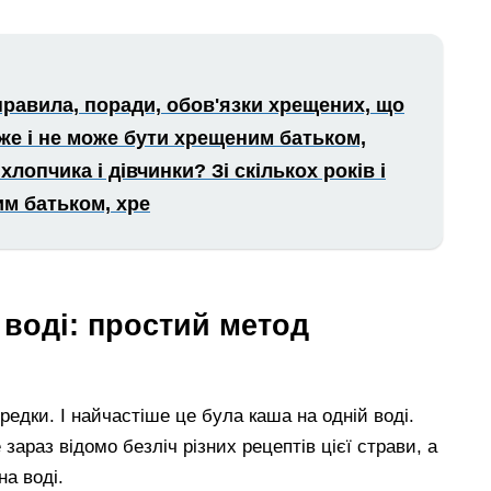
правила, поради, обов'язки хрещених, що
же і не може бути хрещеним батьком,
опчика і дівчинки? Зі скількох років і
им батьком, хре
 воді: простий метод
редки. І найчастіше це була каша на одній воді.
зараз відомо безліч різних рецептів цієї страви, а
а воді.