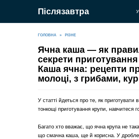
Перейти
Післязавтра
до
У
вмісту
ГОЛОВНА
»
РІЗНЕ
Ячна каша — як прави
секрети приготування 
Каша ячна: рецепти пр
молоці, з грибами, ку
У статті йдеться про те, як приготувати
тонкощі приготування крупи, навчитеся г
Багато хто вважає, що ячна крупа не так
що смачна каша, ще й корисна. У дробле