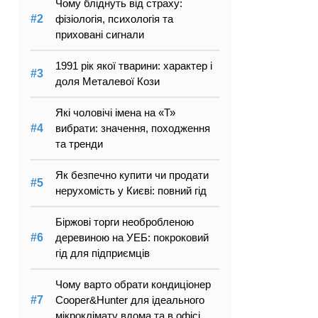
Чому бліднуть від страху:
фізіологія, психологія та
приховані сигнали
1991 рік якої тварини: характер і
доля Металевої Кози
Які чоловічі імена на «Т»
вибрати: значення, походження
та тренди
Як безпечно купити чи продати
нерухомість у Києві: повний гід
Біржові торги необробленою
деревиною на УЕБ: покроковий
гід для підприємців
Чому варто обрати кондиціонер
Cooper&Hunter для ідеального
мікроклімату вдома та в офісі