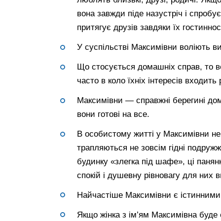
вона завжди піде назустріч і спробу
притягує друзів завдяки їх гостинност
У суспільстві Максимівни воліють ви
Що стосується домашніх справ, то 
часто в коло їхніх інтересів входить 
Максимівни — справжні берегині дом
вони готові на все.
В особистому житті у Максимівни не
трапляються не зовсім гідні подружжя
будинку «злегка під шафе», ці панян
спокій і душевну рівновагу для них
Найчастіше Максимівни є істинними
Якщо жінка з ім’ям Максимівна буде 