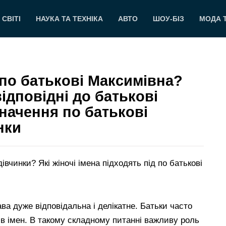
 СВІТІ
НАУКА ТА ТЕХНІКА
АВТО
ШОУ-БІЗ
МОДА 
 по батькові Максимівна?
відповідні до батькові
начення по батькові
нки
вчинки? Які жіночі імена підходять під по батькові
ва дуже відповідальна і делікатне. Батьки часто
тів імен. В такому складному питанні важливу роль