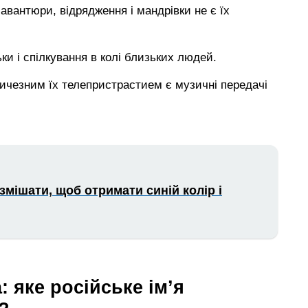
 авантюри, відрядження і мандрівки не є їх
и і спілкування в колі близьких людей.
ичезним їх телепристрастием є музичні передачі
змішати, щоб отримати синій колір і
 яке російське ім’я