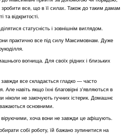
є зробити все, що в її силах. Також до таким дамам
і та відкритості.
ділятися статусність і зовнішнім виглядом.
вони практично все під силу Максимовнам. Дуже
рукоділля.
ашнього вогнища. Для своїх рідних і близьких
 завжди все складається гладко — часто
. Але навіть якщо їхні благовірні з’являються в
ки ніколи не закочують гучних істерик. Домашнє
 вважаються основними.
 віруючими, хоча вони не завжди це афішують.
обирати собі роботу, їй бажано зупинитися на