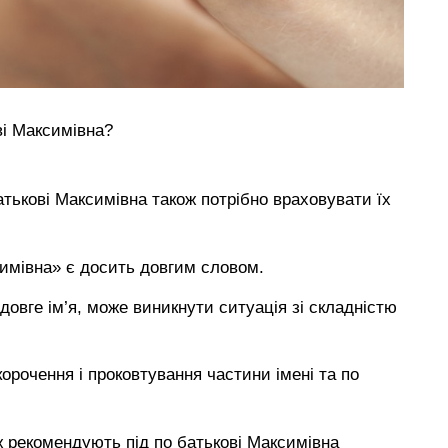
ові Максимівна?
батькові Максимівна також потрібно враховувати їх
симівна» є досить довгим словом.
довге ім’я, може виникнути ситуація зі складністю
рочення і проковтування частини імені та по
ж рекомендують під по батькові Максимівна