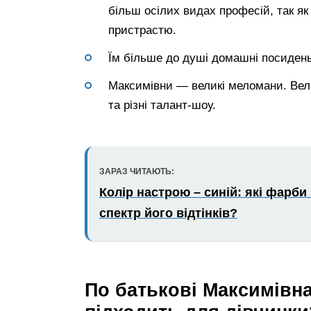
більш осілих видах професій, так як
пристрастю.
Їм більше до душі домашні посиденьк
Максимівни — великі меломани. Вел
та різні талант-шоу.
ЗАРАЗ ЧИТАЮТЬ:
Колір настрою – синій: які фарби 
спектр його відтінків?
По батькові Максимівна: