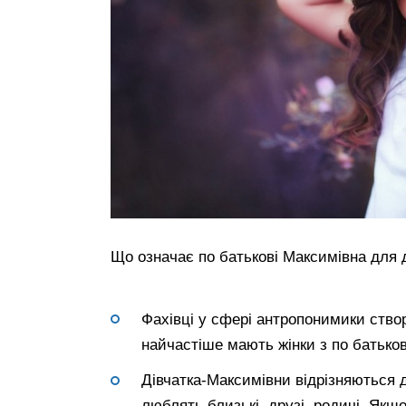
Що означає по батькові Максимівна для 
Фахівці у сфері антропонимики ств
найчастіше мають жінки з по батьков
Дівчатка-Максимівни відрізняються 
люблять близькі, друзі, родичі. Як