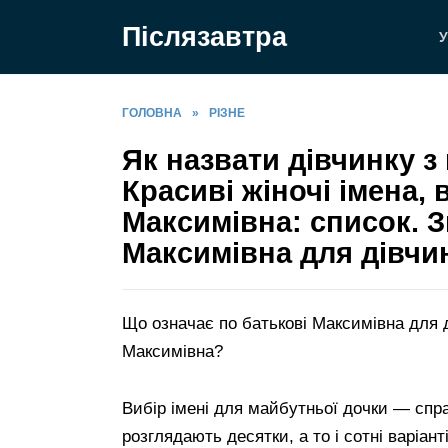
Перейти
Післязавтра
до
У
вмісту
ГОЛОВНА
»
РІЗНЕ
Як назвати дівчинку з
Красиві жіночі імена, 
Максимівна: список. З
Максимівна для дівчи
Що означає по батькові Максимівна для ді
Максимівна?
Вибір імені для майбутньої дочки — спра
розглядають десятки, а то і сотні варіан