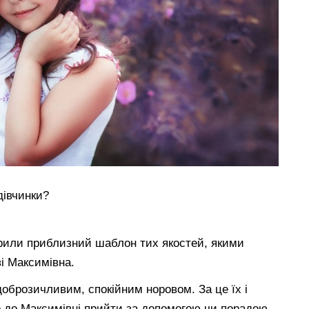
дівчинки?
орили приблизний шаблон тих якостей, якими
і Максимівна.
доброзичливим, спокійним норовом. За це їх і
що до Максимівні прийти за допомогою чи порадою,