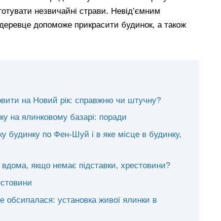
готувати незвичайні страви. Невід’ємним
 деревце допоможе прикрасити будинок, а також
овити на Новий рік: справжню чи штучну?
ку на ялинковому базарі: поради
у будинку по Фен-Шуй і в яке місце в будинку,
 вдома, якщо немає підставки, хрестовини?
естовини
е обсипалася: установка живої ялинки в