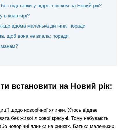
ез підставки у відро з піском на Новий рік?
у в квартирі?
 якщо вдома маленька дитина: поради
а, щоб вона не впала: поради
ьманам?
ти встановити на Новий рік:
диції щодо новорічної ялинки. Хтось віддає
свята без живої лісової красуні. Тому набувають
або новорічні ялинки на ринках. Батьки маленьких