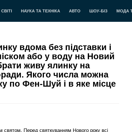
 СВІТІ
НАУКА ТА ТЕХНІКА
АВТО
ШОУ-БІЗ
МОДА 
нку вдома без підставки і
піском або у воду на Новий
брати живу ялинку на
оради. Якого числа можна
у по Фен-Шуй і в яке місце
м святом. Перед святкуванням Нового року всі