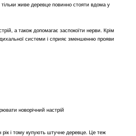
і тільки живе деревце повинно стояти вдома у
трій, а також допомагає заспокоїти нерви. Крім
н дихальної системи і сприяє зменшенню прояви
орювати новорічний настрій
 рік і тому купують штучне деревце. Це теж