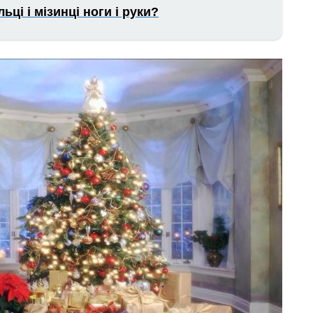
ці і мізинці ноги і руки?