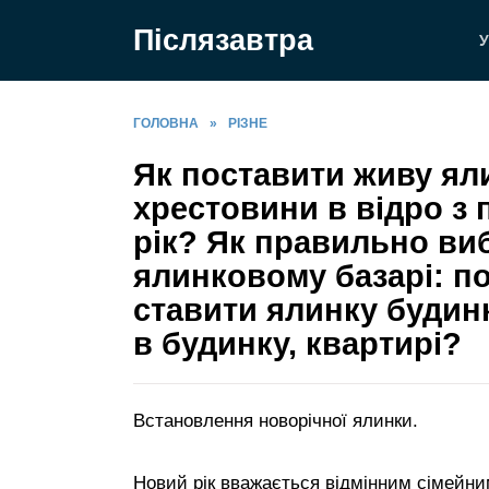
Перейти
Післязавтра
до
У
вмісту
ГОЛОВНА
»
РІЗНЕ
Як поставити живу яли
хрестовини в відро з 
рік? Як правильно ви
ялинковому базарі: п
ставити ялинку будинк
в будинку, квартирі?
Встановлення новорічної ялинки.
Новий рік вважається відмінним сімейни