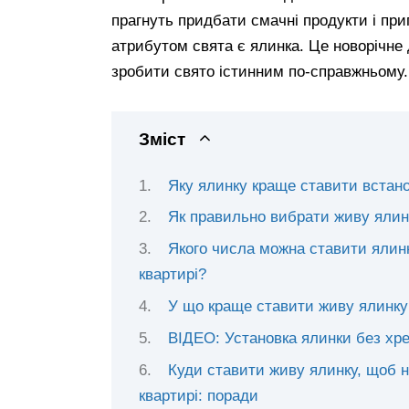
прагнуть придбати смачні продукти і при
атрибутом свята є ялинка. Це новорічне
зробити свято істинним по-справжньому.
Зміст
Яку ялинку краще ставити встан
Як правильно вибрати живу ялин
Якого числа можна ставити ялинк
квартирі?
У що краще ставити живу ялинку
ВІДЕО: Установка ялинки без хр
Куди ставити живу ялинку, щоб н
квартирі: поради