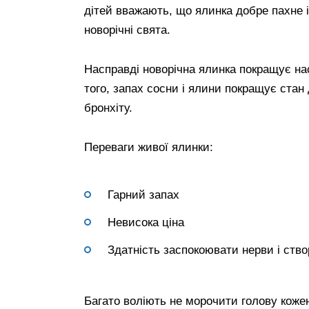
дітей вважають, що ялинка добре пахне 
новорічні свята.
Насправді новорічна ялинка покращує нас
того, запах сосни і ялини покращує ста
бронхіту.
Переваги живої ялинки:
Гарний запах
Невисока ціна
Здатність заспокоювати нерви і ств
Багато воліють не морочити голову кожен