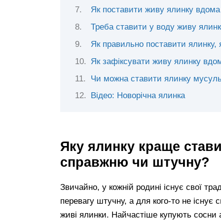
Як поставити живу ялинку вдома б
Треба ставити у воду живу ялинк
Як правильно поставити ялинку,
Як зафіксувати живу ялинку вдом
Чи можна ставити ялинку мусул
Відео: Новорічна ялинка
Яку ялинку краще стави
справжню чи штучну?
Звичайно, у кожній родині існує свої тра
перевагу штучну, а для кого-то не існує 
живі ялинки. Найчастіше купують сосни 