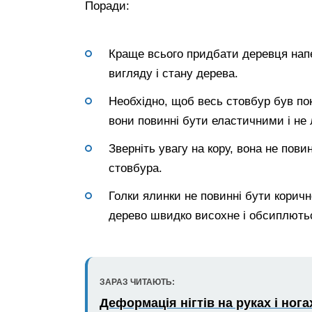
Поради:
Краще всього придбати деревця напе
вигляду і стану дерева.
Необхідно, щоб весь стовбур був пок
вони повинні бути еластичними і не
Зверніть увагу на кору, вона не пов
стовбура.
Голки ялинки не повинні бути коричн
дерево швидко висохне і обсиплютьс
ЗАРАЗ ЧИТАЮТЬ:
Деформація нігтів на руках і ног