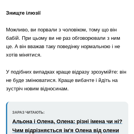
Знищте ілюзії
Можливо, ви порвали з чоловіком, тому що він
бабій. При цьому ви не раз обговорювали з ним
це. А він вважав таку поведінку нормальною і не
хотів мінятися.
У подібних випадках краще відразу зрозумійте: він
не буде змінюватися. Краще вибачте і йдіть на
зустріч новим відносинам.
ЗАРАЗ ЧИТАЮТЬ:
Альона і Олена, Олена: різні імена чи ні?
Чим відрізняється ім'я Олена від олени