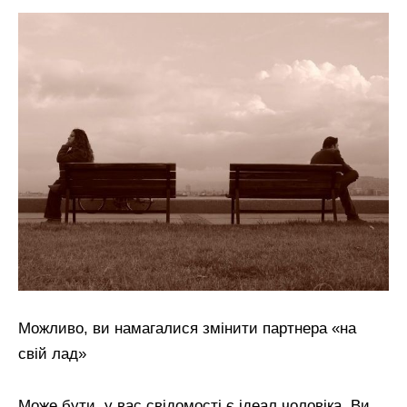
Можливо, ви намагалися змінити партнера «на
свій лад»
Може бути, у вас свідомості є ідеал чоловіка. Ви