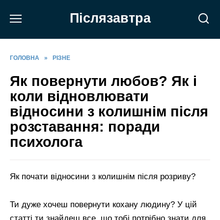
Перейти
Післязавтра
до
вмісту
ГОЛОВНА
»
РІЗНЕ
Як повернути любов? Як і
коли відновлювати
відносини з колишнім після
розставання: поради
психолога
Як почати відносини з колишнім після розриву?
Ти дуже хочеш повернути кохану людину? У цій
статті ти знайдеш все, що тобі потрібно знати для