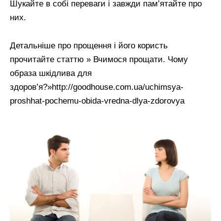
Шукайте в собі переваги і завжди пам’ятайте про
них.
Детальніше про прощення і його користь
прочитайте статтю » Вчимося прощати. Чому
образа шкідлива для
здоров’я?»http://goodhouse.com.ua/uchimsya-
proshhat-pochemu-obida-vredna-dlya-zdorovya