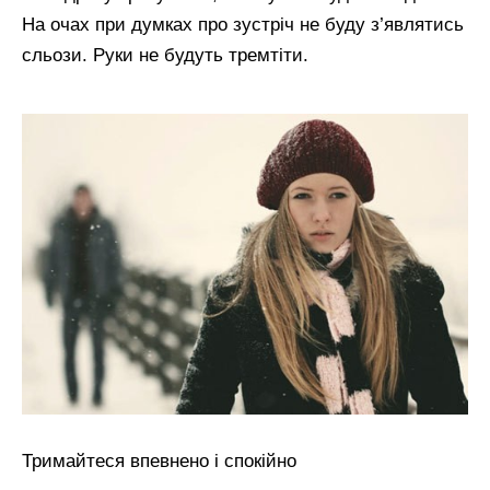
На очах при думках про зустріч не буду з’являтись
сльози. Руки не будуть тремтіти.
Тримайтеся впевнено і спокійно