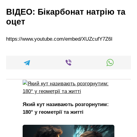
ВІДЕО: Бікарбонат натрію та
оцет
https://www.youtube.com/embed/XUZcufY7Z6I
Який кут називають розгорнутим:
180° у геометрії та житті