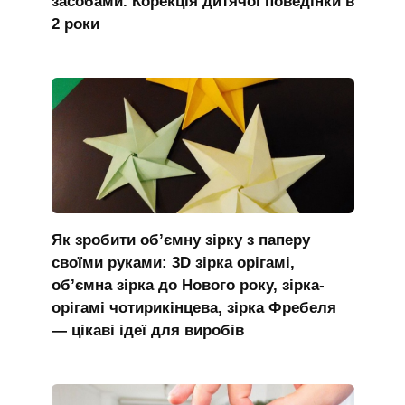
засобами. Корекція дитячої поведінки в
2 роки
Як зробити об’ємну зірку з паперу
своїми руками: 3D зірка орігамі,
об’ємна зірка до Нового року, зірка-
орігамі чотирикінцева, зірка Фребеля
— цікаві ідеї для виробів