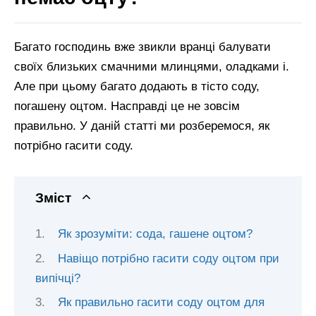
Багато господинь вже звикли вранці балувати
своїх близьких смачними млинцями, оладками і.
Але при цьому багато додають в тісто соду,
погашену оцтом. Насправді це не зовсім
правильно. У даній статті ми розберемося, як
потрібно гасити соду.
Зміст
Як зрозуміти: сода, гашене оцтом?
Навіщо потрібно гасити соду оцтом при
випічці?
Як правильно гасити соду оцтом для