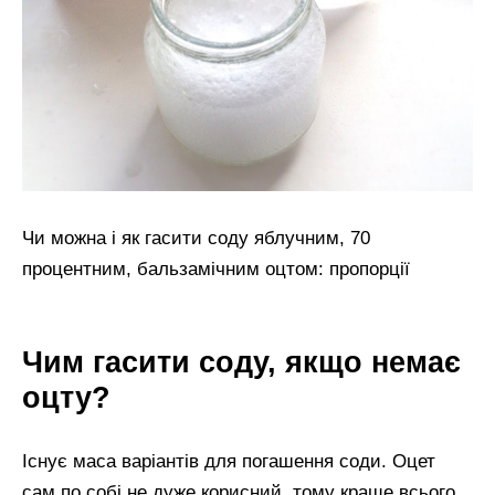
Чи можна і як гасити соду яблучним, 70
процентним, бальзамічним оцтом: пропорції
Чим гасити соду, якщо немає
оцту?
Існує маса варіантів для погашення соди. Оцет
сам по собі не дуже корисний, тому краще всього