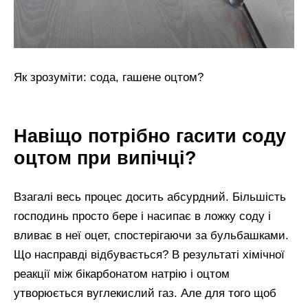
Як зрозуміти: сода, гашене оцтом?
Навіщо потрібно гасити соду
оцтом при випічці?
Взагалі весь процес досить абсурдний. Більшість
господинь просто бере і насипає в ложку соду і
вливає в неї оцет, спостерігаючи за бульбашками.
Що насправді відбувається? В результаті хімічної
реакції між бікарбонатом натрію і оцтом
утворюється вуглекислий газ. Але для того щоб