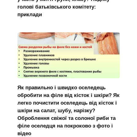
голові батьківського комітету:
приклади
Як правильно і швидко оселедець
обробити на філе від кісток і шкіри? Як
легко почистити оселедець від кісток і
шкіри на салат, шубу, нарізку?
Оброблення свіжої та солоної риби та
філе оселедця на покроково з фото і
відео