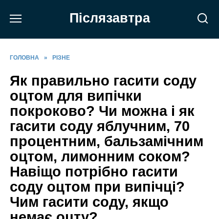
Перейти
Післязавтра
до
вмісту
ГОЛОВНА
»
РІЗНЕ
Як правильно гасити соду
оцтом для випічки
покроково? Чи можна і як
гасити соду яблучним, 70
процентним, бальзамічним
оцтом, лимонним соком?
Навіщо потрібно гасити
соду оцтом при випічці?
Чим гасити соду, якщо
немає оцту?