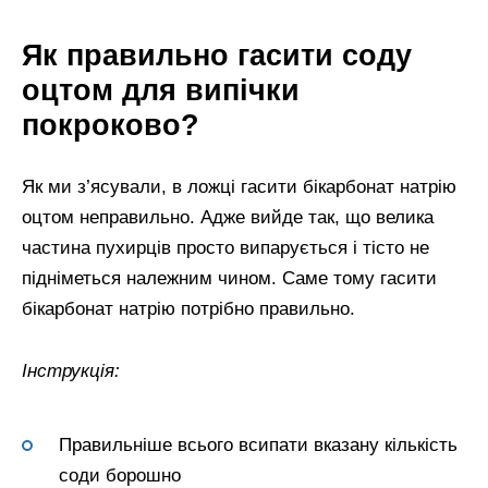
Як правильно гасити соду
оцтом для випічки
покроково?
Як ми з’ясували, в ложці гасити бікарбонат натрію
оцтом неправильно. Адже вийде так, що велика
частина пухирців просто випарується і тісто не
підніметься належним чином. Саме тому гасити
бікарбонат натрію потрібно правильно.
Інструкція:
Правильніше всього всипати вказану кількість
соди борошно