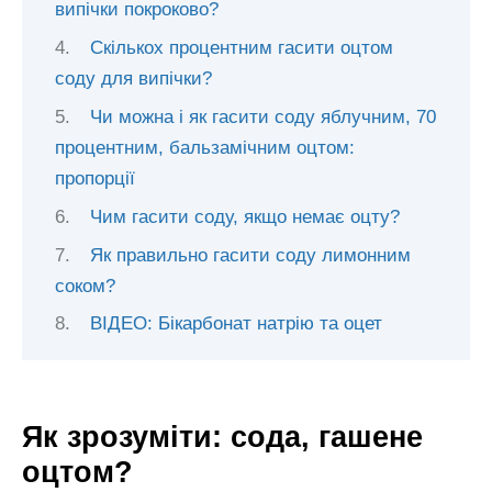
випічки покроково?
Скількох процентним гасити оцтом
соду для випічки?
Чи можна і як гасити соду яблучним, 70
процентним, бальзамічним оцтом:
пропорції
Чим гасити соду, якщо немає оцту?
Як правильно гасити соду лимонним
соком?
ВІДЕО: Бікарбонат натрію та оцет
Як зрозуміти: сода, гашене
оцтом?