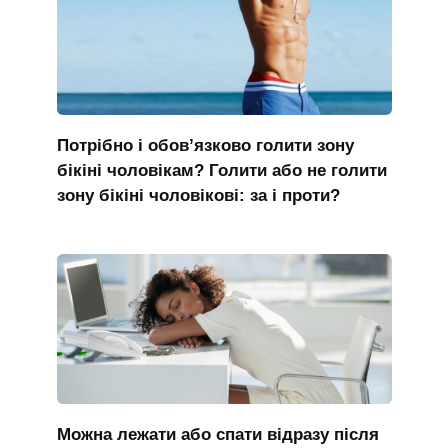
Потрібно і обов’язково голити зону
бікіні чоловікам? Голити або не голити
зону бікіні чоловікові: за і проти?
Можна лежати або спати відразу після