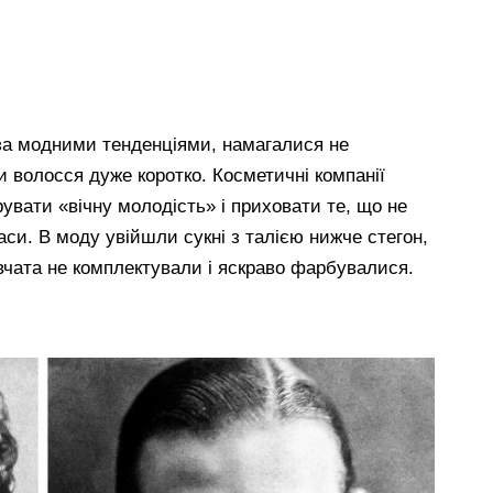
и за модними тенденціями, намагалися не
и волосся дуже коротко. Косметичні компанії
увати «вічну молодість» і приховати те, що не
аси. В моду увійшли сукні з талією нижче стегон,
вчата не комплектували і яскраво фарбувалися.