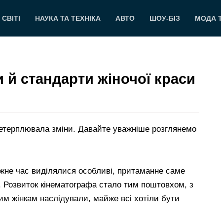
 СВІТІ
НАУКА ТА ТЕХНІКА
АВТО
ШОУ-БІЗ
МОДА 
 й стандарти жіночої краси
ретерплювала зміни. Давайте уважніше розглянемо
 кожне час виділялися особливі, притаманне саме
си. Розвиток кінематографа стало тим поштовхом, з
им жінкам наслідували, майже всі хотіли бути