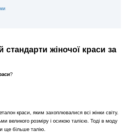
рми
й стандарти жіночої краси за
раси
?
талон краси, яким захоплювалися всі жінки світу.
ьми великого розміру і осикою талією. Тоді в моду
и ще більше талію.