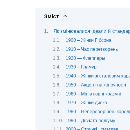
Зміст
Як змінювалися ідеали й стандарт
1900 – Жінки Гібсона
1910 – Час перетворень
1920 — Флепперы
1930 – Гламур
1940 – Жінки зі сталевим ха
1950 – Акцент на жіночності
1960 – Мініатюрні красуні
1970 – Жінки диско
1980 – Неперевершені корол
1990 – Дівчата подіуму
2000 – Стрункі і смагляві