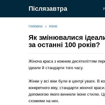
Перейти
Післязавтра
до
У
вмісту
ГОЛОВНА
»
РІЗНЕ
Як змінювалися ідеали
за останні 100 років?
Жіноча краса з кожним десятиліттям пе
ідеали й стандарти того часу.
Жінки у всі віки були в центрі уваги. В
конкретного віку, стандарти жіночої кра
допомогою якого виникли ікони стилю. Ц
схожими на них.