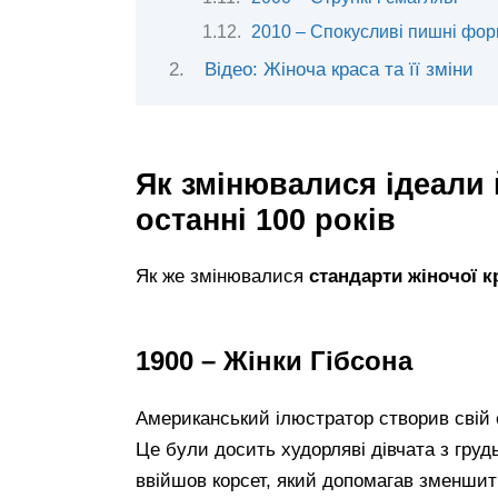
2010 – Спокусливі пишні фо
Відео: Жіноча краса та її зміни
Як змінювалися ідеали 
останні 100 років
Як же змінювалися
стандарти жіночої к
1900 – Жінки Гібсона
Американський ілюстратор створив свій е
Це були досить худорляві дівчата з груд
ввійшов корсет, який допомагав зменшит