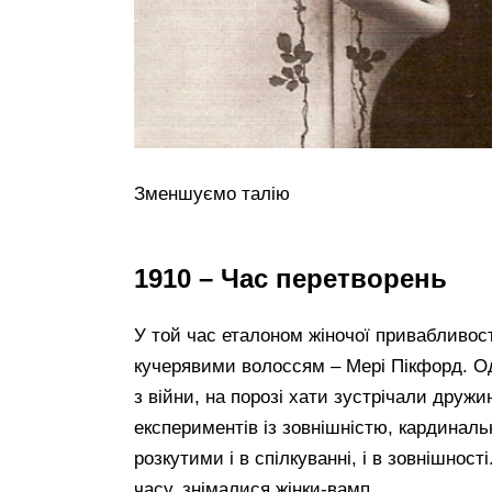
Зменшуємо талію
1910 – Час перетворень
У той час еталоном жіночої привабливос
кучерявими волоссям – Мері Пікфорд. Од
з війни, на порозі хати зустрічали друж
експериментів із зовнішністю, кардиналь
розкутими і в спілкуванні, і в зовнішност
часу, знімалися жінки-вамп.