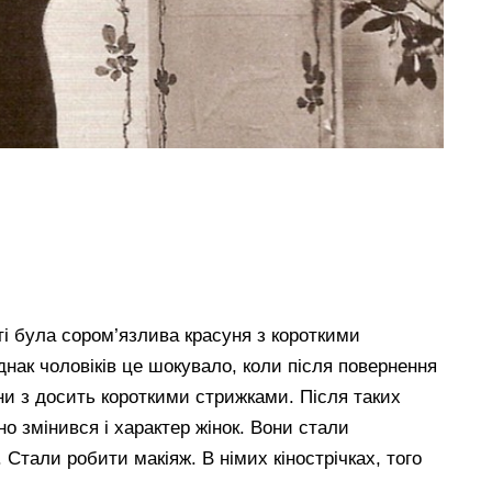
ті була сором’язлива красуня з короткими
нак чоловіків це шокувало, коли після повернення
ини з досить короткими стрижками. Після таких
но змінився і характер жінок. Вони стали
і. Стали робити макіяж. В німих кінострічках, того